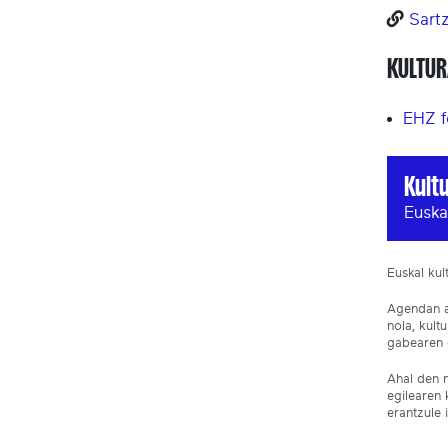
Sart
KULTUR
EHZ f
Kult
Euska
Euskal ku
Agendan ar
nola, kult
gabearen e
Ahal den n
egilearen 
erantzule 