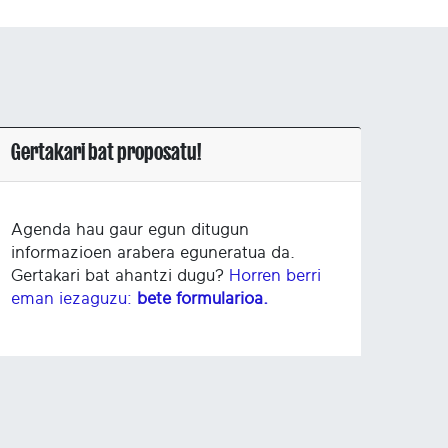
Gertakari bat proposatu!
Agenda hau gaur egun ditugun
informazioen arabera eguneratua da.
Gertakari bat ahantzi dugu?
Horren berri
eman iezaguzu:
bete formularioa.