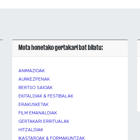
Mota honetako gertakari bat bilatu:
ANIMAZIOAK
AURKEZPENAK
BERTSO SAIOAK
EKITALDIAK & FESTIBALAK
ERAKUSKETAK
FILM EMANALDIAK
GERTAKARI ERRITUALAK
HITZALDIAK
IKASTAROAK & FORMAKUNTZAK