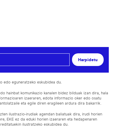
Harpidetu
ko edo eguneratzeko eskubidea du.
edo hainbat komunikazio kanalen bidez bilduak izan dira, hala
nformazioaren izaeraren, edota informazio oker edo osatu
ntolatzaile eta egile diren eragileen ardura dira bakarrik.
ten ilustrazio-irudiak agendan baliatuak dira, irudi horien
 ere, EKE ez da eduki horien izaeraren eta hedapenaren
reditatuekin ilustratzeko eskubidea du.