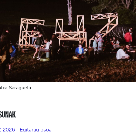
txa Saragueta
ASUNAK
 2026 - Egitarau osoa