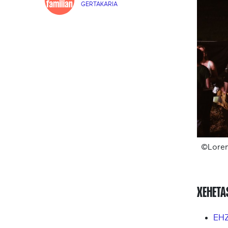
GERTAKARIA
©Loren
XEHET
EHZ