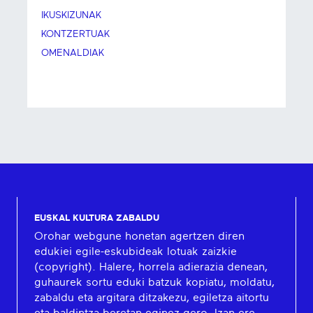
IKUSKIZUNAK
KONTZERTUAK
OMENALDIAK
EUSKAL KULTURA ZABALDU
Orohar webgune honetan agertzen diren
edukiei egile-eskubideak lotuak zaizkie
(copyright). Halere, horrela adierazia denean,
guhaurek sortu eduki batzuk kopiatu, moldatu,
zabaldu eta argitara ditzakezu, egiletza aitortu