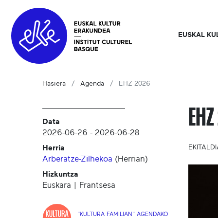
EUSKAL KU
Hasiera
Agenda
EHZ 2026
EHZ
Data
2026-06-26
-
2026-06-28
Herria
EKITALDI
Arberatze-Zilhekoa
(
Herrian
)
Hizkuntza
Euskara | Frantsesa
"KULTURA FAMILIAN" AGENDAKO