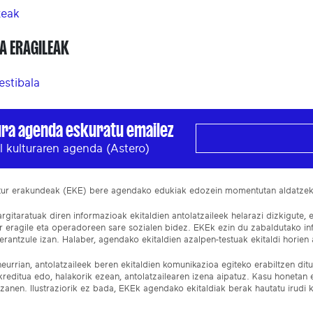
zeak
A ERAGILEAK
estibala
ura agenda eskuratu emailez
l kulturaren agenda (Astero)
ltur erakundeak (EKE) bere agendako edukiak edozein momentutan aldatze
gitaratuak diren informazioak ekitaldien antolatzaileek helarazi dizkigute, 
ur eragile eta operadoreen sare sozialen bidez. EKEk ezin du zabaldutako i
rantzule izan. Halaber, agendako ekitaldien azalpen-testuak ekitaldi horien a
eurrian, antolatzaileek beren ekitaldien komunikazioa egiteko erabiltzen dituz
kreditua edo, halakorik ezean, antolatzailearen izena aipatuz. Kasu honetan
izanen. Ilustraziorik ez bada, EKEk agendako ekitaldiak berak hautatu irudi k