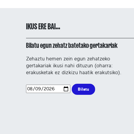
IKUS ERE BAI...
Bilatu egun zehatz batetako gertakariak
Zehaztu hemen zein egun zehatzeko
gertakariak ikusi nahi dituzun (oharra:
erakusketak ez dizkizu haatik erakutsiko).
Bilatu