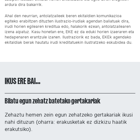
ardura dira bakarrik.
Ahal den neurrian, antolatzaileek beren ekitaldien komunikazioa
egiteko erabiltzen dituzten ilustrazio-irudiak agendan baliatuak dira,
irudi horien egilearen kreditua edo, halakorik ezean, antolatzailearen
izena aipatuz. Kasu honetan ere, EKE ez da eduki horien izaeraren eta
hedapenaren erantzule izanen. Ilustraziorik ez bada, EKEk agendako
ekitaldiak berak hautatu irudi kreditatuekin ilustratzeko eskubidea du.
IKUS ERE BAI...
Bilatu egun zehatz batetako gertakariak
Zehaztu hemen zein egun zehatzeko gertakariak ikusi
nahi dituzun (oharra: erakusketak ez dizkizu haatik
erakutsiko).