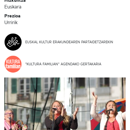
Hizkuntza
Euskara
Prezioa
Urririk
EUSKAL KULTUR ERAKUNDEAREN PARTAIDETZAREKIN
"KULTURA FAMILIAN" AGENDAKO GERTAKARIA