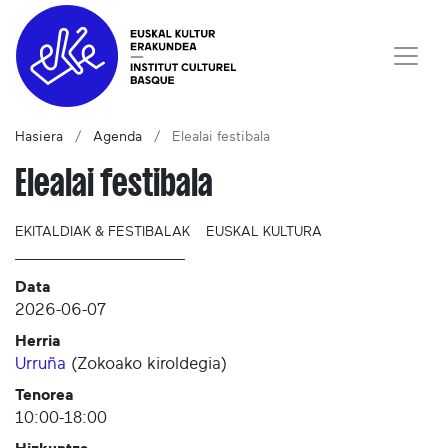
Hasiera
Agenda
Elealai festibala
Elealai festibala
EKITALDIAK & FESTIBALAK
EUSKAL KULTURA
Data
2026-06-07
Herria
Urruña
(
Zokoako kiroldegia
)
Tenorea
10:00-18:00