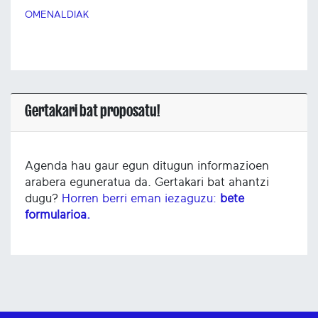
OMENALDIAK
Gertakari bat proposatu!
Agenda hau gaur egun ditugun informazioen
arabera eguneratua da. Gertakari bat ahantzi
dugu?
Horren berri eman iezaguzu:
bete
formularioa.