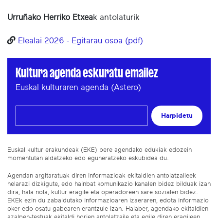
Urruñako Herriko Etxea
k antolaturik
Elealai 2026 - Egitarau osoa (pdf)
Kultura agenda eskuratu emailez
Euskal kulturaren agenda (Astero)
Harpidetu
Euskal kultur erakundeak (EKE) bere agendako edukiak edozein
momentutan aldatzeko edo eguneratzeko eskubidea du.
Agendan argitaratuak diren informazioak ekitaldien antolatzaileek
helarazi dizkigute, edo hainbat komunikazio kanalen bidez bilduak izan
dira, hala nola, kultur eragile eta operadoreen sare sozialen bidez.
EKEk ezin du zabaldutako informazioaren izaeraren, edota informazio
oker edo osatu gabearen erantzule izan. Halaber, agendako ekitaldien
azalpen-testuak ekitaldi horien antolatzaile eta egile diren eragileen