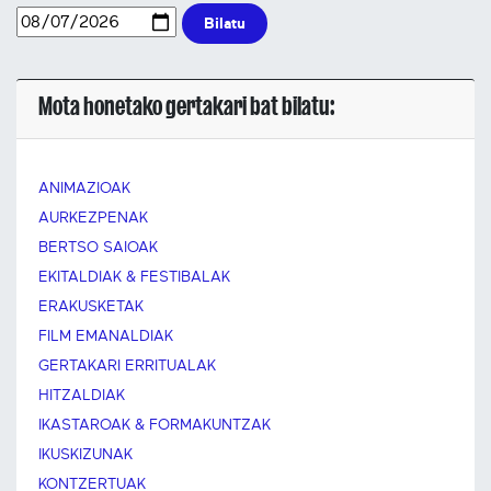
Bilatu
Mota honetako gertakari bat bilatu:
ANIMAZIOAK
AURKEZPENAK
BERTSO SAIOAK
EKITALDIAK & FESTIBALAK
ERAKUSKETAK
FILM EMANALDIAK
GERTAKARI ERRITUALAK
HITZALDIAK
IKASTAROAK & FORMAKUNTZAK
IKUSKIZUNAK
KONTZERTUAK