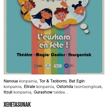
Nanoua
konpainia,
Tor & Txoborro
,
Bat Egin
konpainia,
Elirale
konpainia,
Ostomila
txontxongiloak,
Itzuli
konpainia,
Gurashow
taldea...
XEHETASUNAK