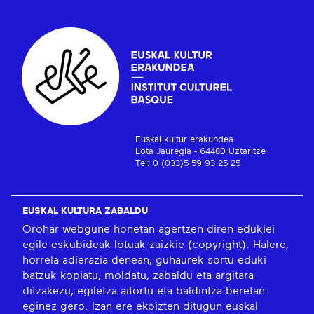
Euskal kultur erakundea
Lota Jauregia - 64480 Uztaritze
Tel: 0 (033)5 59 93 25 25
EUSKAL KULTURA ZABALDU
Orohar webgune honetan agertzen diren edukiei
egile-eskubideak lotuak zaizkie (copyright). Halere,
horrela adierazia denean, guhaurek sortu eduki
batzuk kopiatu, moldatu, zabaldu eta argitara
ditzakezu, egiletza aitortu eta baldintza beretan
eginez gero. Izan ere ekoizten ditugun euskal