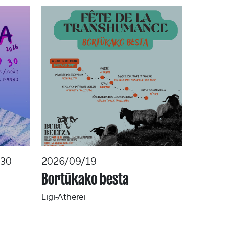
/30
2026/09/19
Bortükako besta
Ligi-Atherei