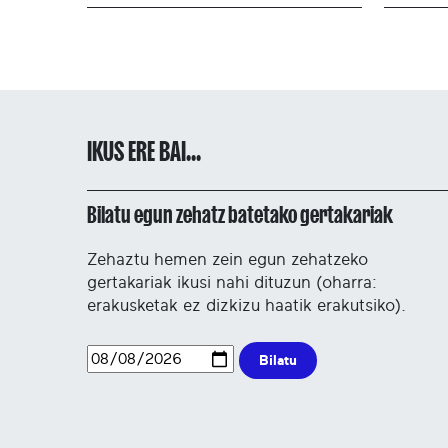
IKUS ERE BAI...
Bilatu egun zehatz batetako gertakariak
Zehaztu hemen zein egun zehatzeko
gertakariak ikusi nahi dituzun (oharra:
erakusketak ez dizkizu haatik erakutsiko).
Bilatu