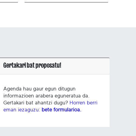
Gertakari bat proposatu!
Agenda hau gaur egun ditugun
informazioen arabera eguneratua da.
Gertakari bat ahantzi dugu?
Horren berri
eman iezaguzu:
bete formularioa.