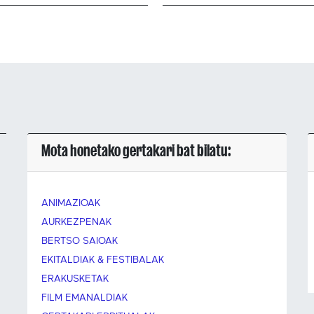
Mota honetako gertakari bat bilatu:
ANIMAZIOAK
AURKEZPENAK
BERTSO SAIOAK
EKITALDIAK & FESTIBALAK
ERAKUSKETAK
FILM EMANALDIAK