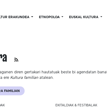
LTUR ERAKUNDEA
ETNOPOLOA
EUSKAL KULTURA
ura
aganen diren gertakari hautatuak beste bi agendatan banatu
ra ere
Kultura familian
atalean.
A FAMILIAN
OAK
EKITALDIAK & FESTIBALAK