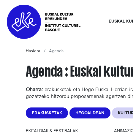
EUSKAL KU
Hasiera
Agenda
Agenda : Euskal kult
Oharra:
erakusketak eta Hego Euskal Herrian ir
gozatzeko hitzordu proposamenak agertzen di
ERAKUSKETAK
HEGOALDEAN
KULTUR
EKITALDIAK & FESTIBALAK
ANIMAZI