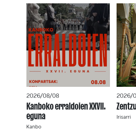
2026/08/08
2026/0
Kanboko erraldoien XXVII.
Zentzu
eguna
Irisarri
Kanbo