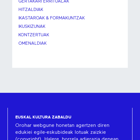
GERTAKARI ERRITUALAK
HITZALDIAK
IKASTAROAK & FORMAKUNTZAK
IKUSKIZUNAK
KONTZERTUAK
OMENALDIAK
EUSKAL KULTURA ZABALDU
Orohar webgune honetan agertzen diren
edukiei egile-eskubideak lotuak zaizkie
(copyright). Halere, horrela adierazia denean,