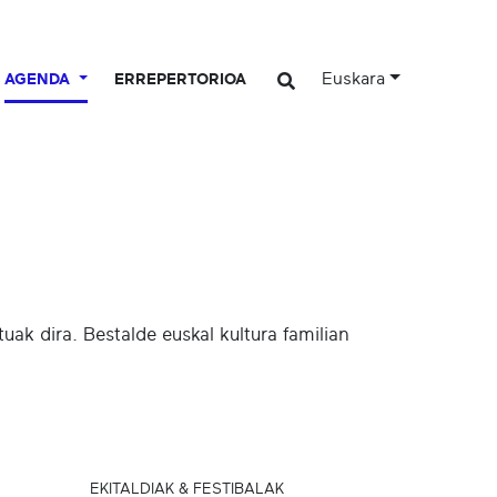
Euskara
AGENDA
ERREPERTORIOA
ak dira. Bestalde euskal kultura familian
EKITALDIAK & FESTIBALAK