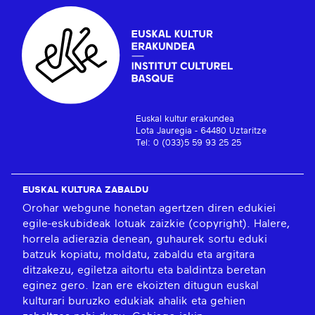
Euskal kultur erakundea
Lota Jauregia - 64480 Uztaritze
Tel: 0 (033)5 59 93 25 25
EUSKAL KULTURA ZABALDU
Orohar webgune honetan agertzen diren edukiei
egile-eskubideak lotuak zaizkie (copyright). Halere,
horrela adierazia denean, guhaurek sortu eduki
batzuk kopiatu, moldatu, zabaldu eta argitara
ditzakezu, egiletza aitortu eta baldintza beretan
eginez gero. Izan ere ekoizten ditugun euskal
kulturari buruzko edukiak ahalik eta gehien