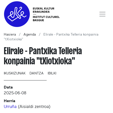
Hasiera
Agenda
Elirale - Pantxika Telleria konpainia
"tXiotxioka"
Elirale - Pantxika Telleria
konpainia "tXiotxioka"
IKUSKIZUNAK
DANTZA
IBILKI
Data
2025-06-08
Herria
Urruña
(
Aisialdi zentroa
)