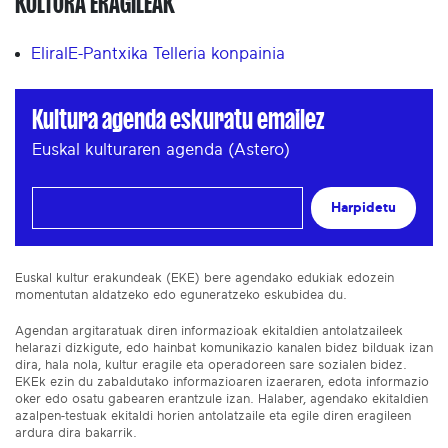
KULTURA ERAGILEAK
EliralE-Pantxika Telleria konpainia
Kultura agenda eskuratu emailez
Euskal kulturaren agenda (Astero)
Harpidetu
Euskal kultur erakundeak (EKE) bere agendako edukiak edozein
momentutan aldatzeko edo eguneratzeko eskubidea du.
Agendan argitaratuak diren informazioak ekitaldien antolatzaileek
helarazi dizkigute, edo hainbat komunikazio kanalen bidez bilduak izan
dira, hala nola, kultur eragile eta operadoreen sare sozialen bidez.
EKEk ezin du zabaldutako informazioaren izaeraren, edota informazio
oker edo osatu gabearen erantzule izan. Halaber, agendako ekitaldien
azalpen-testuak ekitaldi horien antolatzaile eta egile diren eragileen
ardura dira bakarrik.