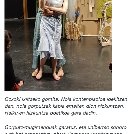
Goxoki ixiltzeko gomita. Nola kontenplazioa idekitzen
den, nola gorputzak kabia emaiten dion hizkuntzari,
Haiku-en hizkuntza poetikoa gara dadin.
Gorputz-mugimenduak garatuz, eta unibertso sonoro