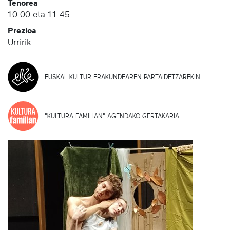
Tenorea
10:00 eta 11:45
Prezioa
Urririk
EUSKAL KULTUR ERAKUNDEAREN PARTAIDETZAREKIN
"KULTURA FAMILIAN" AGENDAKO GERTAKARIA