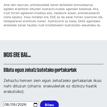
Ahal den neurrian, antolatzaileek beren ekitaldien komunikazioa
egiteko erabiltzen dituzten ilustrazio-irudiak agendan baliatuak dira,
irudi horien egilearen kreditua edo, halakorik ezean, antolatzailearen
izena aipatuz. Kasu honetan ere, EKE ez da eduki horien izaeraren eta
hedapenaren erantzule izanen. Ilustraziorik ez bada, EKEk agendako
ekitaldiak berak hautatu irudi kreditatuekin ilustratzeko eskubidea du.
IKUS ERE BAI...
Bilatu egun zehatz batetako gertakariak
Zehaztu hemen zein egun zehatzeko gertakariak ikusi
nahi dituzun (oharra: erakusketak ez dizkizu haatik
erakutsiko).
Bilatu