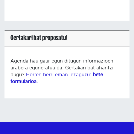
Gertakari bat proposatu!
Agenda hau gaur egun ditugun informazioen
arabera eguneratua da. Gertakari bat ahantzi
dugu?
Horren berri eman iezaguzu:
bete
formularioa.