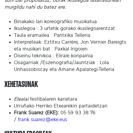
sutil bat proposatuz, obrak ikuslegoa lasaitasunean
murgildu nahi du batez ere.
Binakako lan koreografiko musikatua
Ikuslegoa : 3 urtetik gorako ikuslegoarentzat
Taula eramailea : Pantxika Telleria
Interpreteak: Eztitxu Carrère, Jon Vernier Bareigts
eta musikari bat : Paxkal Irigoien
Diseinu teknikoa : Elirale konpainia
Osagarriak /Eszenografia/Jauntziak : Lola
Unhassobiscay eta Amane Apalategi-Telleria
XEHETASUNAK
Elealai
festibalaren karietara
Urruñako Herriko Etxearekin partaidetzan
Frank Suarez (EKE):
05 59 93 38 76
/
frank.suarez@eke.eus