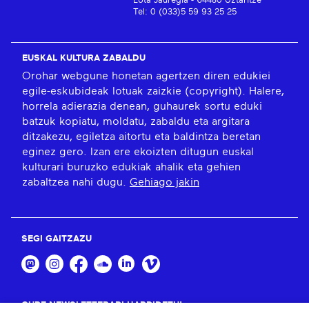
Lota Jauregia - 64480 Uztaritze
Tel: 0 (033)5 59 93 25 25
EUSKAL KULTURA ZABALDU
Orohar webgune honetan agertzen diren edukiei
egile-eskubideak lotuak zaizkie (copyright). Halere,
horrela adierazia denean, guhaurek sortu eduki
batzuk kopiatu, moldatu, zabaldu eta argitara
ditzakezu, egiletza aitortu eta baldintza beretan
eginez gero. Izan ere ekoizten ditugun euskal
kulturari buruzko edukiak ahalik eta gehien
zabaltzea nahi dugu.
Gehiago jakin
SEGI GAITZAZU
GURE NEWSLETTERARI HARPIDETU!