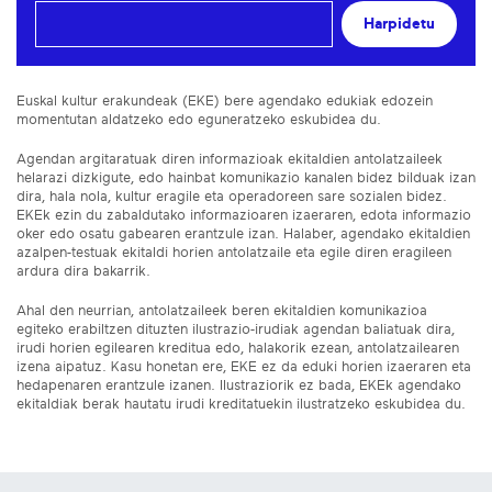
Harpidetu
Euskal kultur erakundeak (EKE) bere agendako edukiak edozein
momentutan aldatzeko edo eguneratzeko eskubidea du.
Agendan argitaratuak diren informazioak ekitaldien antolatzaileek
helarazi dizkigute, edo hainbat komunikazio kanalen bidez bilduak izan
dira, hala nola, kultur eragile eta operadoreen sare sozialen bidez.
EKEk ezin du zabaldutako informazioaren izaeraren, edota informazio
oker edo osatu gabearen erantzule izan. Halaber, agendako ekitaldien
azalpen-testuak ekitaldi horien antolatzaile eta egile diren eragileen
ardura dira bakarrik.
Ahal den neurrian, antolatzaileek beren ekitaldien komunikazioa
egiteko erabiltzen dituzten ilustrazio-irudiak agendan baliatuak dira,
irudi horien egilearen kreditua edo, halakorik ezean, antolatzailearen
izena aipatuz. Kasu honetan ere, EKE ez da eduki horien izaeraren eta
hedapenaren erantzule izanen. Ilustraziorik ez bada, EKEk agendako
ekitaldiak berak hautatu irudi kreditatuekin ilustratzeko eskubidea du.