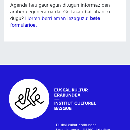
Agenda hau gaur egun ditugun informazioen
arabera eguneratua da. Gertakari bat ahantzi
dugu?
Horren berri eman iezaguzu:
bete
formularioa.
Euskal kultur erakundea