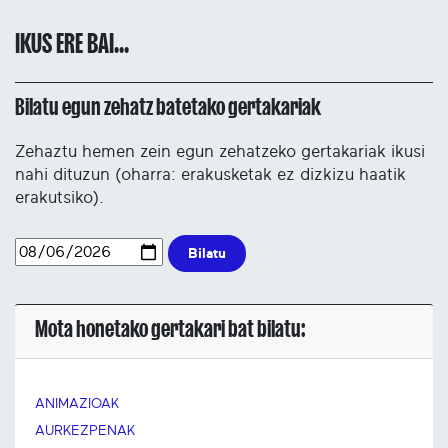
IKUS ERE BAI...
Bilatu egun zehatz batetako gertakariak
Zehaztu hemen zein egun zehatzeko gertakariak ikusi
nahi dituzun (oharra: erakusketak ez dizkizu haatik
erakutsiko).
Bilatu
Mota honetako gertakari bat bilatu:
ANIMAZIOAK
AURKEZPENAK