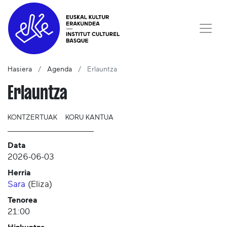
Hasiera
Agenda
Erlauntza
Erlauntza
KONTZERTUAK
KORU KANTUA
Data
2026-06-03
Herria
Sara
(
Eliza
)
Tenorea
21:00