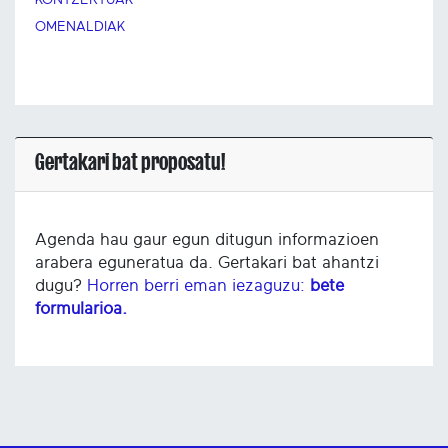
KONTZERTUAK
OMENALDIAK
Gertakari bat proposatu!
Agenda hau gaur egun ditugun informazioen
arabera eguneratua da. Gertakari bat ahantzi
dugu?
Horren berri eman iezaguzu:
bete
formularioa.