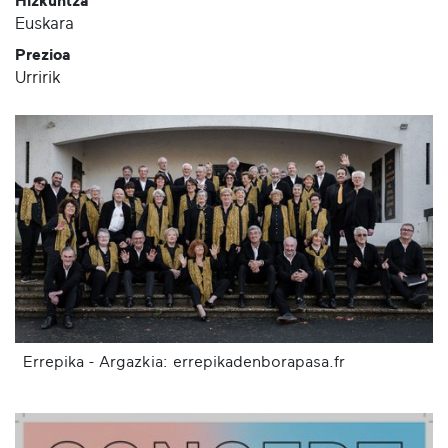
Hizkuntza
Euskara
Prezioa
Urririk
Errepika - Argazkia: errepikadenborapasa.fr