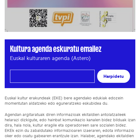
Kultura agenda eskuratu emailez
Euskal kulturaren agenda (Astero)
Harpidetu
Euskal kultur erakundeak (EKE) bere agendako edukiak edozein
momentutan aldatzeko edo eguneratzeko eskubidea du.
Agendan argitaratuak diren informazioak ekitaldien antolatzaileek
helarazi dizkigute, edo hainbat komunikazio kanalen bidez bilduak izan
dira, hala nola, kultur eragile eta operadoreen sare sozialen bidez.
EKEk ezin du zabaldutako informazioaren izaeraren, edota informazio
oker edo osatu gabearen erantzule izan. Halaber, agendako ekitaldien