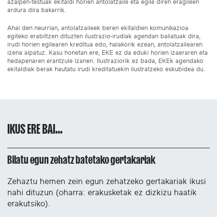
azalpen-testuak ekitaldi horien antolatzaile eta egile diren eragileen
ardura dira bakarrik.
Ahal den neurrian, antolatzaileek beren ekitaldien komunikazioa
egiteko erabiltzen dituzten ilustrazio-irudiak agendan baliatuak dira,
irudi horien egilearen kreditua edo, halakorik ezean, antolatzailearen
izena aipatuz. Kasu honetan ere, EKE ez da eduki horien izaeraren eta
hedapenaren erantzule izanen. Ilustraziorik ez bada, EKEk agendako
ekitaldiak berak hautatu irudi kreditatuekin ilustratzeko eskubidea du.
IKUS ERE BAI...
Bilatu egun zehatz batetako gertakariak
Zehaztu hemen zein egun zehatzeko gertakariak ikusi
nahi dituzun (oharra: erakusketak ez dizkizu haatik
erakutsiko).