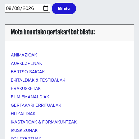
Bilatu
Mota honetako gertakari bat bilatu:
ANIMAZIOAK
AURKEZPENAK
BERTSO SAIOAK
EKITALDIAK & FESTIBALAK
ERAKUSKETAK
FILM EMANALDIAK
GERTAKARI ERRITUALAK
HITZALDIAK
IKASTAROAK & FORMAKUNTZAK
IKUSKIZUNAK