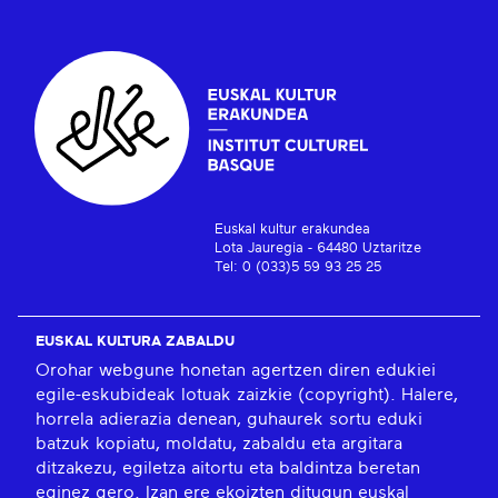
Euskal kultur erakundea
Lota Jauregia - 64480 Uztaritze
Tel: 0 (033)5 59 93 25 25
EUSKAL KULTURA ZABALDU
Orohar webgune honetan agertzen diren edukiei
egile-eskubideak lotuak zaizkie (copyright). Halere,
horrela adierazia denean, guhaurek sortu eduki
batzuk kopiatu, moldatu, zabaldu eta argitara
ditzakezu, egiletza aitortu eta baldintza beretan
eginez gero. Izan ere ekoizten ditugun euskal