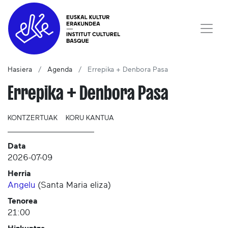
Hasiera
Agenda
Errepika + Denbora Pasa
Errepika + Denbora Pasa
KONTZERTUAK
KORU KANTUA
Data
2026-07-09
Herria
Angelu
(
Santa Maria eliza
)
Tenorea
21:00