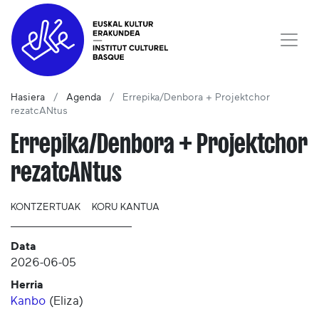
Hasiera
Agenda
Errepika/Denbora + Projektchor
rezatcANtus
Errepika/Denbora + Projektchor
rezatcANtus
KONTZERTUAK
KORU KANTUA
Data
2026-06-05
Herria
Kanbo
(
Eliza
)