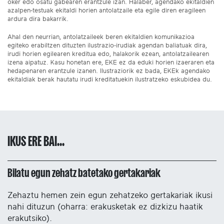
oker edo osatu gabearen erantzule izan. Halaber, agendako ekitaldien
azalpen-testuak ekitaldi horien antolatzaile eta egile diren eragileen
ardura dira bakarrik.
Ahal den neurrian, antolatzaileek beren ekitaldien komunikazioa
egiteko erabiltzen dituzten ilustrazio-irudiak agendan baliatuak dira,
irudi horien egilearen kreditua edo, halakorik ezean, antolatzailearen
izena aipatuz. Kasu honetan ere, EKE ez da eduki horien izaeraren eta
hedapenaren erantzule izanen. Ilustraziorik ez bada, EKEk agendako
ekitaldiak berak hautatu irudi kreditatuekin ilustratzeko eskubidea du.
IKUS ERE BAI...
Bilatu egun zehatz batetako gertakariak
Zehaztu hemen zein egun zehatzeko gertakariak ikusi
nahi dituzun (oharra: erakusketak ez dizkizu haatik
erakutsiko).