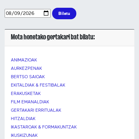
Bilatu
Mota honetako gertakari bat bilatu:
ANIMAZIOAK
AURKEZPENAK
BERTSO SAIOAK
EKITALDIAK & FESTIBALAK
ERAKUSKETAK
FILM EMANALDIAK
GERTAKARI ERRITUALAK
HITZALDIAK
IKASTAROAK & FORMAKUNTZAK
IKUSKIZUNAK