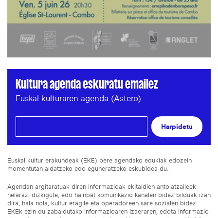
Kultura agenda eskuratu emailez
Euskal kulturaren agenda (Astero)
Harpidetu
Euskal kultur erakundeak (EKE) bere agendako edukiak edozein
momentutan aldatzeko edo eguneratzeko eskubidea du.
Agendan argitaratuak diren informazioak ekitaldien antolatzaileek
helarazi dizkigute, edo hainbat komunikazio kanalen bidez bilduak izan
dira, hala nola, kultur eragile eta operadoreen sare sozialen bidez.
EKEk ezin du zabaldutako informazioaren izaeraren, edota informazio