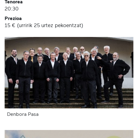
Tenorea
20:30
Prezioa
15 € (urririk 25 urtez pekoentzat)
Denbora Pasa