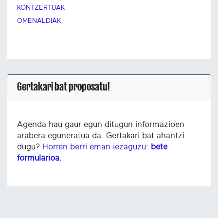
KONTZERTUAK
OMENALDIAK
Gertakari bat proposatu!
Agenda hau gaur egun ditugun informazioen
arabera eguneratua da. Gertakari bat ahantzi
dugu?
Horren berri eman iezaguzu:
bete
formularioa.