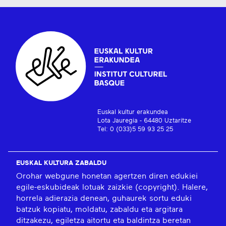
Euskal kultur erakundea
Lota Jauregia - 64480 Uztaritze
Tel: 0 (033)5 59 93 25 25
EUSKAL KULTURA ZABALDU
Orohar webgune honetan agertzen diren edukiei
egile-eskubideak lotuak zaizkie (copyright). Halere,
horrela adierazia denean, guhaurek sortu eduki
batzuk kopiatu, moldatu, zabaldu eta argitara
ditzakezu, egiletza aitortu eta baldintza beretan