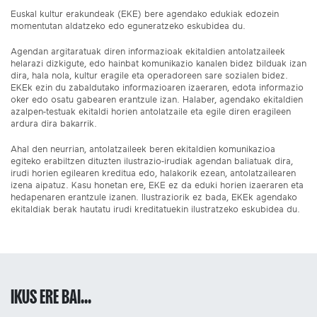
Euskal kultur erakundeak (EKE) bere agendako edukiak edozein
momentutan aldatzeko edo eguneratzeko eskubidea du.
Agendan argitaratuak diren informazioak ekitaldien antolatzaileek
helarazi dizkigute, edo hainbat komunikazio kanalen bidez bilduak izan
dira, hala nola, kultur eragile eta operadoreen sare sozialen bidez.
EKEk ezin du zabaldutako informazioaren izaeraren, edota informazio
oker edo osatu gabearen erantzule izan. Halaber, agendako ekitaldien
azalpen-testuak ekitaldi horien antolatzaile eta egile diren eragileen
ardura dira bakarrik.
Ahal den neurrian, antolatzaileek beren ekitaldien komunikazioa
egiteko erabiltzen dituzten ilustrazio-irudiak agendan baliatuak dira,
irudi horien egilearen kreditua edo, halakorik ezean, antolatzailearen
izena aipatuz. Kasu honetan ere, EKE ez da eduki horien izaeraren eta
hedapenaren erantzule izanen. Ilustraziorik ez bada, EKEk agendako
ekitaldiak berak hautatu irudi kreditatuekin ilustratzeko eskubidea du.
IKUS ERE BAI...