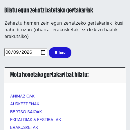
Bilatu egun zehatz batetako gertakariak
Zehaztu hemen zein egun zehatzeko gertakariak ikusi
nahi dituzun (oharra: erakusketak ez dizkizu haatik
erakutsiko).
Bilatu
Mota honetako gertakari bat bilatu:
ANIMAZIOAK
AURKEZPENAK
BERTSO SAIOAK
EKITALDIAK & FESTIBALAK
ERAKUSKETAK