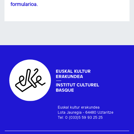
formularioa.
Euskal kultur erakundea
Lota Jauregia - 64480 Uztaritze
Tel: 0 (033)5 59 93 25 25