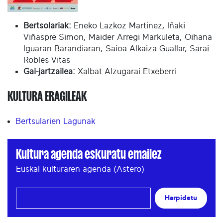
Bertsolariak:
Eneko Lazkoz Martinez, Iñaki
Viñaspre Simon, Maider Arregi Markuleta, Oihana
Iguaran Barandiaran, Saioa Alkaiza Guallar, Sarai
Robles Vitas
Gai-jartzailea:
Xalbat Alzugarai Etxeberri
KULTURA ERAGILEAK
Bertsularien Lagunak
Kultura agenda eskuratu emailez
Euskal kulturaren agenda (Astero)
Harpidetu