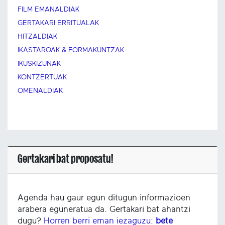
FILM EMANALDIAK
GERTAKARI ERRITUALAK
HITZALDIAK
IKASTAROAK & FORMAKUNTZAK
IKUSKIZUNAK
KONTZERTUAK
OMENALDIAK
Gertakari bat proposatu!
Agenda hau gaur egun ditugun informazioen
arabera eguneratua da. Gertakari bat ahantzi
dugu?
Horren berri eman iezaguzu:
bete