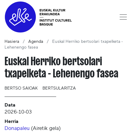
Hasiera
Agenda
Euskal Herriko bertsolari txapelketa -
Lehenengo fasea
Euskal Herriko bertsolari
txapelketa - Lehenengo fasea
BERTSO SAIOAK
BERTSULARITZA
Data
2026-10-03
Herria
Donapaleu
(
Airetik gela
)