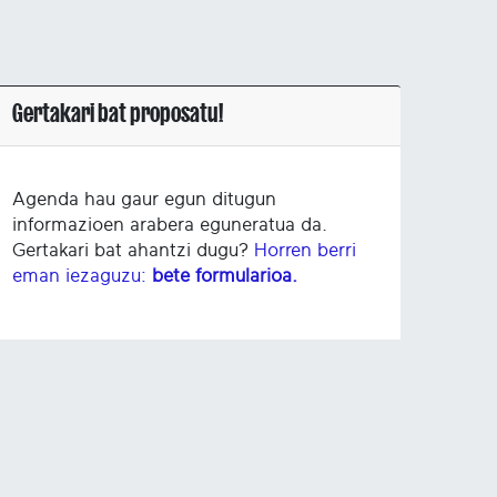
Gertakari bat proposatu!
Agenda hau gaur egun ditugun
informazioen arabera eguneratua da.
Gertakari bat ahantzi dugu?
Horren berri
eman iezaguzu:
bete formularioa.