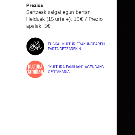
Prezioa
Sartzeak salgai egun bertan :
Helduak (15 urte +): 10€ / Prezio
apalak: 5€
EUSKAL KULTUR ERAKUNDEAREN
PARTAIDETZAREKIN
"KULTURA FAMILIAN" AGENDAKO
GERTAKARIA