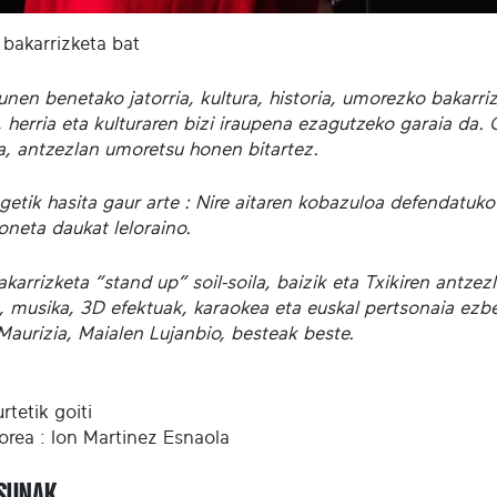
 bakarrizketa bat
unen benetako jatorria, kultura, historia, umorezko bakarr
 herria eta kulturaren bizi iraupena ezagutzeko garaia da. 
la, antzezlan umoretsu honen bitartez.
getik hasita gaur arte : Nire aitaren kobazuloa defendatuko
oneta daukat leloraino.
karrizketa “stand up” soil-soila, baizik eta Txikiren antzez
, musika, 3D efektuak, karaokea eta euskal pertsonaia ezber
Maurizia, Maialen Lujanbio, besteak beste.
rtetik goiti
orea : Ion Martinez Esnaola
ASUNAK