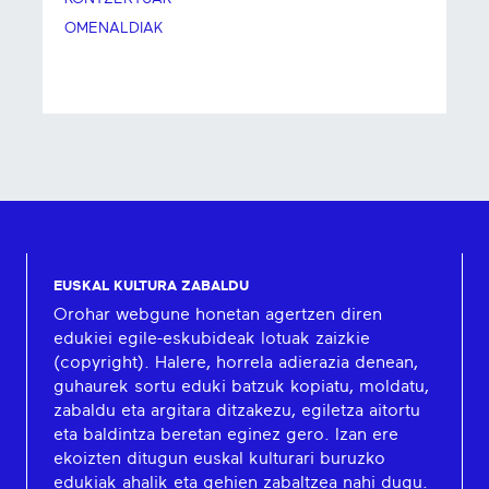
OMENALDIAK
EUSKAL KULTURA ZABALDU
Orohar webgune honetan agertzen diren
edukiei egile-eskubideak lotuak zaizkie
(copyright). Halere, horrela adierazia denean,
guhaurek sortu eduki batzuk kopiatu, moldatu,
zabaldu eta argitara ditzakezu, egiletza aitortu
eta baldintza beretan eginez gero. Izan ere
ekoizten ditugun euskal kulturari buruzko
edukiak ahalik eta gehien zabaltzea nahi dugu.