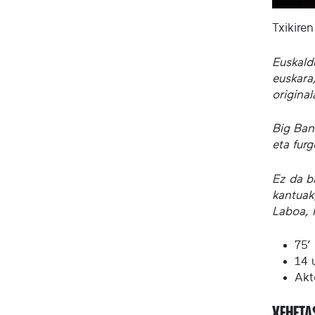
Txikiren
Euskald
euskara,
origina
Big Ban
eta furg
Ez da ba
kantuak
Laboa, 
75’
14 u
Akt
XEHET