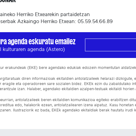
aineko Herriko Etxearekin partaidetzan
eserbak Azkaingo Herriko Etxean: 05.59.54.66.89
ura agenda eskuratu emailez
l kulturaren agenda (Astero)
ltur erakundeak (EKE) bere agendako edukiak edozein momentutan aldatze
gitaratuak diren informazioak ekitaldien antolatzaileek helarazi dizkigute, 
ur eragile eta operadoreen sare sozialen bidez. EKEk ezin du zabaldutako i
rantzule izan. Halaber, agendako ekitaldien azalpen-testuak ekitaldi horien a
eurrian, antolatzaileek beren ekitaldien komunikazioa egiteko erabiltzen dituz
kreditua edo, halakorik ezean, antolatzailearen izena aipatuz. Kasu honetan
izanen. Ilustraziorik ez bada, EKEk agendako ekitaldiak berak hautatu irudi k