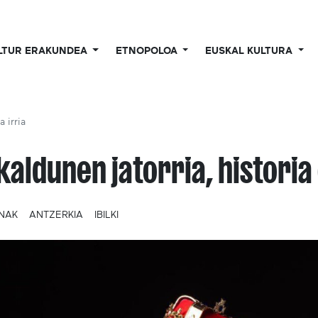
LTUR ERAKUNDEA
ETNOPOLOA
EUSKAL KULTURA
 irria
kaldunen jatorria, historia 
UNAK
ANTZERKIA
IBILKI