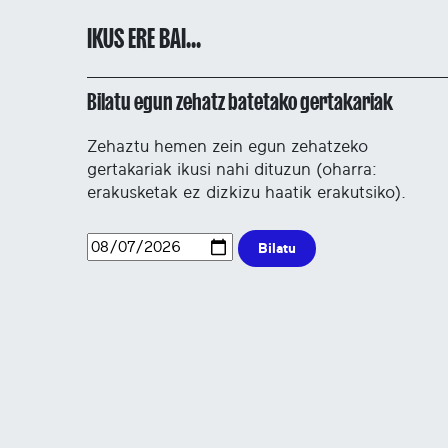
IKUS ERE BAI...
Bilatu egun zehatz batetako gertakariak
Zehaztu hemen zein egun zehatzeko
gertakariak ikusi nahi dituzun (oharra:
erakusketak ez dizkizu haatik erakutsiko).
Bilatu