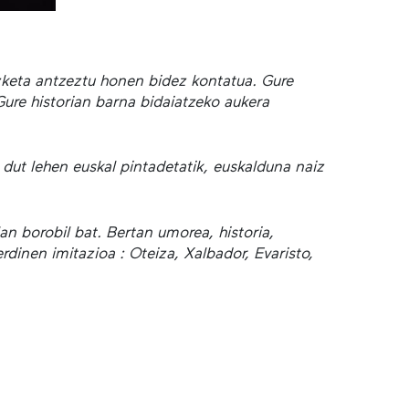
izketa antzeztu honen bidez kontatua. Gure
Gure historian barna bidaiatzeko aukera
 dut lehen euskal pintadetatik, euskalduna naiz
lan borobil bat. Bertan umorea, historia,
dinen imitazioa : Oteiza, Xalbador, Evaristo,