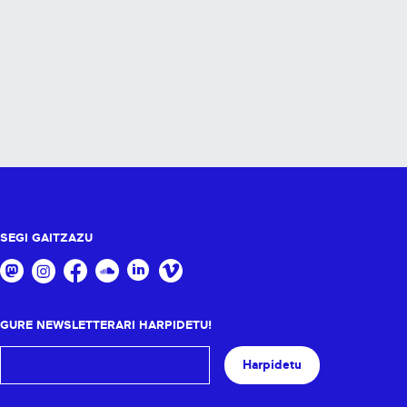
SEGI GAITZAZU
GURE NEWSLETTERARI HARPIDETU!
Harpidetu