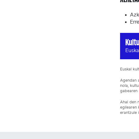
Azk
Err
Kult
Euska
Euskal ku
Agendan ar
nola, kult
gabearen e
Ahal den n
egilearen 
erantzule 