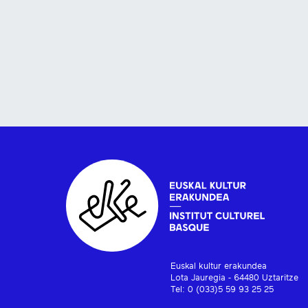
Euskal kultur erakundea
Lota Jauregia - 64480 Uztaritze
Tel: 0 (033)5 59 93 25 25