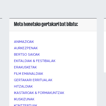
Mota honetako gertakari bat bilatu:
ANIMAZIOAK
AURKEZPENAK
BERTSO SAIOAK
EKITALDIAK & FESTIBALAK
ERAKUSKETAK
FILM EMANALDIAK
GERTAKARI ERRITUALAK
HITZALDIAK
IKASTAROAK & FORMAKUNTZAK
IKUSKIZUNAK
KONTZERTUAK