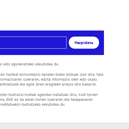
Harpidetu
ko edo eguneratzeko eskubidea du.
edo hainbat komunikazio kanalen bidez bilduak izan dira, hala
nformazioaren izaeraren, edota informazio oker edo osatu
ntolatzaile eta egile diren eragileen ardura dira bakarrik.
ten ilustrazio-irudiak agendan baliatuak dira, irudi horien
 ere, EKE ez da eduki horien izaeraren eta hedapenaren
reditatuekin ilustratzeko eskubidea du.