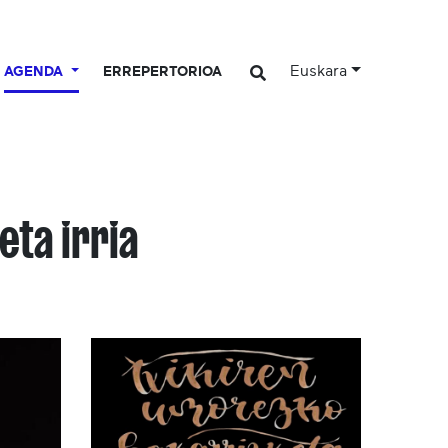
Euskara
AGENDA
ERREPERTORIOA
eta irria