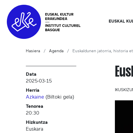
EUSKAL KU
Hasiera
Agenda
Euskaldunen jatorria, historia eta
Eus
Data
2025-03-15
Herria
IKUSKIZ
Azkaine
(
Biltoki gela
)
Tenorea
20:30
Hizkuntza
Euskara