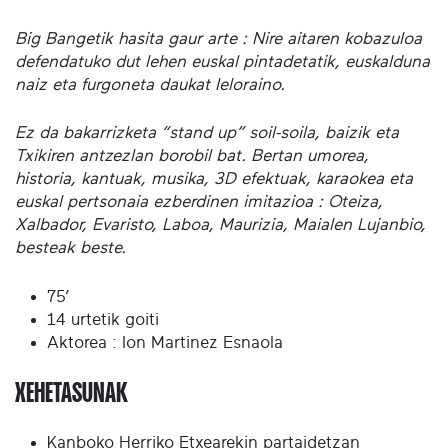
Big Bangetik hasita gaur arte : Nire aitaren kobazuloa
defendatuko dut lehen euskal pintadetatik, euskalduna
naiz eta furgoneta daukat leloraino.
Ez da bakarrizketa “stand up” soil-soila, baizik eta
Txikiren antzezlan borobil bat. Bertan umorea,
historia, kantuak, musika, 3D efektuak, karaokea eta
euskal pertsonaia ezberdinen imitazioa : Oteiza,
Xalbador, Evaristo, Laboa, Maurizia, Maialen Lujanbio,
besteak beste.
75’
14 urtetik goiti
Aktorea : Ion Martinez Esnaola
XEHETASUNAK
Kanboko Herriko Etxearekin partaidetzan