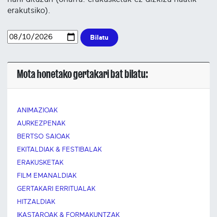
erakutsiko).
Bilatu
Mota honetako gertakari bat bilatu:
ANIMAZIOAK
AURKEZPENAK
BERTSO SAIOAK
EKITALDIAK & FESTIBALAK
ERAKUSKETAK
FILM EMANALDIAK
GERTAKARI ERRITUALAK
HITZALDIAK
IKASTAROAK & FORMAKUNTZAK