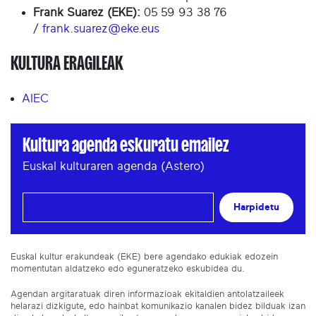
Frank Suarez (EKE):
05 59 93 38 76
/
frank.suarez@eke.eus
KULTURA ERAGILEAK
AIEC
Kultura agenda eskuratu emailez
Euskal kulturaren agenda (Astero)
Harpidetu
Euskal kultur erakundeak (EKE) bere agendako edukiak edozein
momentutan aldatzeko edo eguneratzeko eskubidea du.
Agendan argitaratuak diren informazioak ekitaldien antolatzaileek
helarazi dizkigute, edo hainbat komunikazio kanalen bidez bilduak izan