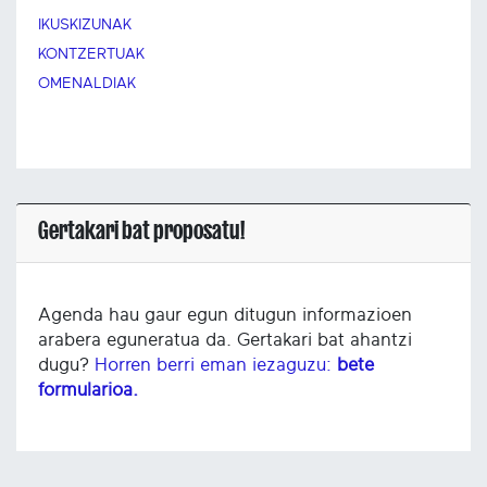
IKUSKIZUNAK
KONTZERTUAK
OMENALDIAK
Gertakari bat proposatu!
Agenda hau gaur egun ditugun informazioen
arabera eguneratua da. Gertakari bat ahantzi
dugu?
Horren berri eman iezaguzu:
bete
formularioa.