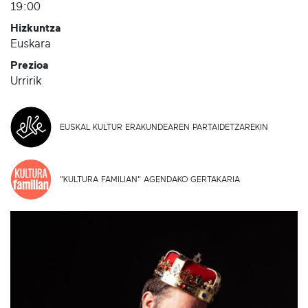
19:00
Hizkuntza
Euskara
Prezioa
Urririk
EUSKAL KULTUR ERAKUNDEAREN PARTAIDETZAREKIN
"KULTURA FAMILIAN" AGENDAKO GERTAKARIA