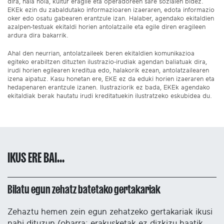
dira, hala nola, kultur eragile eta operadoreen sare sozialen bidez.
EKEk ezin du zabaldutako informazioaren izaeraren, edota informazio
oker edo osatu gabearen erantzule izan. Halaber, agendako ekitaldien
azalpen-testuak ekitaldi horien antolatzaile eta egile diren eragileen
ardura dira bakarrik.
Ahal den neurrian, antolatzaileek beren ekitaldien komunikazioa
egiteko erabiltzen dituzten ilustrazio-irudiak agendan baliatuak dira,
irudi horien egilearen kreditua edo, halakorik ezean, antolatzailearen
izena aipatuz. Kasu honetan ere, EKE ez da eduki horien izaeraren eta
hedapenaren erantzule izanen. Ilustraziorik ez bada, EKEk agendako
ekitaldiak berak hautatu irudi kreditatuekin ilustratzeko eskubidea du.
IKUS ERE BAI...
Bilatu egun zehatz batetako gertakariak
Zehaztu hemen zein egun zehatzeko gertakariak ikusi
nahi dituzun (oharra: erakusketak ez dizkizu haatik