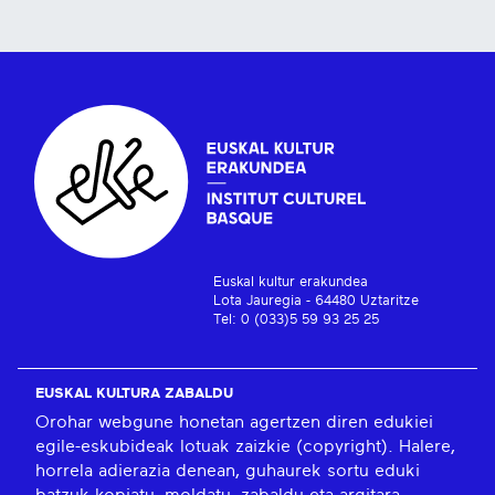
Euskal kultur erakundea
Lota Jauregia - 64480 Uztaritze
Tel: 0 (033)5 59 93 25 25
EUSKAL KULTURA ZABALDU
Orohar webgune honetan agertzen diren edukiei
egile-eskubideak lotuak zaizkie (copyright). Halere,
horrela adierazia denean, guhaurek sortu eduki