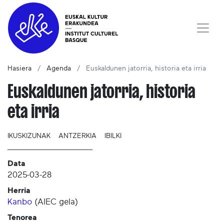
Hasiera
Agenda
Euskaldunen jatorria, historia eta irria
Euskaldunen jatorria, historia
eta irria
IKUSKIZUNAK
ANTZERKIA
IBILKI
Data
2025-03-28
Herria
Kanbo
(
AIEC gela
)
Tenorea