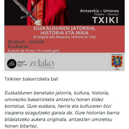
Txikiren bakarrizketa bat
Euskaldunen benetako jatorria, kultura, historia,
umorezko bakarrizketa antzeztu honen bidez
kontatua. Gure euskara, herria eta kulturaren bizi
iraupena ezagutzeko garaia da. Gure historian barna
bidaiatzeko aukera originala, antzezlan umoretsu
honen bitartez.