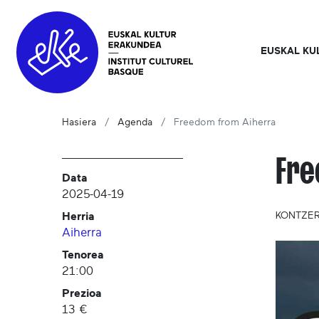
EUSKAL KU
Hasiera
Agenda
Freedom from Aiherra
Fre
Data
2025-04-19
Herria
KONTZE
Aiherra
Tenorea
21:00
Prezioa
13 €