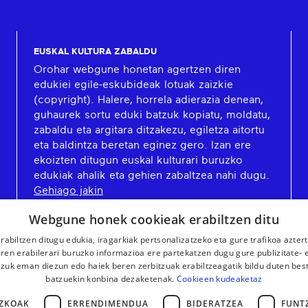
EUSKAL KULTURA ZABALDU
Orohar webgune honetan agertzen diren
edukiei egile-eskubideak lotuak zaizkie
(copyright). Halere, horrela adierazia denean,
guhaurek sortu eduki batzuk kopiatu, moldatu,
zabaldu eta argitara ditzakezu, egiletza aitortu
eta baldintza beretan eginez gero. Izan ere
ekoizten ditugun euskal kulturari buruzko
edukiak ahalik eta gehien zabaltzea nahi dugu.
Gehiago jakin
Webgune honek cookieak erabiltzen ditu
rabiltzen ditugu edukia, iragarkiak pertsonalizatzeko eta gure trafikoa azter
en erabilerari buruzko informazioa ere partekatzen dugu gure publizitate- et
 zuk eman diezun edo haiek beren zerbitzuak erabiltzeagatik bildu duten bes
batzuekin konbina dezaketenak.
Cookieen kudeaketaz
ZKOAK
ERRENDIMENDUA
BIDERATZEA
FUNT