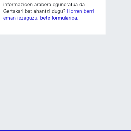
informazioen arabera eguneratua da.
Gertakari bat ahantzi dugu?
Horren berri
eman iezaguzu:
bete formularioa.