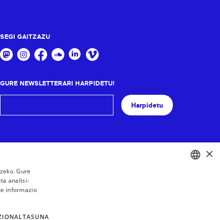
SEGI GAITZAZU
GURE NEWSLETTERARI HARPIDETU!
Harpidetu
×
tzeko. Gure
a analisi-
BASQUE
te informazio
FRENCH
SPANISH
ZIONALTASUNA