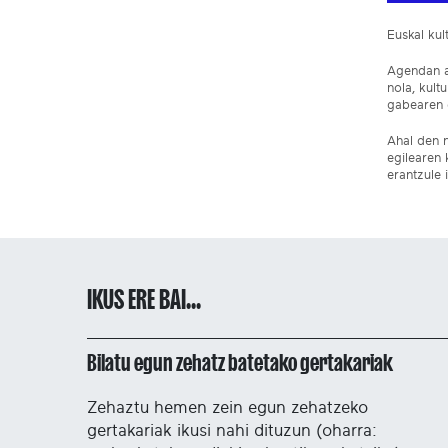
Euskal ku
Agendan ar
nola, kult
gabearen e
Ahal den n
egilearen 
erantzule 
IKUS ERE BAI...
Bilatu egun zehatz batetako gertakariak
Zehaztu hemen zein egun zehatzeko
gertakariak ikusi nahi dituzun (oharra: