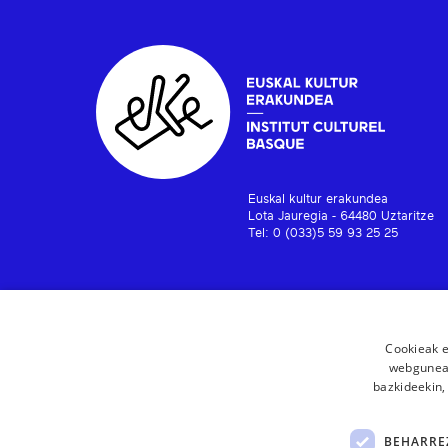
Euskal kultur erakundea
Lota Jauregia - 64480 Uztaritze
Tel: 0 (033)5 59 93 25 25
Cookieak e
webgunear
bazkideekin,
BEHARRE