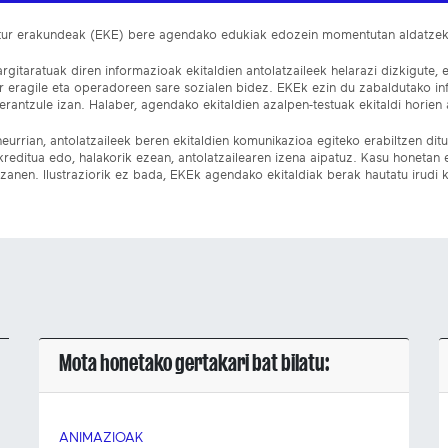
ltur erakundeak (EKE) bere agendako edukiak edozein momentutan aldatze
gitaratuak diren informazioak ekitaldien antolatzaileek helarazi dizkigute, 
ur eragile eta operadoreen sare sozialen bidez. EKEk ezin du zabaldutako i
rantzule izan. Halaber, agendako ekitaldien azalpen-testuak ekitaldi horien a
eurrian, antolatzaileek beren ekitaldien komunikazioa egiteko erabiltzen dituz
kreditua edo, halakorik ezean, antolatzailearen izena aipatuz. Kasu honetan
izanen. Ilustraziorik ez bada, EKEk agendako ekitaldiak berak hautatu irudi k
Mota honetako gertakari bat bilatu:
ANIMAZIOAK