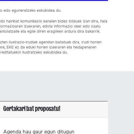
ko edo eguneratzeko eskubidea du.
edo hainbat komunikazio kanalen bidez bilduak izan dira, hala
nformazioaren izaeraren, edota informazio oker edo osatu
ntolatzaile eta egile diren eragileen ardura dira bakarrik.
ten ilustrazio-irudiak agendan baliatuak dira, irudi horien
 ere, EKE ez da eduki horien izaeraren eta hedapenaren
reditatuekin ilustratzeko eskubidea du.
Gertakari bat proposatu!
Agenda hau gaur egun ditugun