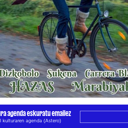
ura agenda eskuratu emailez
l kulturaren agenda (Astero)