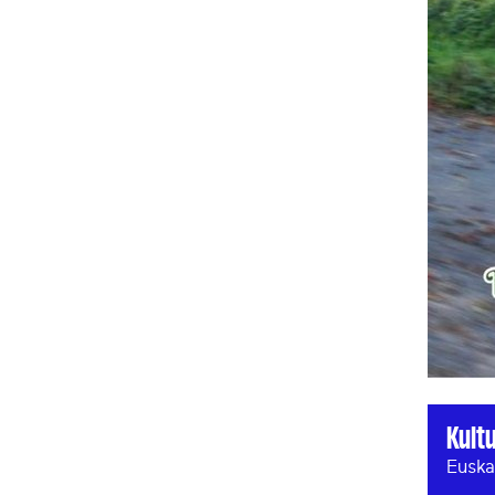
Kult
Euska