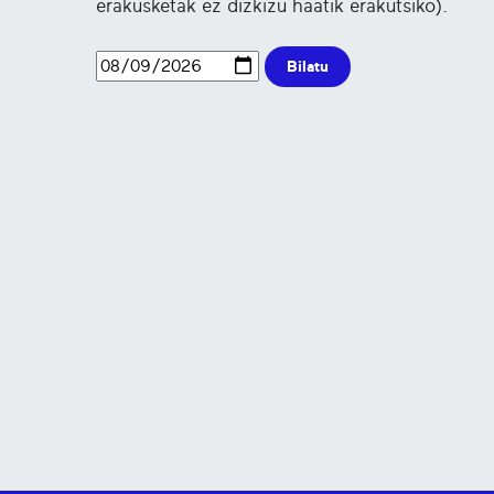
erakusketak ez dizkizu haatik erakutsiko).
Bilatu