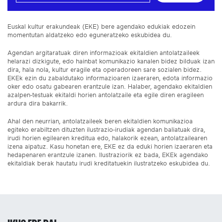
Euskal kultur erakundeak (EKE) bere agendako edukiak edozein
momentutan aldatzeko edo eguneratzeko eskubidea du.
Agendan argitaratuak diren informazioak ekitaldien antolatzaileek
helarazi dizkigute, edo hainbat komunikazio kanalen bidez bilduak izan
dira, hala nola, kultur eragile eta operadoreen sare sozialen bidez.
EKEk ezin du zabaldutako informazioaren izaeraren, edota informazio
oker edo osatu gabearen erantzule izan. Halaber, agendako ekitaldien
azalpen-testuak ekitaldi horien antolatzaile eta egile diren eragileen
ardura dira bakarrik.
Ahal den neurrian, antolatzaileek beren ekitaldien komunikazioa
egiteko erabiltzen dituzten ilustrazio-irudiak agendan baliatuak dira,
irudi horien egilearen kreditua edo, halakorik ezean, antolatzailearen
izena aipatuz. Kasu honetan ere, EKE ez da eduki horien izaeraren eta
hedapenaren erantzule izanen. Ilustraziorik ez bada, EKEk agendako
ekitaldiak berak hautatu irudi kreditatuekin ilustratzeko eskubidea du.