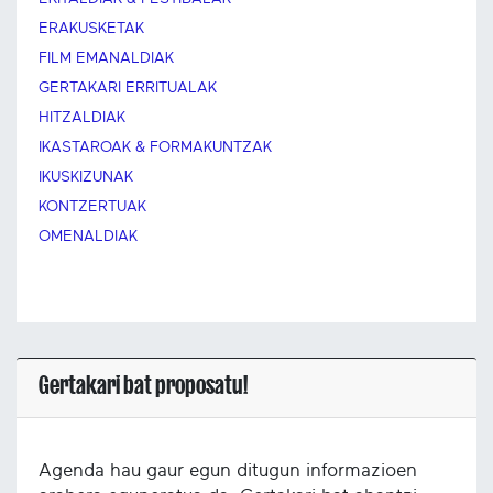
ERAKUSKETAK
FILM EMANALDIAK
GERTAKARI ERRITUALAK
HITZALDIAK
IKASTAROAK & FORMAKUNTZAK
IKUSKIZUNAK
KONTZERTUAK
OMENALDIAK
Gertakari bat proposatu!
Agenda hau gaur egun ditugun informazioen