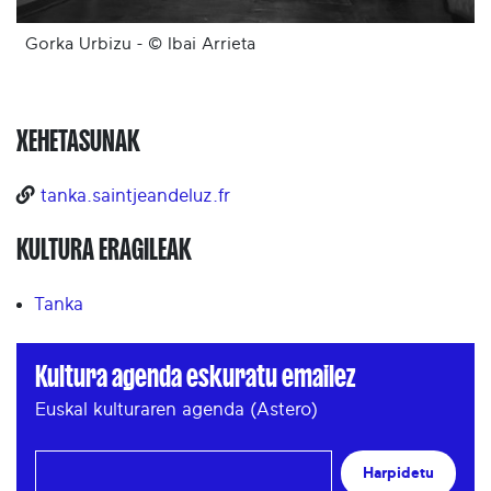
Gorka Urbizu - © Ibai Arrieta
XEHETASUNAK
tanka.saintjeandeluz.fr
KULTURA ERAGILEAK
Tanka
Kultura agenda eskuratu emailez
Euskal kulturaren agenda (Astero)
Harpidetu