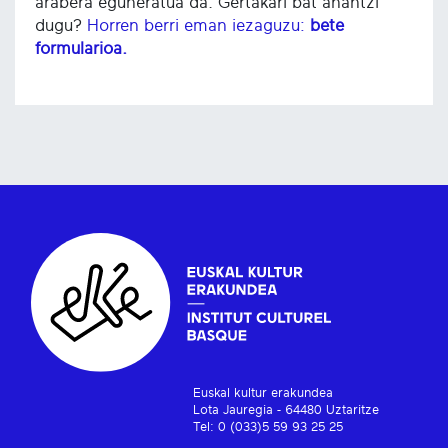
arabera eguneratua da. Gertakari bat ahantzi
dugu?
Horren berri eman iezaguzu:
bete
formularioa.
Euskal kultur erakundea
Lota Jauregia - 64480 Uztaritze
Tel: 0 (033)5 59 93 25 25