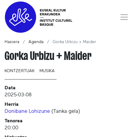
Hasiera
Agenda
Gorka Urbizu + Maider
Gorka Urbizu + Maider
KONTZERTUAK
MUSIKA
Data
2025-03-08
Herria
Donibane Lohizune
(
Tanka gela
)
Tenorea
20:00