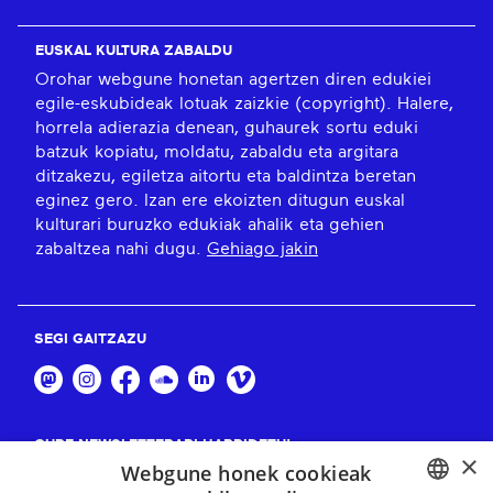
EUSKAL KULTURA ZABALDU
Orohar webgune honetan agertzen diren edukiei
egile-eskubideak lotuak zaizkie (copyright). Halere,
horrela adierazia denean, guhaurek sortu eduki
batzuk kopiatu, moldatu, zabaldu eta argitara
ditzakezu, egiletza aitortu eta baldintza beretan
eginez gero. Izan ere ekoizten ditugun euskal
kulturari buruzko edukiak ahalik eta gehien
zabaltzea nahi dugu.
Gehiago jakin
SEGI GAITZAZU
GURE NEWSLETTERARI HARPIDETU!
×
Webgune honek cookieak