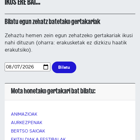
IKUS ERE BAI...
Bilatu egun zehatz batetako gertakariak
Zehaztu hemen zein egun zehatzeko gertakariak ikusi
nahi dituzun (oharra: erakusketak ez dizkizu haatik
erakutsiko).
Bilatu
Mota honetako gertakari bat bilatu:
ANIMAZIOAK
AURKEZPENAK
BERTSO SAIOAK
EKITALDIAK & FESTIBALAK