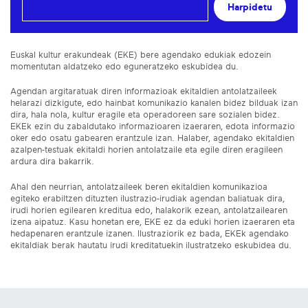
Harpidetu
Euskal kultur erakundeak (EKE) bere agendako edukiak edozein
momentutan aldatzeko edo eguneratzeko eskubidea du.
Agendan argitaratuak diren informazioak ekitaldien antolatzaileek
helarazi dizkigute, edo hainbat komunikazio kanalen bidez bilduak izan
dira, hala nola, kultur eragile eta operadoreen sare sozialen bidez.
EKEk ezin du zabaldutako informazioaren izaeraren, edota informazio
oker edo osatu gabearen erantzule izan. Halaber, agendako ekitaldien
azalpen-testuak ekitaldi horien antolatzaile eta egile diren eragileen
ardura dira bakarrik.
Ahal den neurrian, antolatzaileek beren ekitaldien komunikazioa
egiteko erabiltzen dituzten ilustrazio-irudiak agendan baliatuak dira,
irudi horien egilearen kreditua edo, halakorik ezean, antolatzailearen
izena aipatuz. Kasu honetan ere, EKE ez da eduki horien izaeraren eta
hedapenaren erantzule izanen. Ilustraziorik ez bada, EKEk agendako
ekitaldiak berak hautatu irudi kreditatuekin ilustratzeko eskubidea du.