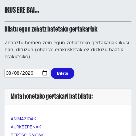
IKUS ERE BAI...
Bilatu egun zehatz batetako gertakariak
Zehaztu hemen zein egun zehatzeko gertakariak ikusi
nahi dituzun (oharra: erakusketak ez dizkizu haatik
erakutsiko).
Bilatu
Mota honetako gertakari bat bilatu:
ANIMAZIOAK
AURKEZPENAK
BERTSO SAIOAK