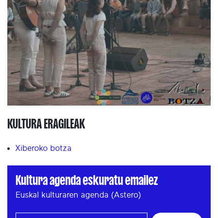
KULTURA ERAGILEAK
Xiberoko botza
Kultura agenda eskuratu emailez
Euskal kulturaren agenda (Astero)