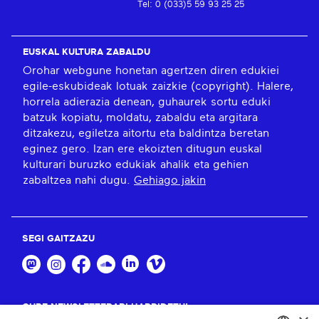
Tel: 0 (033)5 59 93 25 25
EUSKAL KULTURA ZABALDU
Orohar webgune honetan agertzen diren edukiei
egile-eskubideak lotuak zaizkie (copyright). Halere,
horrela adierazia denean, guhaurek sortu eduki
batzuk kopiatu, moldatu, zabaldu eta argitara
ditzakezu, egiletza aitortu eta baldintza beretan
eginez gero. Izan ere ekoizten ditugun euskal
kulturari buruzko edukiak ahalik eta gehien
zabaltzea nahi dugu.
Gehiago jakin
SEGI GAITZAZU
GURE NEWSLETTERARI HARPIDETU!