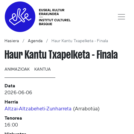
Hasiera
Agenda
Haur Kantu Txapelketa - Finala
Haur Kantu Txapelketa - Finala
ANIMAZIOAK
KANTUA
Data
2026-06-06
Herria
Altzai-Altzabeheti-Zunharreta
(
Arrabotüa
)
Tenorea
16:00