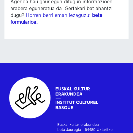
Agenda hau gaur egun ditugun informazioen
arabera eguneratua da. Gertakari bat ahantzi
dugu?
Horren berri eman iezaguzu:
bete
formularioa.
Euskal kultur erakundea
Lota Jauregia - 64480 Uztaritze