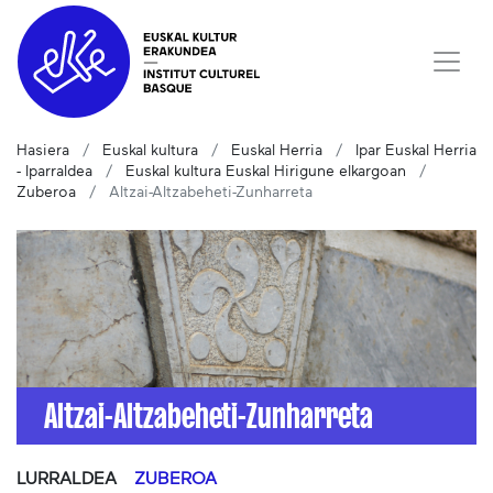
Hasiera
Euskal kultura
Euskal Herria
Ipar Euskal Herria
- Iparraldea
Euskal kultura Euskal Hirigune elkargoan
Zuberoa
Altzai-Altzabeheti-Zunharreta
Altzai-Altzabeheti-Zunharreta
LURRALDEA
ZUBEROA