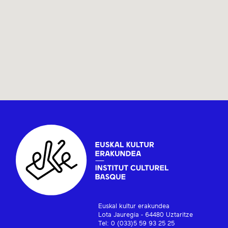
Euskal kultur erakundea
Lota Jauregia - 64480 Uztaritze
Tel: 0 (033)5 59 93 25 25