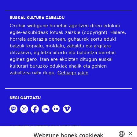
EUSKAL KULTURA ZABALDU
Orohar webgune honetan agertzen diren edukiei
egile-eskubideak lotuak zaizkie (copyright). Halere,
horrela adierazia denean, guhaurek sortu eduki
batzuk kopiatu, moldatu, zabaldu eta argitara
ditzakezu, egiletza aitortu eta baldintza beretan
eginez gero. Izan ere ekoizten ditugun euskal
kulturari buruzko edukiak ahalik eta gehien
zabaltzea nahi dugu.
Gehiago jakin
SEGI GAITZAZU
GURE NEWSLETTERARI HARPIDETU!
×
Webgune honek cookieak