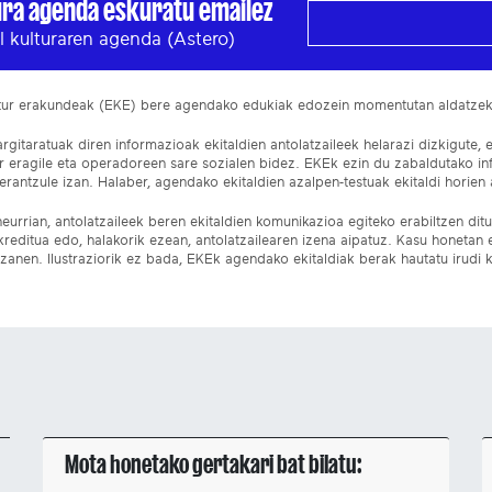
ura agenda eskuratu emailez
l kulturaren agenda (Astero)
ltur erakundeak (EKE) bere agendako edukiak edozein momentutan aldatze
gitaratuak diren informazioak ekitaldien antolatzaileek helarazi dizkigute, 
ur eragile eta operadoreen sare sozialen bidez. EKEk ezin du zabaldutako i
rantzule izan. Halaber, agendako ekitaldien azalpen-testuak ekitaldi horien a
eurrian, antolatzaileek beren ekitaldien komunikazioa egiteko erabiltzen dituz
kreditua edo, halakorik ezean, antolatzailearen izena aipatuz. Kasu honetan
izanen. Ilustraziorik ez bada, EKEk agendako ekitaldiak berak hautatu irudi k
Mota honetako gertakari bat bilatu: