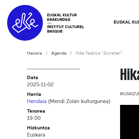
EUSKAL KU
Hasiera
Agenda
Hika Teatroa "Zorretan"
Hik
Data
2025-11-02
Herria
IKUSKIZ
Hendaia
(
Mendi Zolan kulturgunea
)
Tenorea
19:00
Hizkuntza
Euskara