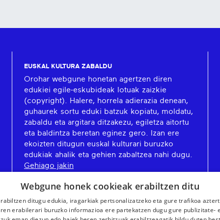
EUSKAL KULTURA ZABALDU
Orohar webgune honetan agertzen diren
edukiei egile-eskubideak lotuak zaizkie
(copyright). Halere, horrela adierazia denean,
guhaurek sortu eduki batzuk kopiatu, moldatu,
zabaldu eta argitara ditzakezu, egiletza aitortu
eta baldintza beretan eginez gero. Izan ere
ekoizten ditugun euskal kulturari buruzko
edukiak ahalik eta gehien zabaltzea nahi dugu.
Gehiago jakin
Webgune honek cookieak erabiltzen ditu
rabiltzen ditugu edukia, iragarkiak pertsonalizatzeko eta gure trafikoa azter
en erabilerari buruzko informazioa ere partekatzen dugu gure publizitate- et
 zuk eman diezun edo haiek beren zerbitzuak erabiltzeagatik bildu duten bes