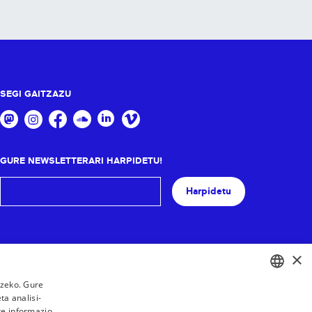
SEGI GAITZAZU
GURE NEWSLETTERARI HARPIDETU!
Harpidetu
×
tzeko. Gure
a analisi-
BASQUE
te informazio