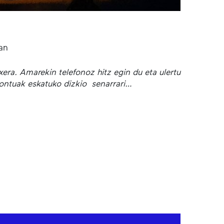
ran
txera. Amarekin telefonoz hitz egin du eta ulertu
 kontuak eskatuko dizkio senarrari…