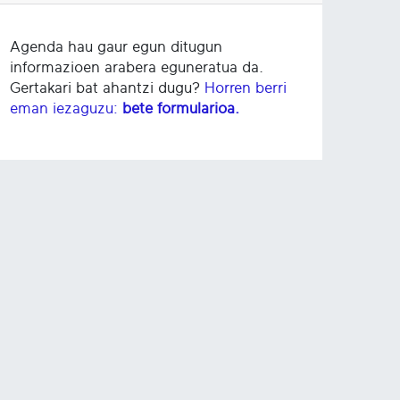
Agenda hau gaur egun ditugun
informazioen arabera eguneratua da.
Gertakari bat ahantzi dugu?
Horren berri
eman iezaguzu:
bete formularioa.