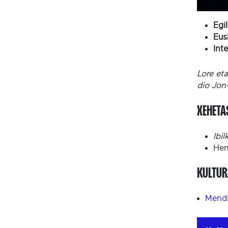
Egi
Eus
Int
Lore eta
dio Jon
XEHET
Ibil
Hen
KULTUR
Mendi