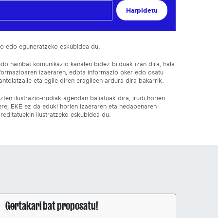
Harpidetu
ko edo eguneratzeko eskubidea du.
edo hainbat komunikazio kanalen bidez bilduak izan dira, hala
nformazioaren izaeraren, edota informazio oker edo osatu
ntolatzaile eta egile diren eragileen ardura dira bakarrik.
ten ilustrazio-irudiak agendan baliatuak dira, irudi horien
 ere, EKE ez da eduki horien izaeraren eta hedapenaren
reditatuekin ilustratzeko eskubidea du.
Gertakari bat proposatu!