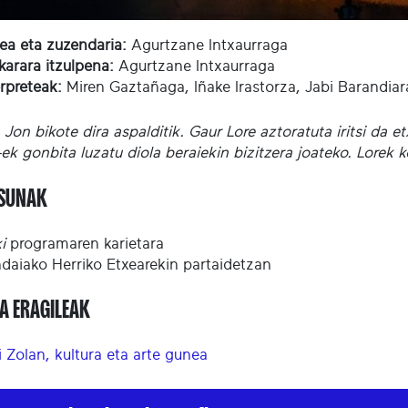
lea eta zuzendaria:
Agurtzane Intxaurraga
karara itzulpena:
Agurtzane Intxaurraga
erpreteak:
Miren Gaztañaga, Iñake Irastorza, Jabi Barandia
 Jon bikote dira aspalditik. Gaur Lore aztoratuta iritsi da e
-ek gonbita luzatu diola beraiekin bizitzera joateko. Lorek
ASUNAK
ki
programaren karietara
daiako Herriko Etxearekin partaidetzan
A ERAGILEAK
 Zolan, kultura eta arte gunea