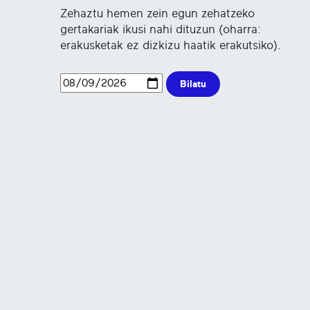
Zehaztu hemen zein egun zehatzeko
gertakariak ikusi nahi dituzun (oharra:
erakusketak ez dizkizu haatik erakutsiko).
Bilatu