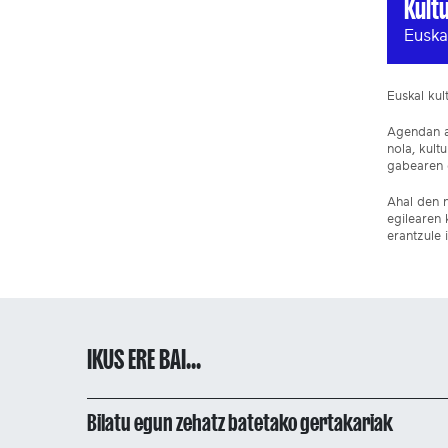
Kult
Euska
Euskal ku
Agendan ar
nola, kult
gabearen e
Ahal den n
egilearen 
erantzule 
IKUS ERE BAI...
Bilatu egun zehatz batetako gertakariak