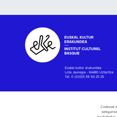
Euskal kultur erakundea
Lota Jauregia - 64480 Uztaritze
Tel: 0 (033)5 59 93 25 25
Cookieak e
webgunear
bazkideekin,