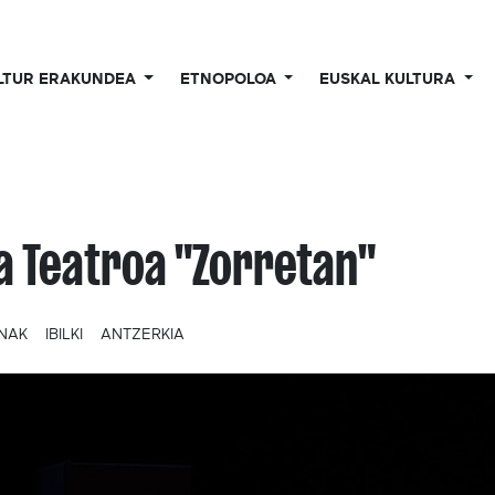
LTUR ERAKUNDEA
ETNOPOLOA
EUSKAL KULTURA
a Teatroa "Zorretan"
UNAK
IBILKI
ANTZERKIA