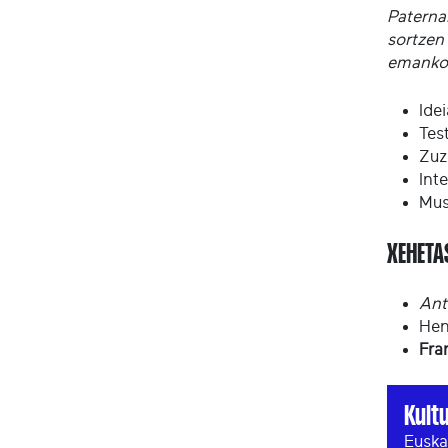
Paternal
sortzen 
emankort
Ide
Tes
Zuz
Int
Mus
XEHET
Ant
Hen
Fra
Kult
Euska