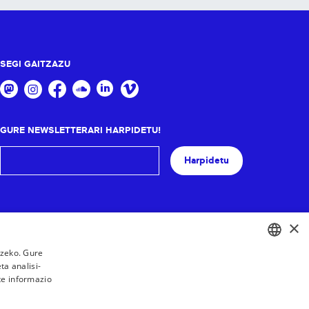
SEGI GAITZAZU
GURE NEWSLETTERARI HARPIDETU!
Harpidetu
×
tzeko. Gure
a analisi-
BASQUE
te informazio
FRENCH