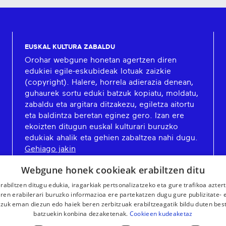
EUSKAL KULTURA ZABALDU
Orohar webgune honetan agertzen diren
edukiei egile-eskubideak lotuak zaizkie
(copyright). Halere, horrela adierazia denean,
guhaurek sortu eduki batzuk kopiatu, moldatu,
zabaldu eta argitara ditzakezu, egiletza aitortu
eta baldintza beretan eginez gero. Izan ere
ekoizten ditugun euskal kulturari buruzko
edukiak ahalik eta gehien zabaltzea nahi dugu.
Gehiago jakin
Webgune honek cookieak erabiltzen ditu
rabiltzen ditugu edukia, iragarkiak pertsonalizatzeko eta gure trafikoa azter
en erabilerari buruzko informazioa ere partekatzen dugu gure publizitate- et
 zuk eman diezun edo haiek beren zerbitzuak erabiltzeagatik bildu duten bes
batzuekin konbina dezaketenak.
Cookieen kudeaketaz