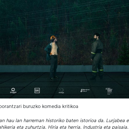
orantzari buruzko komedia kritikoa
n hau lan harreman historiko baten istorioa da. Lurjabea et
ikeria eta zuhurtzia. Hiria eta herria. Industria eta paisai