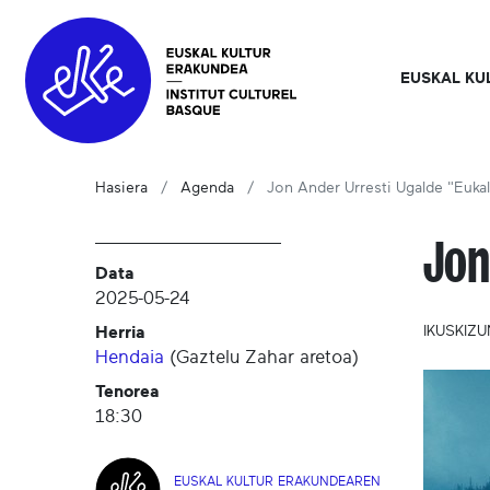
EUSKAL KU
Hasiera
Agenda
Jon Ander Urresti Ugalde "Euka
Jon
Data
2025-05-24
Herria
IKUSKIZ
Hendaia
(
Gaztelu Zahar aretoa
)
Tenorea
18:30
EUSKAL KULTUR ERAKUNDEAREN