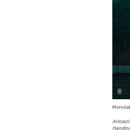
Monolab
Antzezla
Handinah