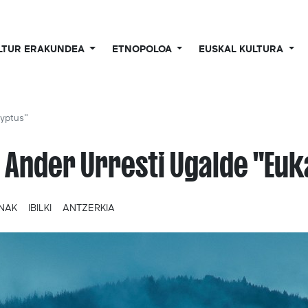
LTUR ERAKUNDEA
ETNOPOLOA
EUSKAL KULTURA
lyptus"
 Ander Urresti Ugalde "Euk
UNAK
IBILKI
ANTZERKIA