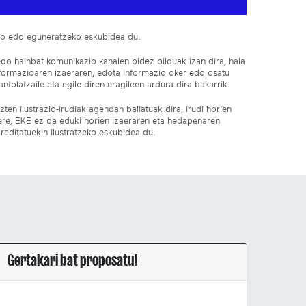
ko edo eguneratzeko eskubidea du.
edo hainbat komunikazio kanalen bidez bilduak izan dira, hala
nformazioaren izaeraren, edota informazio oker edo osatu
ntolatzaile eta egile diren eragileen ardura dira bakarrik.
ten ilustrazio-irudiak agendan baliatuak dira, irudi horien
 ere, EKE ez da eduki horien izaeraren eta hedapenaren
reditatuekin ilustratzeko eskubidea du.
Gertakari bat proposatu!