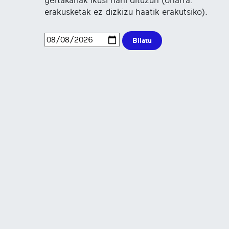
gertakariak ikusi nahi dituzun (oharra:
erakusketak ez dizkizu haatik erakutsiko).
Bilatu