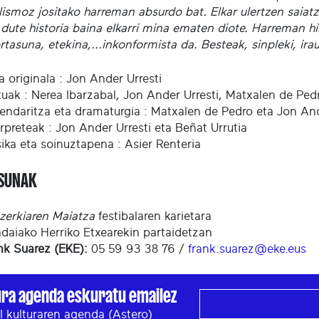
ismoz jositako harreman absurdo bat. Elkar ulertzen saiatze
dute historia baina elkarri mina ematen diote. Harreman his
asuna, etekina,...inkonformista da. Besteak, sinpleki, irau
ia originala : Jon Ander Urresti
tuak : Nerea Ibarzabal, Jon Ander Urresti, Matxalen de Ped
endaritza eta dramaturgia : Matxalen de Pedro eta Jon And
erpreteak : Jon Ander Urresti eta Beñat Urrutia
ika eta soinuztapena : Asier Renteria
ASUNAK
zerkiaren Maiatza
festibalaren karietara
daiako Herriko Etxearekin partaidetzan
nk Suarez (EKE):
05 59 93 38 76 /
frank.suarez@eke.eus
ura agenda eskuratu emailez
l kulturaren agenda (Astero)