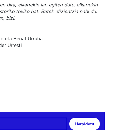
n dira, elkarrekin lan egiten dute, elkarrekin
toriko toxiko bat. Batek efizientzia nahi du,
n, bizi.
ro eta Beñat Urrutia
er Urresti
Harpidetu