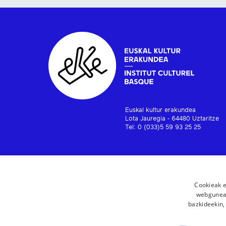
Euskal kultur erakundea
Lota Jauregia - 64480 Uztaritze
Tel: 0 (033)5 59 93 25 25
Cookieak e
webgunear
bazkideekin,