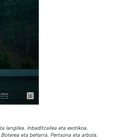
a langilea. Inbaditzailea eta exotikoa.
a. Boterea eta beharra. Pertsona eta arbola.