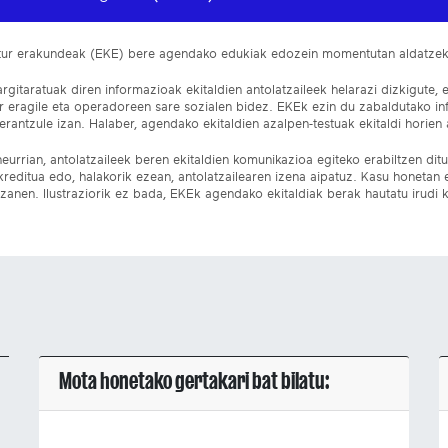
ltur erakundeak (EKE) bere agendako edukiak edozein momentutan aldatze
gitaratuak diren informazioak ekitaldien antolatzaileek helarazi dizkigute, 
ur eragile eta operadoreen sare sozialen bidez. EKEk ezin du zabaldutako i
rantzule izan. Halaber, agendako ekitaldien azalpen-testuak ekitaldi horien a
eurrian, antolatzaileek beren ekitaldien komunikazioa egiteko erabiltzen dituz
kreditua edo, halakorik ezean, antolatzailearen izena aipatuz. Kasu honetan
izanen. Ilustraziorik ez bada, EKEk agendako ekitaldiak berak hautatu irudi k
Mota honetako gertakari bat bilatu: