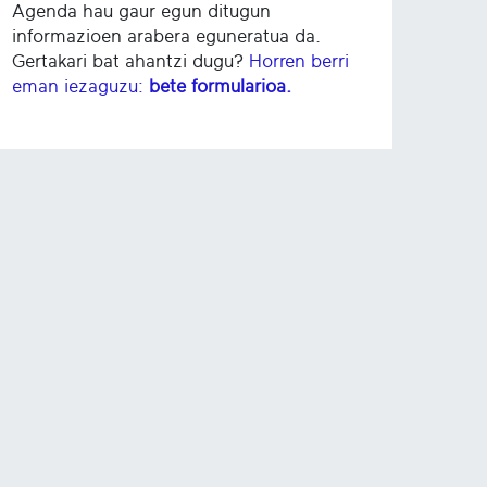
Agenda hau gaur egun ditugun
informazioen arabera eguneratua da.
Gertakari bat ahantzi dugu?
Horren berri
eman iezaguzu:
bete formularioa.