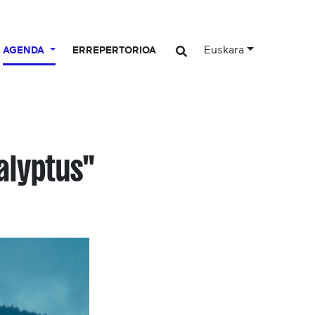
Euskara
AGENDA
ERREPERTORIOA
alyptus"