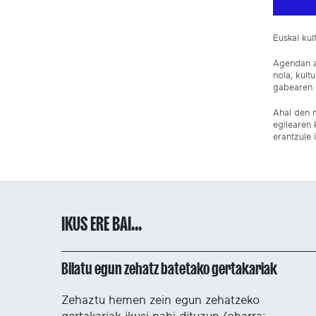
Euskal ku
Agendan ar
nola, kult
gabearen e
Ahal den n
egilearen 
erantzule 
IKUS ERE BAI...
Bilatu egun zehatz batetako gertakariak
Zehaztu hemen zein egun zehatzeko