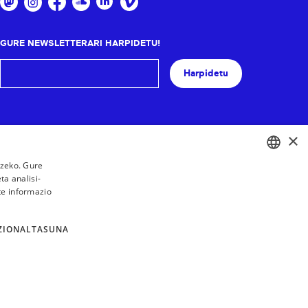
GURE NEWSLETTERARI HARPIDETU!
Harpidetu
×
tzeko. Gure
a analisi-
BASQUE
te informazio
FRENCH
SPANISH
ZIONALTASUNA
ENGLISH