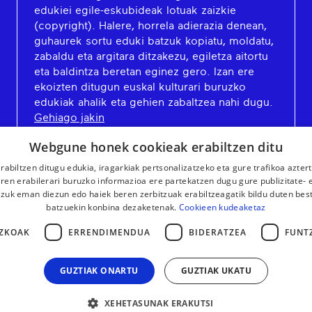
edukiei egile-eskubideak lotuak zaizkie
(copyright). Halere, horrela adierazia denean,
guhaurek sortu eduki batzuk kopiatu, moldatu,
zabaldu eta argitara ditzakezu, egiletza aitortu
eta baldintza beretan eginez gero. Izan ere
ekoizten ditugun euskal kulturari buruzko
edukiak ahalik eta gehien zabaltzea nahi dugu.
Gehiago jakin
Webgune honek cookieak erabiltzen ditu
rabiltzen ditugu edukia, iragarkiak pertsonalizatzeko eta gure trafikoa azter
en erabilerari buruzko informazioa ere partekatzen dugu gure publizitate- et
 zuk eman diezun edo haiek beren zerbitzuak erabiltzeagatik bildu duten bes
batzuekin konbina dezaketenak.
Cookieen kudeaketaz
ZKOAK
ERRENDIMENDUA
BIDERATZEA
FUNT
GUZTIAK ONARTU
GUZTIAK UKATU
XEHETASUNAK ERAKUTSI
LEGE OHARRA
KONTAKTUA