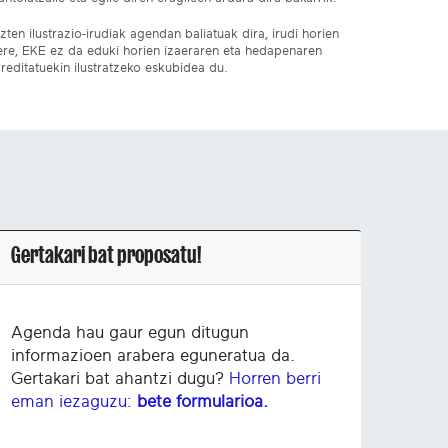
ten ilustrazio-irudiak agendan baliatuak dira, irudi horien
 ere, EKE ez da eduki horien izaeraren eta hedapenaren
reditatuekin ilustratzeko eskubidea du.
Gertakari bat proposatu!
Agenda hau gaur egun ditugun
informazioen arabera eguneratua da.
Gertakari bat ahantzi dugu?
Horren berri
eman iezaguzu:
bete formularioa.