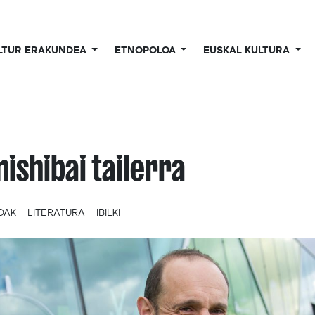
LTUR ERAKUNDEA
ETNOPOLOA
EUSKAL KULTURA
ishibai tailerra
OAK
LITERATURA
IBILKI