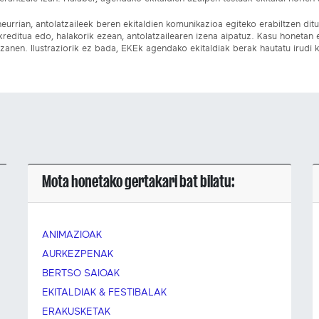
eurrian, antolatzaileek beren ekitaldien komunikazioa egiteko erabiltzen dituz
kreditua edo, halakorik ezean, antolatzailearen izena aipatuz. Kasu honetan
izanen. Ilustraziorik ez bada, EKEk agendako ekitaldiak berak hautatu irudi k
Mota honetako gertakari bat bilatu:
ANIMAZIOAK
AURKEZPENAK
BERTSO SAIOAK
EKITALDIAK & FESTIBALAK
ERAKUSKETAK