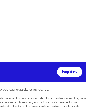
Harpidetu
ko edo eguneratzeko eskubidea du.
edo hainbat komunikazio kanalen bidez bilduak izan dira, hala
nformazioaren izaeraren, edota informazio oker edo osatu
ntolatzaile eta egile diren eragileen ardura dira bakarrik.