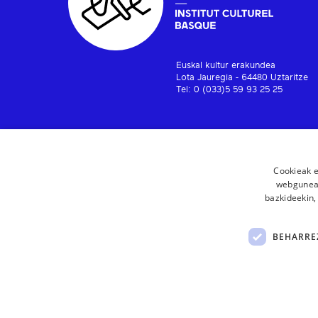
Euskal kultur erakundea
Lota Jauregia - 64480 Uztaritze
Tel: 0 (033)5 59 93 25 25
Cookieak e
webgunear
bazkideekin,
BEHARRE