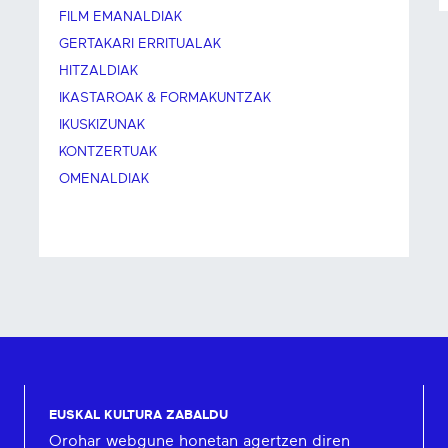
FILM EMANALDIAK
GERTAKARI ERRITUALAK
HITZALDIAK
IKASTAROAK & FORMAKUNTZAK
IKUSKIZUNAK
KONTZERTUAK
OMENALDIAK
EUSKAL KULTURA ZABALDU
Orohar webgune honetan agertzen diren