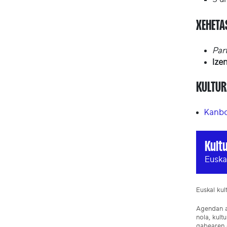
XEHET
Part
Ize
KULTUR
Kanbo
Kult
Euska
Euskal ku
Agendan ar
nola, kult
gabearen e