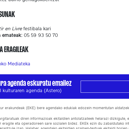
ASUNAK
ir en Livre
festibala kari
n emateak:
05 59 93 50 70
A ERAGILEAK
ko Mediateka
ura agenda eskuratu emailez
l kulturaren agenda (Astero)
ltur erakundeak (EKE) bere agendako edukiak edozein momentutan aldatze
gitaratuak diren informazioak ekitaldien antolatzaileek helarazi dizkigute, 
ur eragile eta operadoreen sare sozialen bidez. EKEk ezin du zabaldutako i
rantzule izan. Halaber, agendako ekitaldien azalpen-testuak ekitaldi horien a