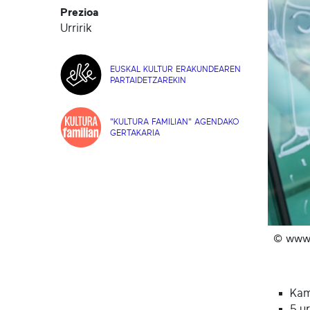
Prezioa
Urririk
EUSKAL KULTUR ERAKUNDEAREN
PARTAIDETZAREKIN
"KULTURA FAMILIAN" AGENDAKO
GERTAKARIA
© www.
Kam
5 u