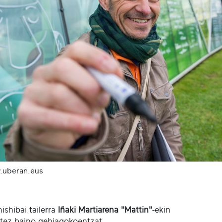
uberan.eus
ishibai tailerra
Iñaki Martiarena "Mattin"
-ekin
rtez baino gehiagokoentzat