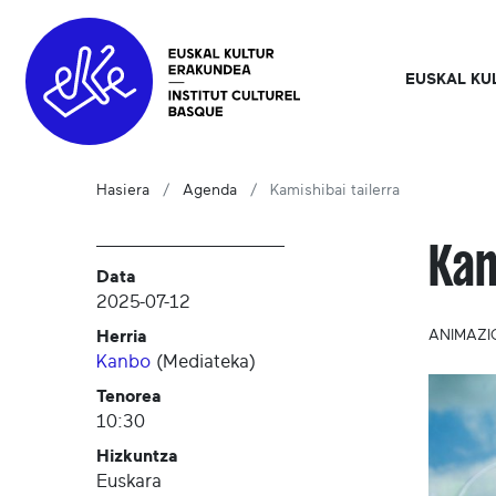
EUSKAL KU
Hasiera
Agenda
Kamishibai tailerra
Kam
Data
2025-07-12
Herria
ANIMAZI
Kanbo
(
Mediateka
)
Tenorea
10:30
Hizkuntza
Euskara