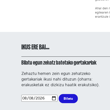
Ahal den n
egilearen 
erantzule 
IKUS ERE BAI...
Bilatu egun zehatz batetako gertakariak
Zehaztu hemen zein egun zehatzeko
gertakariak ikusi nahi dituzun (oharra:
erakusketak ez dizkizu haatik erakutsiko).
Bilatu