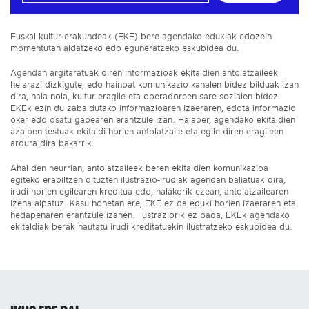
Euskal kultur erakundeak (EKE) bere agendako edukiak edozein
momentutan aldatzeko edo eguneratzeko eskubidea du.
Agendan argitaratuak diren informazioak ekitaldien antolatzaileek
helarazi dizkigute, edo hainbat komunikazio kanalen bidez bilduak izan
dira, hala nola, kultur eragile eta operadoreen sare sozialen bidez.
EKEk ezin du zabaldutako informazioaren izaeraren, edota informazio
oker edo osatu gabearen erantzule izan. Halaber, agendako ekitaldien
azalpen-testuak ekitaldi horien antolatzaile eta egile diren eragileen
ardura dira bakarrik.
Ahal den neurrian, antolatzaileek beren ekitaldien komunikazioa
egiteko erabiltzen dituzten ilustrazio-irudiak agendan baliatuak dira,
irudi horien egilearen kreditua edo, halakorik ezean, antolatzailearen
izena aipatuz. Kasu honetan ere, EKE ez da eduki horien izaeraren eta
hedapenaren erantzule izanen. Ilustraziorik ez bada, EKEk agendako
ekitaldiak berak hautatu irudi kreditatuekin ilustratzeko eskubidea du.