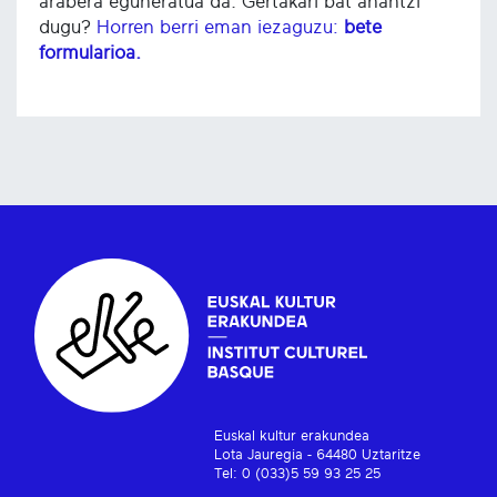
arabera eguneratua da. Gertakari bat ahantzi
dugu?
Horren berri eman iezaguzu:
bete
formularioa.
Euskal kultur erakundea
Lota Jauregia - 64480 Uztaritze
Tel: 0 (033)5 59 93 25 25