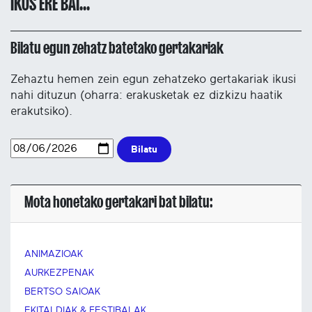
IKUS ERE BAI...
Bilatu egun zehatz batetako gertakariak
Zehaztu hemen zein egun zehatzeko gertakariak ikusi
nahi dituzun (oharra: erakusketak ez dizkizu haatik
erakutsiko).
Bilatu
Mota honetako gertakari bat bilatu:
ANIMAZIOAK
AURKEZPENAK
BERTSO SAIOAK
EKITALDIAK & FESTIBALAK