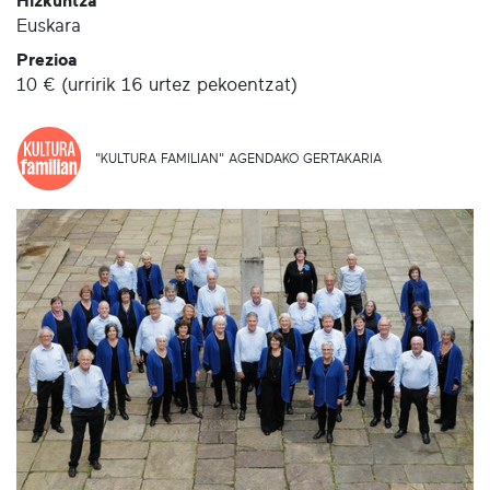
Hizkuntza
Euskara
Prezioa
10 € (urririk 16 urtez pekoentzat)
"KULTURA FAMILIAN" AGENDAKO GERTAKARIA