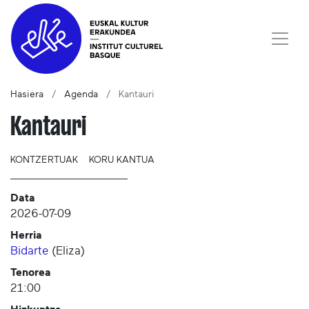
Hasiera
Agenda
Kantauri
Kantauri
KONTZERTUAK
KORU KANTUA
Data
2026-07-09
Herria
Bidarte
(
Eliza
)
Tenorea
21:00