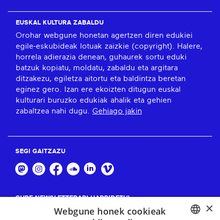
EUSKAL KULTURA ZABALDU
Orohar webgune honetan agertzen diren edukiei
egile-eskubideak lotuak zaizkie (copyright). Halere,
horrela adierazia denean, guhaurek sortu eduki
batzuk kopiatu, moldatu, zabaldu eta argitara
ditzakezu, egiletza aitortu eta baldintza beretan
eginez gero. Izan ere ekoizten ditugun euskal
kulturari buruzko edukiak ahalik eta gehien
zabaltzea nahi dugu.
Gehiago jakin
SEGI GAITZAZU
GURE NEWSLETTERARI HARPIDETU!
×
Webgune honek cookieak
Harpidetu