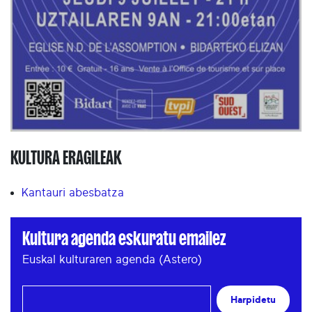
KULTURA ERAGILEAK
Kantauri abesbatza
Kultura agenda eskuratu emailez
Euskal kulturaren agenda (Astero)
Harpidetu