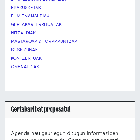
ERAKUSKETAK
FILM EMANALDIAK
GERTAKARI ERRITUALAK
HITZALDIAK
IKASTAROAK & FORMAKUNTZAK
IKUSKIZUNAK
KONTZERTUAK
OMENALDIAK
Gertakari bat proposatu!
Agenda hau gaur egun ditugun informazioen