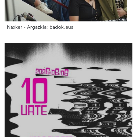
Naxker - Argazkia: badok.eus