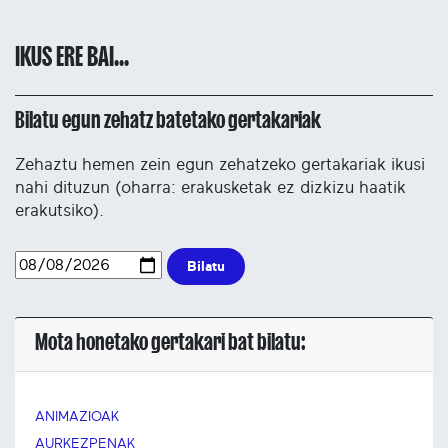
IKUS ERE BAI...
Bilatu egun zehatz batetako gertakariak
Zehaztu hemen zein egun zehatzeko gertakariak ikusi
nahi dituzun (oharra: erakusketak ez dizkizu haatik
erakutsiko).
Bilatu
Mota honetako gertakari bat bilatu:
ANIMAZIOAK
AURKEZPENAK