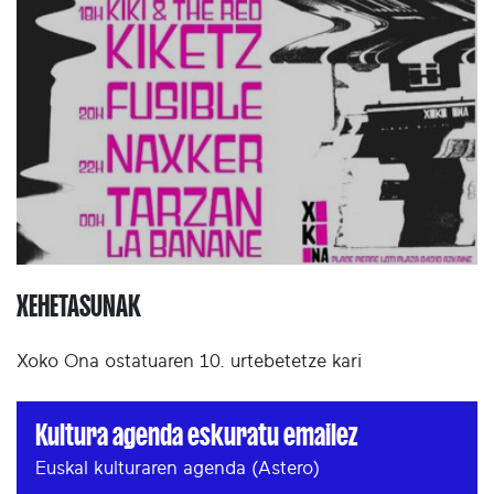
XEHETASUNAK
Xoko Ona ostatuaren 10. urtebetetze kari
Kultura agenda eskuratu emailez
Euskal kulturaren agenda (Astero)