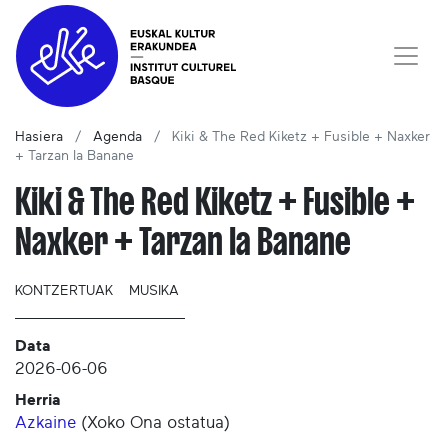
Hasiera
Agenda
Kiki & The Red Kiketz + Fusible + Naxker
+ Tarzan la Banane
Kiki & The Red Kiketz + Fusible +
Naxker + Tarzan la Banane
KONTZERTUAK
MUSIKA
Data
2026-06-06
Herria
Azkaine
(
Xoko Ona ostatua
)