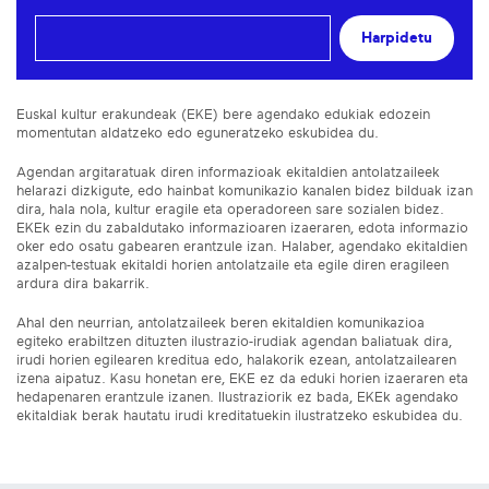
Harpidetu
Euskal kultur erakundeak (EKE) bere agendako edukiak edozein
momentutan aldatzeko edo eguneratzeko eskubidea du.
Agendan argitaratuak diren informazioak ekitaldien antolatzaileek
helarazi dizkigute, edo hainbat komunikazio kanalen bidez bilduak izan
dira, hala nola, kultur eragile eta operadoreen sare sozialen bidez.
EKEk ezin du zabaldutako informazioaren izaeraren, edota informazio
oker edo osatu gabearen erantzule izan. Halaber, agendako ekitaldien
azalpen-testuak ekitaldi horien antolatzaile eta egile diren eragileen
ardura dira bakarrik.
Ahal den neurrian, antolatzaileek beren ekitaldien komunikazioa
egiteko erabiltzen dituzten ilustrazio-irudiak agendan baliatuak dira,
irudi horien egilearen kreditua edo, halakorik ezean, antolatzailearen
izena aipatuz. Kasu honetan ere, EKE ez da eduki horien izaeraren eta
hedapenaren erantzule izanen. Ilustraziorik ez bada, EKEk agendako
ekitaldiak berak hautatu irudi kreditatuekin ilustratzeko eskubidea du.