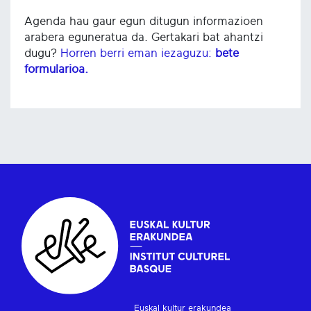
Agenda hau gaur egun ditugun informazioen
arabera eguneratua da. Gertakari bat ahantzi
dugu?
Horren berri eman iezaguzu:
bete
formularioa.
Euskal kultur erakundea