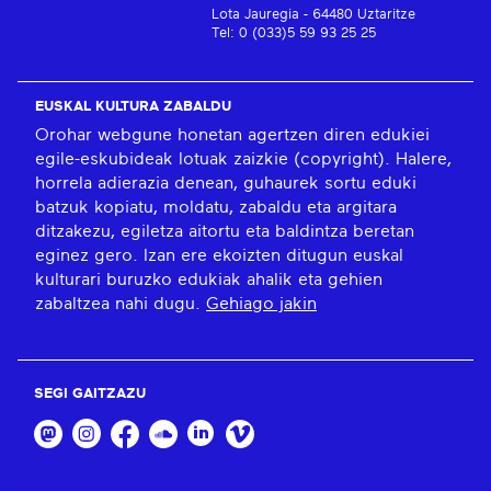
Lota Jauregia - 64480 Uztaritze
Tel: 0 (033)5 59 93 25 25
EUSKAL KULTURA ZABALDU
Orohar webgune honetan agertzen diren edukiei
egile-eskubideak lotuak zaizkie (copyright). Halere,
horrela adierazia denean, guhaurek sortu eduki
batzuk kopiatu, moldatu, zabaldu eta argitara
ditzakezu, egiletza aitortu eta baldintza beretan
eginez gero. Izan ere ekoizten ditugun euskal
kulturari buruzko edukiak ahalik eta gehien
zabaltzea nahi dugu.
Gehiago jakin
SEGI GAITZAZU