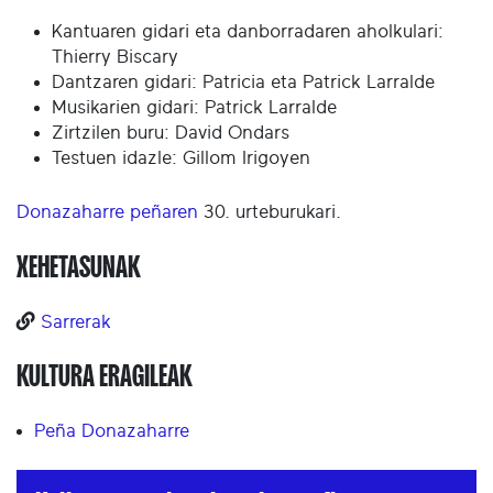
Kantuaren gidari eta danborradaren aholkulari:
Thierry Biscary
Dantzaren gidari: Patricia eta Patrick Larralde
Musikarien gidari: Patrick Larralde
Zirtzilen buru: David Ondars
Testuen idazle: Gillom Irigoyen
Donazaharre peñaren
30. urteburukari.
XEHETASUNAK
Sarrerak
KULTURA ERAGILEAK
Peña Donazaharre