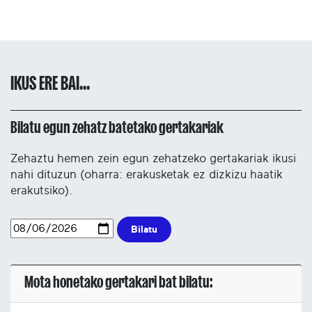
IKUS ERE BAI...
Bilatu egun zehatz batetako gertakariak
Zehaztu hemen zein egun zehatzeko gertakariak ikusi
nahi dituzun (oharra: erakusketak ez dizkizu haatik
erakutsiko).
Bilatu
Mota honetako gertakari bat bilatu: