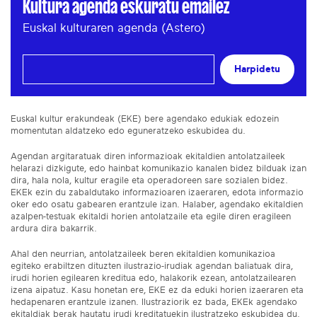
Kultura agenda eskuratu emailez
Euskal kulturaren agenda (Astero)
Harpidetu
Euskal kultur erakundeak (EKE) bere agendako edukiak edozein
momentutan aldatzeko edo eguneratzeko eskubidea du.
Agendan argitaratuak diren informazioak ekitaldien antolatzaileek
helarazi dizkigute, edo hainbat komunikazio kanalen bidez bilduak izan
dira, hala nola, kultur eragile eta operadoreen sare sozialen bidez.
EKEk ezin du zabaldutako informazioaren izaeraren, edota informazio
oker edo osatu gabearen erantzule izan. Halaber, agendako ekitaldien
azalpen-testuak ekitaldi horien antolatzaile eta egile diren eragileen
ardura dira bakarrik.
Ahal den neurrian, antolatzaileek beren ekitaldien komunikazioa
egiteko erabiltzen dituzten ilustrazio-irudiak agendan baliatuak dira,
irudi horien egilearen kreditua edo, halakorik ezean, antolatzailearen
izena aipatuz. Kasu honetan ere, EKE ez da eduki horien izaeraren eta
hedapenaren erantzule izanen. Ilustraziorik ez bada, EKEk agendako
ekitaldiak berak hautatu irudi kreditatuekin ilustratzeko eskubidea du.