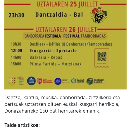
Dantza, kantua, musika, danborrada, zirtzilkeria eta
bertsuak uztartzen dituen euskal ikusgarri herrikoia,
Donazaharreko 150 bat herritarrek emanik.
Talde artistikoa: