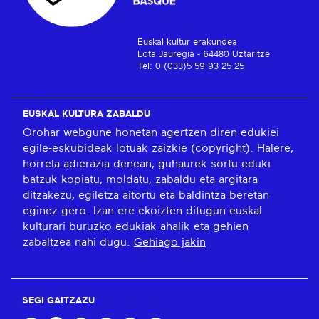
Euskal kultur erakundea
Lota Jauregia - 64480 Uztaritze
Tel: 0 (033)5 59 93 25 25
EUSKAL KULTURA ZABALDU
Orohar webgune honetan agertzen diren edukiei
egile-eskubideak lotuak zaizkie (copyright). Halere,
horrela adierazia denean, guhaurek sortu eduki
batzuk kopiatu, moldatu, zabaldu eta argitara
ditzakezu, egiletza aitortu eta baldintza beretan
eginez gero. Izan ere ekoizten ditugun euskal
kulturari buruzko edukiak ahalik eta gehien
zabaltzea nahi dugu.
Gehiago jakin
SEGI GAITZAZU