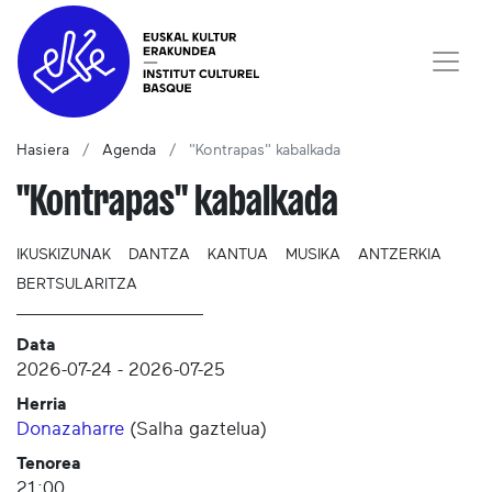
Hasiera
Agenda
"Kontrapas" kabalkada
"Kontrapas" kabalkada
IKUSKIZUNAK
DANTZA
KANTUA
MUSIKA
ANTZERKIA
BERTSULARITZA
Data
2026-07-24
-
2026-07-25
Herria
Donazaharre
(
Salha gaztelua
)
Tenorea
21:00