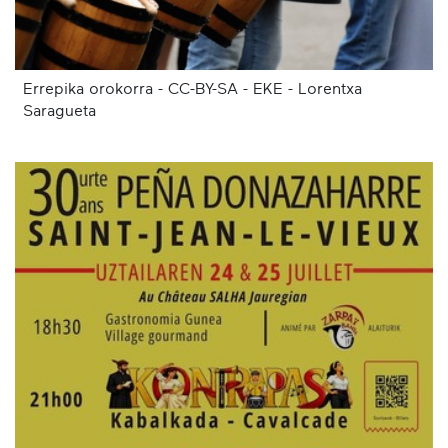
Errepika orokorra - CC-BY-SA - EKE - Lorentxa
Saragueta