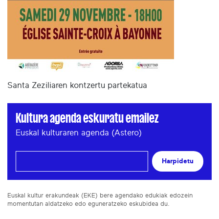
Santa Zeziliaren kontzertu partekatua
Kultura agenda eskuratu emailez
Euskal kulturaren agenda (Astero)
Harpidetu
Euskal kultur erakundeak (EKE) bere agendako edukiak edozein
momentutan aldatzeko edo eguneratzeko eskubidea du.