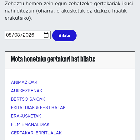
Zehaztu hemen zein egun zehatzeko gertakariak ikusi
nahi dituzun (oharra: erakusketak ez dizkizu haatik
erakutsiko).
Bilatu
Mota honetako gertakari bat bilatu:
ANIMAZIOAK
AURKEZPENAK
BERTSO SAIOAK
EKITALDIAK & FESTIBALAK
ERAKUSKETAK
FILM EMANALDIAK
GERTAKARI ERRITUALAK