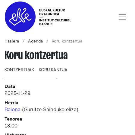
Hasiera
Agenda
Koru kontzertua
Koru kontzertua
KONTZERTUAK
KORU KANTUA
Data
2025-11-29
Herria
Baiona
(
Gurutze-Sainduko eliza
)
Tenorea
18:00