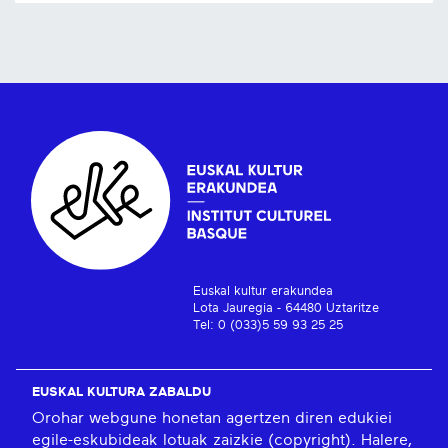
Euskal kultur erakundea
Lota Jauregia - 64480 Uztaritze
Tel: 0 (033)5 59 93 25 25
EUSKAL KULTURA ZABALDU
Orohar webgune honetan agertzen diren edukiei
egile-eskubideak lotuak zaizkie (copyright). Halere,