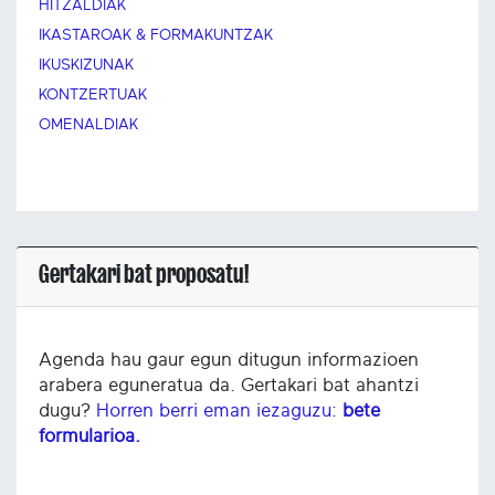
HITZALDIAK
IKASTAROAK & FORMAKUNTZAK
IKUSKIZUNAK
KONTZERTUAK
OMENALDIAK
Gertakari bat proposatu!
Agenda hau gaur egun ditugun informazioen
arabera eguneratua da. Gertakari bat ahantzi
dugu?
Horren berri eman iezaguzu:
bete
formularioa.