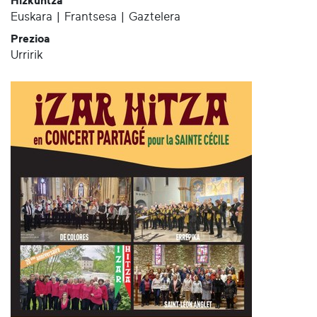
Hizkuntza
Euskara | Frantsesa | Gaztelera
Prezioa
Urririk