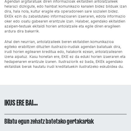
Agendan argitaratuak diren informazioak ekitaldien antolatzaileek
helarazi dizkigute, edo hainbat komunikazio kanalen bidez bilduak izan
dira, hala nola, kultur eragile eta operadoreen sare sozialen bidez.
EKEk ezin du zabaldutako informazioaren izaeraren, edota informazio
oker edo osatu gabearen erantzule izan. Halaber, agendako ekitaldien
azalpen-testuak ekitaldi horien antolatzaile eta egile diren eragileen
ardura dira bakarrik.
Ahal den neurrian, antolatzaileek beren ekitaldien komunikazioa
egiteko erabiltzen dituzten ilustrazio-irudiak agendan baliatuak dira,
irudi horien egilearen kreditua edo, halakorik ezean, antolatzailearen
izena aipatuz. Kasu honetan ere, EKE ez da eduki horien izaeraren eta
hedapenaren erantzule izanen. Ilustraziorik ez bada, EKEk agendako
ekitaldiak berak hautatu irudi kreditatuekin ilustratzeko eskubidea du.
IKUS ERE BAI...
Bilatu egun zehatz batetako gertakariak