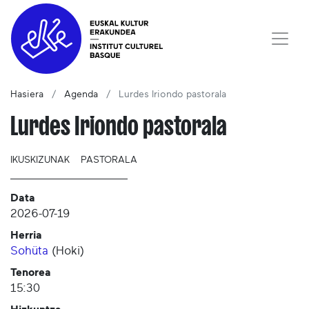
Hasiera
Agenda
Lurdes Iriondo pastorala
Lurdes Iriondo pastorala
IKUSKIZUNAK
PASTORALA
Data
2026-07-19
Herria
Sohüta
(
Hoki
)
Tenorea
15:30