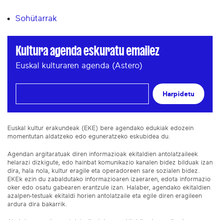
Sohütarrak
Kultura agenda eskuratu emailez
Euskal kulturaren agenda (Astero)
Harpidetu
Euskal kultur erakundeak (EKE) bere agendako edukiak edozein
momentutan aldatzeko edo eguneratzeko eskubidea du.
Agendan argitaratuak diren informazioak ekitaldien antolatzaileek
helarazi dizkigute, edo hainbat komunikazio kanalen bidez bilduak izan
dira, hala nola, kultur eragile eta operadoreen sare sozialen bidez.
EKEk ezin du zabaldutako informazioaren izaeraren, edota informazio
oker edo osatu gabearen erantzule izan. Halaber, agendako ekitaldien
azalpen-testuak ekitaldi horien antolatzaile eta egile diren eragileen
ardura dira bakarrik.