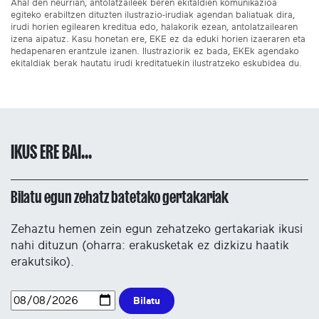
Ahal den neurrian, antolatzaileek beren ekitaldien komunikazioa
egiteko erabiltzen dituzten ilustrazio-irudiak agendan baliatuak dira,
irudi horien egilearen kreditua edo, halakorik ezean, antolatzailearen
izena aipatuz. Kasu honetan ere, EKE ez da eduki horien izaeraren eta
hedapenaren erantzule izanen. Ilustraziorik ez bada, EKEk agendako
ekitaldiak berak hautatu irudi kreditatuekin ilustratzeko eskubidea du.
IKUS ERE BAI...
Bilatu egun zehatz batetako gertakariak
Zehaztu hemen zein egun zehatzeko gertakariak ikusi
nahi dituzun (oharra: erakusketak ez dizkizu haatik
erakutsiko).
Bilatu