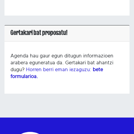
Gertakari bat proposatu!
Agenda hau gaur egun ditugun informazioen
arabera eguneratua da. Gertakari bat ahantzi
dugu?
Horren berri eman iezaguzu:
bete
formularioa.