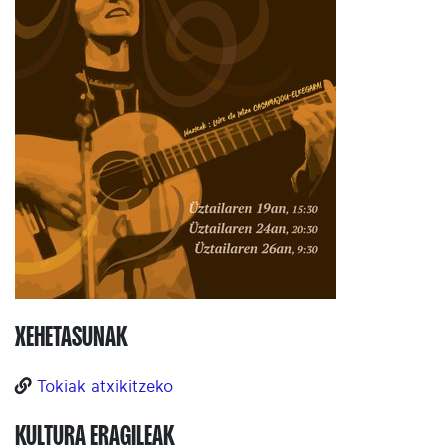
XEHETASUNAK
Tokiak atxikitzeko
KULTURA ERAGILEAK