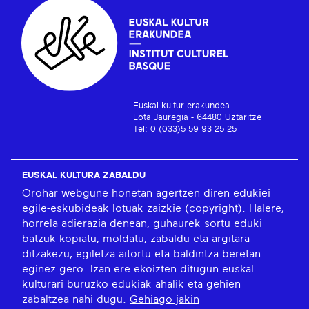
Euskal kultur erakundea
Lota Jauregia - 64480 Uztaritze
Tel: 0 (033)5 59 93 25 25
EUSKAL KULTURA ZABALDU
Orohar webgune honetan agertzen diren edukiei
egile-eskubideak lotuak zaizkie (copyright). Halere,
horrela adierazia denean, guhaurek sortu eduki
batzuk kopiatu, moldatu, zabaldu eta argitara
ditzakezu, egiletza aitortu eta baldintza beretan
eginez gero. Izan ere ekoizten ditugun euskal
kulturari buruzko edukiak ahalik eta gehien
zabaltzea nahi dugu.
Gehiago jakin