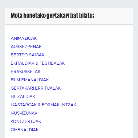
Mota honetako gertakari bat bilatu:
ANIMAZIOAK
AURKEZPENAK
BERTSO SAIOAK
EKITALDIAK & FESTIBALAK
ERAKUSKETAK
FILM EMANALDIAK
GERTAKARI ERRITUALAK
HITZALDIAK
IKASTAROAK & FORMAKUNTZAK
IKUSKIZUNAK
KONTZERTUAK
OMENALDIAK