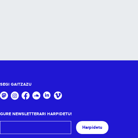
SEGI GAITZAZU
GURE NEWSLETTERARI HARPIDETU!
Harpidetu