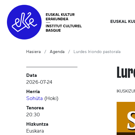
EUSKAL KU
Hasiera
Agenda
Lurdes Iriondo pastorala
Lur
Data
2026-07-24
Herria
IKUSKIZ
Sohüta
(
Hoki
)
Tenorea
20:30
Hizkuntza
Euskara