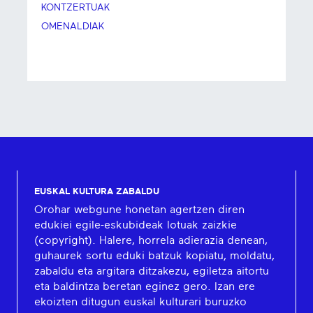
KONTZERTUAK
OMENALDIAK
EUSKAL KULTURA ZABALDU
Orohar webgune honetan agertzen diren
edukiei egile-eskubideak lotuak zaizkie
(copyright). Halere, horrela adierazia denean,
guhaurek sortu eduki batzuk kopiatu, moldatu,
zabaldu eta argitara ditzakezu, egiletza aitortu
eta baldintza beretan eginez gero. Izan ere
ekoizten ditugun euskal kulturari buruzko