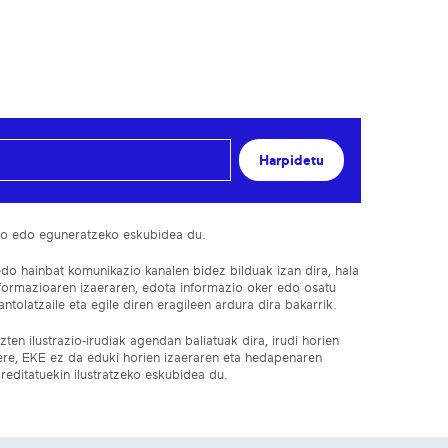
Harpidetu
ko edo eguneratzeko eskubidea du.
edo hainbat komunikazio kanalen bidez bilduak izan dira, hala
nformazioaren izaeraren, edota informazio oker edo osatu
ntolatzaile eta egile diren eragileen ardura dira bakarrik.
ten ilustrazio-irudiak agendan baliatuak dira, irudi horien
 ere, EKE ez da eduki horien izaeraren eta hedapenaren
reditatuekin ilustratzeko eskubidea du.