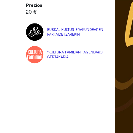
Prezioa
20 €
EUSKAL KULTUR ERAKUNDEAREN
PARTAIDETZAREKIN
"KULTURA FAMILIAN" AGENDAKO
GERTAKARIA