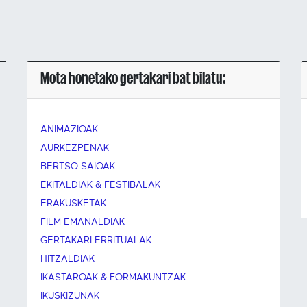
Mota honetako gertakari bat bilatu:
ANIMAZIOAK
AURKEZPENAK
BERTSO SAIOAK
EKITALDIAK & FESTIBALAK
ERAKUSKETAK
FILM EMANALDIAK
GERTAKARI ERRITUALAK
HITZALDIAK
IKASTAROAK & FORMAKUNTZAK
IKUSKIZUNAK