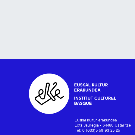
Euskal kultur erakundea
Lota Jauregia - 64480 Uztaritze
Tel: 0 (033)5 59 93 25 25