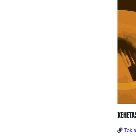
XEHET
Tokia