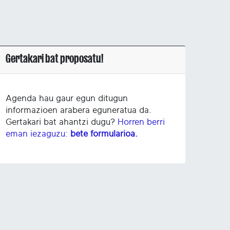
Gertakari bat proposatu!
Agenda hau gaur egun ditugun
informazioen arabera eguneratua da.
Gertakari bat ahantzi dugu?
Horren berri
eman iezaguzu:
bete formularioa.