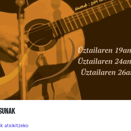
ASUNAK
k atxikitzeko