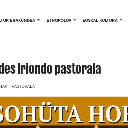
LTUR ERAKUNDEA
ETNOPOLOA
EUSKAL KULTURA
des Iriondo pastorala
UNAK
PASTORALA