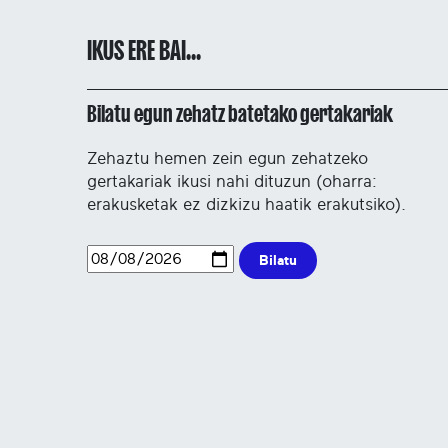
IKUS ERE BAI...
Bilatu egun zehatz batetako gertakariak
Zehaztu hemen zein egun zehatzeko
gertakariak ikusi nahi dituzun (oharra:
erakusketak ez dizkizu haatik erakutsiko).
Bilatu