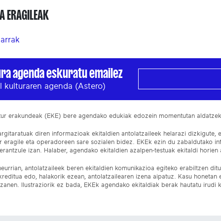
A ERAGILEAK
arrak
ura agenda eskuratu emailez
l kulturaren agenda (Astero)
ltur erakundeak (EKE) bere agendako edukiak edozein momentutan aldatze
gitaratuak diren informazioak ekitaldien antolatzaileek helarazi dizkigute, 
ur eragile eta operadoreen sare sozialen bidez. EKEk ezin du zabaldutako i
rantzule izan. Halaber, agendako ekitaldien azalpen-testuak ekitaldi horien a
eurrian, antolatzaileek beren ekitaldien komunikazioa egiteko erabiltzen dituz
kreditua edo, halakorik ezean, antolatzailearen izena aipatuz. Kasu honetan
izanen. Ilustraziorik ez bada, EKEk agendako ekitaldiak berak hautatu irudi k