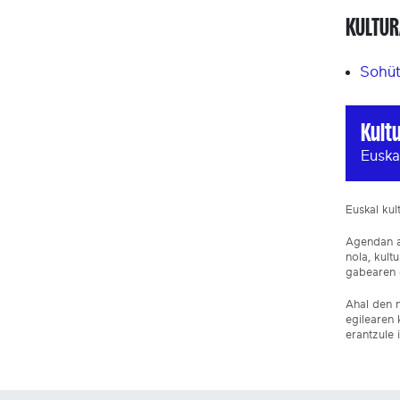
KULTUR
Sohüt
Kult
Euska
Euskal ku
Agendan ar
nola, kult
gabearen e
Ahal den n
egilearen 
erantzule 