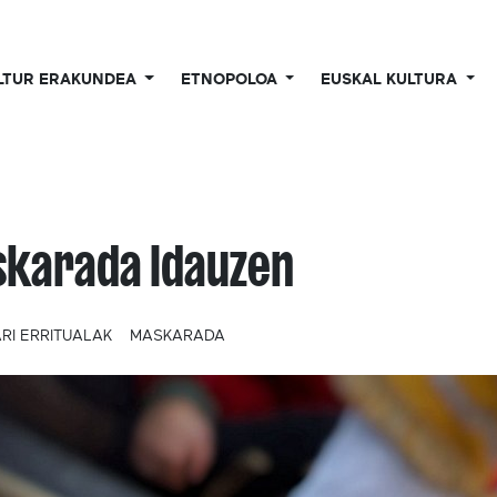
LTUR ERAKUNDEA
ETNOPOLOA
EUSKAL KULTURA
karada Idauzen
RI ERRITUALAK
MASKARADA