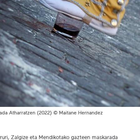
ada Atharratzen (2022) © Maitane Hernandez
Iruri, Zalgize eta Mendikotako gazteen maskarada