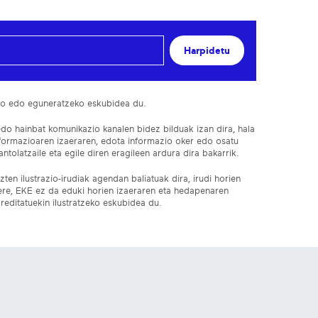
Harpidetu
ko edo eguneratzeko eskubidea du.
edo hainbat komunikazio kanalen bidez bilduak izan dira, hala
nformazioaren izaeraren, edota informazio oker edo osatu
ntolatzaile eta egile diren eragileen ardura dira bakarrik.
ten ilustrazio-irudiak agendan baliatuak dira, irudi horien
 ere, EKE ez da eduki horien izaeraren eta hedapenaren
reditatuekin ilustratzeko eskubidea du.