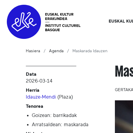
EUSKAL KU
Hasiera
Agenda
Maskarada Idauzen
Mas
Data
2026-03-14
Herria
GERTAKA
Idauze-Mendi
(
Plaza
)
Tenorea
Goizean: barrikadak
Arratsaldean: maskarada