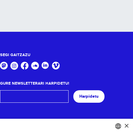
SEGI GAITZAZU
GURE NEWSLETTERARI HARPIDETU!
Harpidetu
×