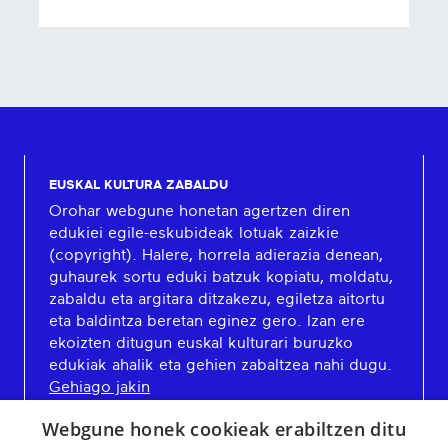
EUSKAL KULTURA ZABALDU
Orohar webgune honetan agertzen diren
edukiei egile-eskubideak lotuak zaizkie
(copyright). Halere, horrela adierazia denean,
guhaurek sortu eduki batzuk kopiatu, moldatu,
zabaldu eta argitara ditzakezu, egiletza aitortu
eta baldintza beretan eginez gero. Izan ere
ekoizten ditugun euskal kulturari buruzko
edukiak ahalik eta gehien zabaltzea nahi dugu.
Gehiago jakin
Webgune honek cookieak erabiltzen ditu