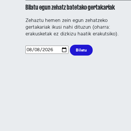
Bilatu egun zehatz batetako gertakariak
Zehaztu hemen zein egun zehatzeko
gertakariak ikusi nahi dituzun (oharra:
erakusketak ez dizkizu haatik erakutsiko).
Bilatu