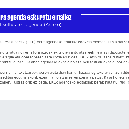
ura agenda eskuratu emailez
l kulturaren agenda (Astero)
ltur erakundeak (EKE) bere agendako edukiak edozein momentutan aldatze
gitaratuak diren informazioak ekitaldien antolatzaileek helarazi dizkigute, 
ur eragile eta operadoreen sare sozialen bidez. EKEk ezin du zabaldutako i
rantzule izan. Halaber, agendako ekitaldien azalpen-testuak ekitaldi horien a
eurrian, antolatzaileek beren ekitaldien komunikazioa egiteko erabiltzen dituz
kreditua edo, halakorik ezean, antolatzailearen izena aipatuz. Kasu honetan
izanen. Ilustraziorik ez bada, EKEk agendako ekitaldiak berak hautatu irudi k