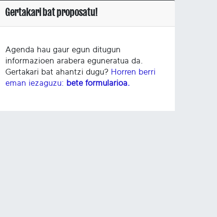
Gertakari bat proposatu!
Agenda hau gaur egun ditugun
informazioen arabera eguneratua da.
Gertakari bat ahantzi dugu?
Horren berri
eman iezaguzu:
bete formularioa.