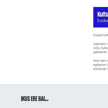
Kult
Euska
Euskal ku
Agendan ar
nola, kult
gabearen e
Ahal den n
egilearen 
erantzule 
IKUS ERE BAI...