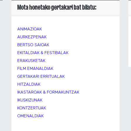
Mota honetako gertakari bat bilatu:
ANIMAZIOAK
AURKEZPENAK
BERTSO SAIOAK
EKITALDIAK & FESTIBALAK
ERAKUSKETAK
FILM EMANALDIAK
GERTAKARI ERRITUALAK
HITZALDIAK
IKASTAROAK & FORMAKUNTZAK
IKUSKIZUNAK
KONTZERTUAK
OMENALDIAK