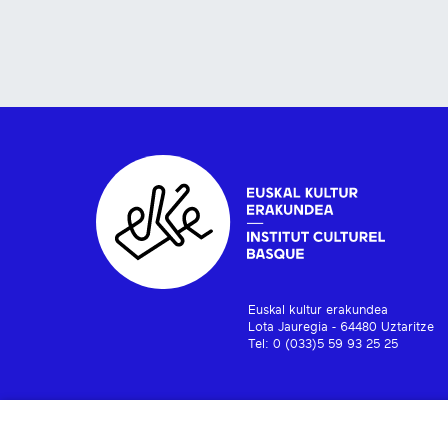
Euskal kultur erakundea
Lota Jauregia - 64480 Uztaritze
Tel: 0 (033)5 59 93 25 25