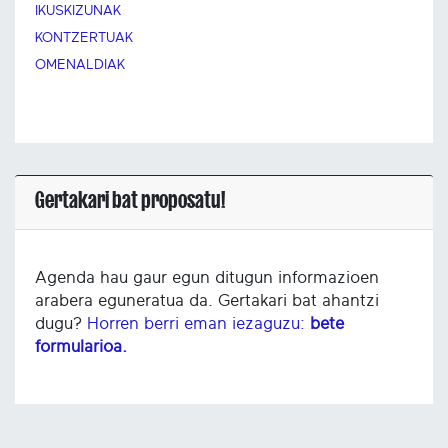
IKUSKIZUNAK
KONTZERTUAK
OMENALDIAK
Gertakari bat proposatu!
Agenda hau gaur egun ditugun informazioen
arabera eguneratua da. Gertakari bat ahantzi
dugu?
Horren berri eman iezaguzu:
bete
formularioa.