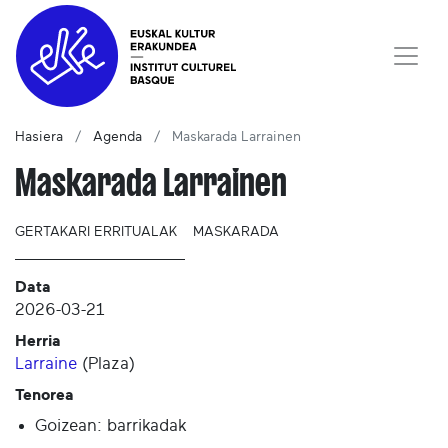
Hasiera
Agenda
Maskarada Larrainen
Maskarada Larrainen
GERTAKARI ERRITUALAK
MASKARADA
Data
2026-03-21
Herria
Larraine
(
Plaza
)
Tenorea
Goizean: barrikadak