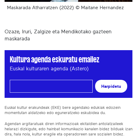
Maskarada Atharratzen (2022) © Maitane Hernandez
Ozaze, Iruri, Zalgize eta Mendikotako gazteen
maskarada
Kultura agenda eskuratu emailez
Euskal kulturaren agenda (Astero)
Harpidetu
Euskal kultur erakundeak (EKE) bere agendako edukiak edozein
momentutan aldatzeko edo eguneratzeko eskubidea du.
Agendan argitaratuak diren informazioak ekitaldien antolatzaileek
helarazi dizkigute, edo hainbat komunikazio kanalen bidez bilduak izan
dira, hala nola, kultur eragile eta operadoreen sare sozialen bidez.