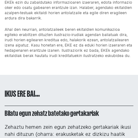
EKEk ezin du zabaldutako informazioaren izaeraren, edota informazio
oker edo osatu gabearen erantzule izan. Halaber, agendako ekitaldien
azalpen-testuak ekitaldi horien antolatzaile eta egile diren eragileen
ardura dira bakarrik.
Ahal den neurrian, antolatzaileek beren ekitaldien komunikazioa
egiteko erabiltzen dituzten ilustrazio-irudiak agendan baliatuak dira,
irudi horien egilearen kreditua edo, halakorik ezean, antolatzailearen
izena aipatuz. Kasu honetan ere, EKE ez da eduki horien izaeraren eta
hedapenaren erantzule izanen. Ilustraziorik ez bada, EKEk agendako
ekitaldiak berak hautatu irudi kreditatuekin ilustratzeko eskubidea du.
IKUS ERE BAI...
Bilatu egun zehatz batetako gertakariak
Zehaztu hemen zein egun zehatzeko gertakariak ikusi
nahi dituzun (oharra: erakusketak ez dizkizu haatik