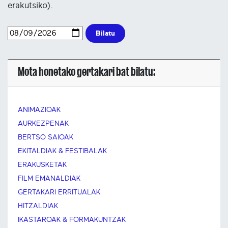
erakutsiko).
Bilatu
Mota honetako gertakari bat bilatu:
ANIMAZIOAK
AURKEZPENAK
BERTSO SAIOAK
EKITALDIAK & FESTIBALAK
ERAKUSKETAK
FILM EMANALDIAK
GERTAKARI ERRITUALAK
HITZALDIAK
IKASTAROAK & FORMAKUNTZAK