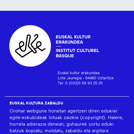
Euskal kultur erakundea
Lota Jauregia - 64480 Uztaritze
Tel: 0 (033)5 59 93 25 25
EUSKAL KULTURA ZABALDU
Orohar webgune honetan agertzen diren edukiei
egile-eskubideak lotuak zaizkie (copyright). Halere,
horrela adierazia denean, guhaurek sortu eduki
batzuk kopiatu, moldatu, zabaldu eta argitara