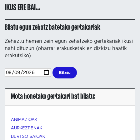
IKUS ERE BAI...
Bilatu egun zehatz batetako gertakariak
Zehaztu hemen zein egun zehatzeko gertakariak ikusi
nahi dituzun (oharra: erakusketak ez dizkizu haatik
erakutsiko).
Bilatu
Mota honetako gertakari bat bilatu:
ANIMAZIOAK
AURKEZPENAK
BERTSO SAIOAK