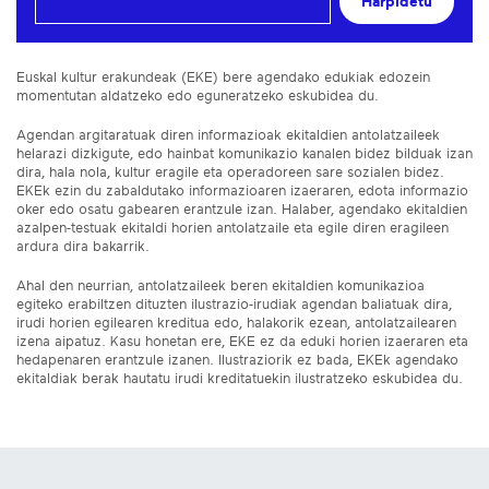
Harpidetu
Euskal kultur erakundeak (EKE) bere agendako edukiak edozein
momentutan aldatzeko edo eguneratzeko eskubidea du.
Agendan argitaratuak diren informazioak ekitaldien antolatzaileek
helarazi dizkigute, edo hainbat komunikazio kanalen bidez bilduak izan
dira, hala nola, kultur eragile eta operadoreen sare sozialen bidez.
EKEk ezin du zabaldutako informazioaren izaeraren, edota informazio
oker edo osatu gabearen erantzule izan. Halaber, agendako ekitaldien
azalpen-testuak ekitaldi horien antolatzaile eta egile diren eragileen
ardura dira bakarrik.
Ahal den neurrian, antolatzaileek beren ekitaldien komunikazioa
egiteko erabiltzen dituzten ilustrazio-irudiak agendan baliatuak dira,
irudi horien egilearen kreditua edo, halakorik ezean, antolatzailearen
izena aipatuz. Kasu honetan ere, EKE ez da eduki horien izaeraren eta
hedapenaren erantzule izanen. Ilustraziorik ez bada, EKEk agendako
ekitaldiak berak hautatu irudi kreditatuekin ilustratzeko eskubidea du.