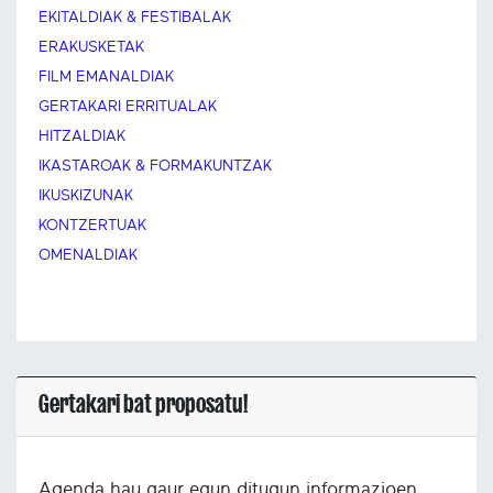
EKITALDIAK & FESTIBALAK
ERAKUSKETAK
FILM EMANALDIAK
GERTAKARI ERRITUALAK
HITZALDIAK
IKASTAROAK & FORMAKUNTZAK
IKUSKIZUNAK
KONTZERTUAK
OMENALDIAK
Gertakari bat proposatu!
Agenda hau gaur egun ditugun informazioen