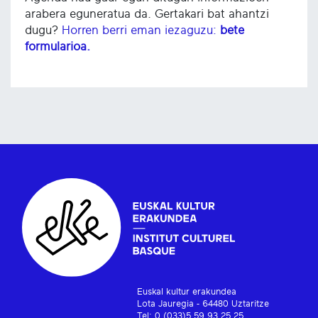
arabera eguneratua da. Gertakari bat ahantzi
dugu?
Horren berri eman iezaguzu:
bete
formularioa.
Euskal kultur erakundea
Lota Jauregia - 64480 Uztaritze
Tel: 0 (033)5 59 93 25 25