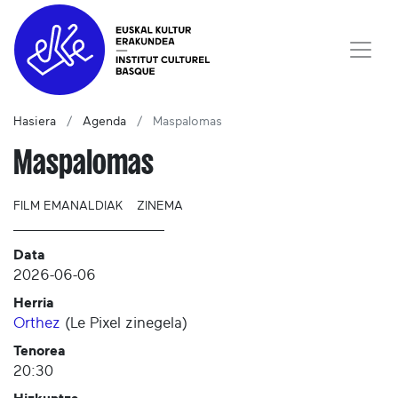
Hasiera
Agenda
Maspalomas
Maspalomas
FILM EMANALDIAK
ZINEMA
Data
2026-06-06
Herria
Orthez
(
Le Pixel zinegela
)
Tenorea
20:30