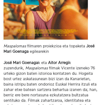
Maspalomas
filmaren proiekzioa eta topaketa
José
Mari Goenaga
egilearekin
José Mari Goenaga
k eta
Aitor Arregi
k
zuzendurik,
Maspalomas
filmak Vicente izeneko 76
urteko gizon baten istorioa kontatzen du. Hogeita
bost urtez askatasunean bizi izan da Kanarietan,
baina istripu baten ondorioz Euskal Herrira itzuli eta
zahar etxe batean sartzera behartua izanen da; han,
berriz ere bere nortasuna ezkutatzera bultzatua
sentituko da. Filmak zahartzaroa, identitatea eta