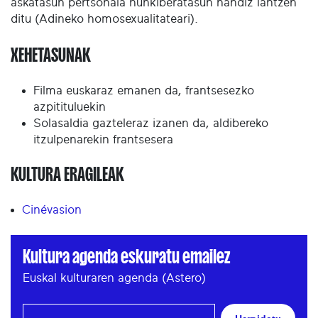
askatasun pertsonala hunkiberatasun handiz lantzen
ditu (Adineko homosexualitateari).
XEHETASUNAK
Filma euskaraz emanen da, frantsesezko
azpitituluekin
Solasaldia gazteleraz izanen da, aldibereko
itzulpenarekin frantsesera
KULTURA ERAGILEAK
Cinévasion
Kultura agenda eskuratu emailez
Euskal kulturaren agenda (Astero)