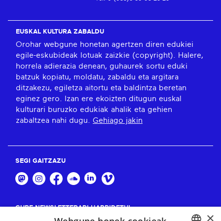
EUSKAL KULTURA ZABALDU
Orohar webgune honetan agertzen diren edukiei
egile-eskubideak lotuak zaizkie (copyright). Halere,
horrela adierazia denean, guhaurek sortu eduki
batzuk kopiatu, moldatu, zabaldu eta argitara
ditzakezu, egiletza aitortu eta baldintza beretan
eginez gero. Izan ere ekoizten ditugun euskal
kulturari buruzko edukiak ahalik eta gehien
zabaltzea nahi dugu.
Gehiago jakin
SEGI GAITZAZU
GURE NEWSLETTERARI HARPIDETU!
×