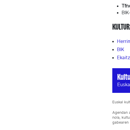
Tfn
BIK
KULTUR
Herri
BIK
Ekait
Kult
Euska
Euskal ku
Agendan ar
nola, kult
gabearen e