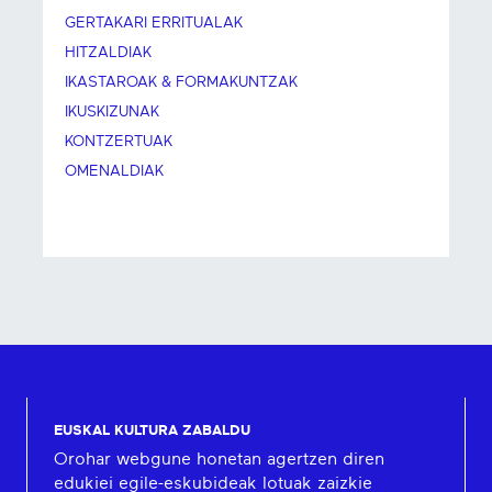
GERTAKARI ERRITUALAK
HITZALDIAK
IKASTAROAK & FORMAKUNTZAK
IKUSKIZUNAK
KONTZERTUAK
OMENALDIAK
EUSKAL KULTURA ZABALDU
Orohar webgune honetan agertzen diren
edukiei egile-eskubideak lotuak zaizkie