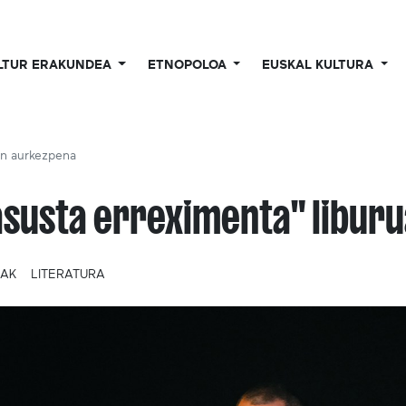
LTUR ERAKUNDEA
ETNOPOLOA
EUSKAL KULTURA
en aurkezpena
susta erreximenta" libur
IAK
LITERATURA