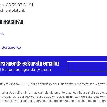
oa:
05 59 37 81 91
-ek antolaturik
A ERAGILEAK
ma
z Bergaretxe
ura agenda eskuratu emailez
l kulturaren agenda (Astero)
ltur erakundeak (EKE) bere agendako edukiak edozein momentutan aldatze
gitaratuak diren informazioak ekitaldien antolatzaileek helarazi dizkigute, 
ur eragile eta operadoreen sare sozialen bidez. EKEk ezin du zabaldutako i
rantzule izan. Halaber, agendako ekitaldien azalpen-testuak ekitaldi horien a