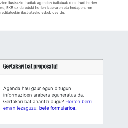
ten ilustrazio-irudiak agendan baliatuak dira, irudi horien
 ere, EKE ez da eduki horien izaeraren eta hedapenaren
reditatuekin ilustratzeko eskubidea du.
Gertakari bat proposatu!
Agenda hau gaur egun ditugun
informazioen arabera eguneratua da.
Gertakari bat ahantzi dugu?
Horren berri
eman iezaguzu:
bete formularioa.