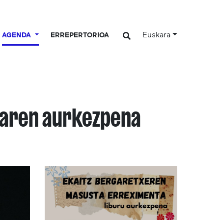
Euskara
AGENDA
ERREPERTORIOA
uaren aurkezpena