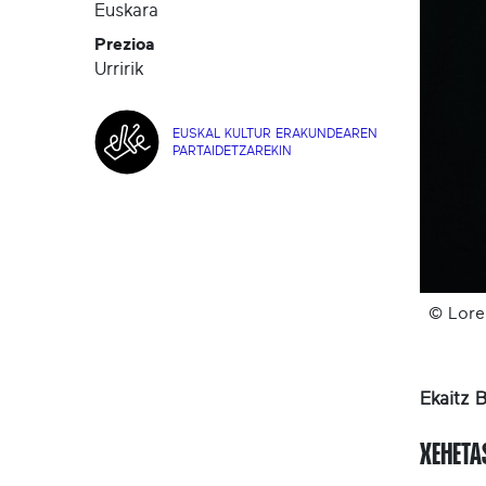
Euskara
Prezioa
Urririk
EUSKAL KULTUR ERAKUNDEAREN
PARTAIDETZAREKIN
© Lore
Ekaitz 
XEHET