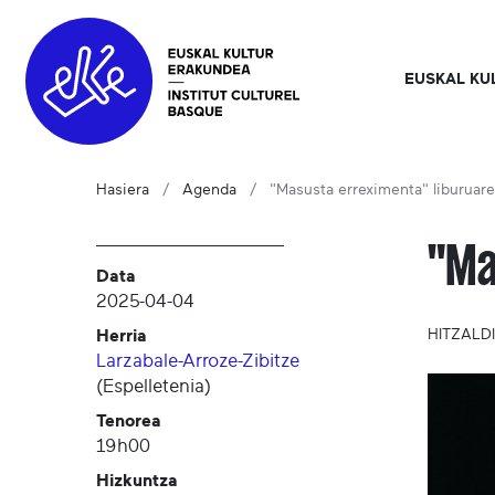
EUSKAL KU
Hasiera
Agenda
"Masusta erreximenta" liburuar
"Ma
Data
2025-04-04
Herria
HITZALD
Larzabale-Arroze-Zibitze
(
Espelletenia
)
Tenorea
19h00
Hizkuntza