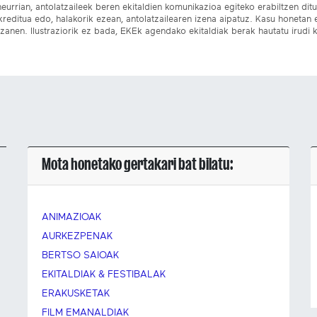
eurrian, antolatzaileek beren ekitaldien komunikazioa egiteko erabiltzen dituz
kreditua edo, halakorik ezean, antolatzailearen izena aipatuz. Kasu honetan
izanen. Ilustraziorik ez bada, EKEk agendako ekitaldiak berak hautatu irudi k
Mota honetako gertakari bat bilatu:
ANIMAZIOAK
AURKEZPENAK
BERTSO SAIOAK
EKITALDIAK & FESTIBALAK
ERAKUSKETAK
FILM EMANALDIAK