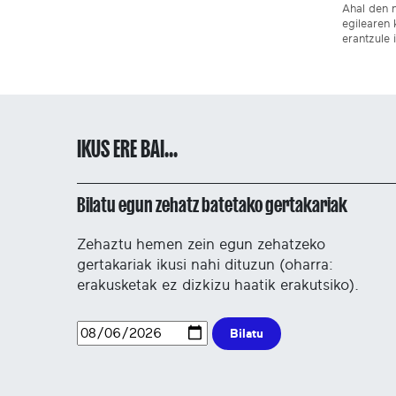
Ahal den n
egilearen 
erantzule 
IKUS ERE BAI...
Bilatu egun zehatz batetako gertakariak
Zehaztu hemen zein egun zehatzeko
gertakariak ikusi nahi dituzun (oharra:
erakusketak ez dizkizu haatik erakutsiko).
Bilatu