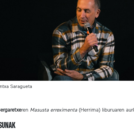
ntxa Saragueta
Bergaretxe
ren
Masusta erreximenta
(Herrima) liburuaren au
ASUNAK