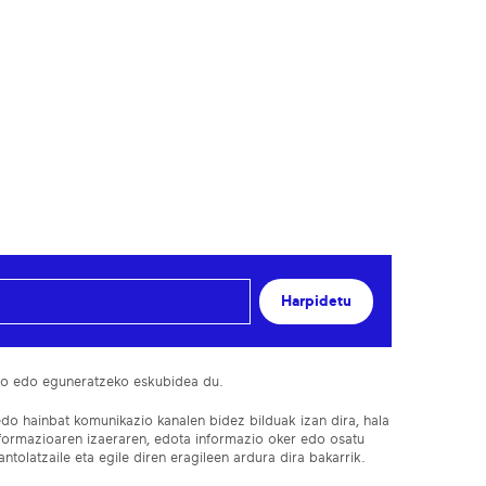
Harpidetu
ko edo eguneratzeko eskubidea du.
edo hainbat komunikazio kanalen bidez bilduak izan dira, hala
nformazioaren izaeraren, edota informazio oker edo osatu
ntolatzaile eta egile diren eragileen ardura dira bakarrik.