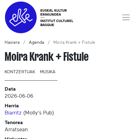
Hasiera
Agenda
Moira Krank + Fistule
Moira Krank + Fistule
KONTZERTUAK
MUSIKA
Data
2026-06-06
Herria
Biarritz
(
Molly's Pub
)
Tenorea
Arratsean