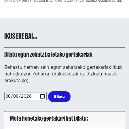
ekitaldiak berak hautatu irudi kreditatuekin ilustratzeko eskubidea du.
IKUS ERE BAI...
Bilatu egun zehatz batetako gertakariak
Zehaztu hemen zein egun zehatzeko gertakariak ikusi
nahi dituzun (oharra: erakusketak ez dizkizu haatik
erakutsiko).
Bilatu
Mota honetako gertakari bat bilatu: