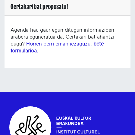
Gertakari bat proposatu!
Agenda hau gaur egun ditugun informazioen
arabera eguneratua da. Gertakari bat ahantzi
dugu?
Horren berri eman iezaguzu:
bete
formularioa.