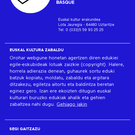
Euskal kultur erakundea
Lota Jauregia - 64480 Uztaritze
Tel: 0 (033)5 59 93 25 25
EUSKAL KULTURA ZABALDU
Orohar webgune honetan agertzen diren edukiei
egile-eskubideak lotuak zaizkie (copyright). Halere,
horrela adierazia denean, guhaurek sortu eduki
batzuk kopiatu, moldatu, zabaldu eta argitara
ditzakezu, egiletza aitortu eta baldintza beretan
eginez gero. Izan ere ekoizten ditugun euskal
kulturari buruzko edukiak ahalik eta gehien
zabaltzea nahi dugu.
Gehiago jakin
SEGI GAITZAZU