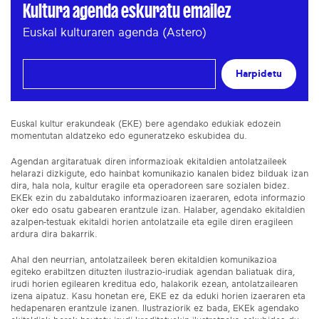
Kultura agenda eskuratu emailez
Euskal kulturaren agenda (Astero)
Harpidetu
Euskal kultur erakundeak (EKE) bere agendako edukiak edozein
momentutan aldatzeko edo eguneratzeko eskubidea du.
Agendan argitaratuak diren informazioak ekitaldien antolatzaileek
helarazi dizkigute, edo hainbat komunikazio kanalen bidez bilduak izan
dira, hala nola, kultur eragile eta operadoreen sare sozialen bidez.
EKEk ezin du zabaldutako informazioaren izaeraren, edota informazio
oker edo osatu gabearen erantzule izan. Halaber, agendako ekitaldien
azalpen-testuak ekitaldi horien antolatzaile eta egile diren eragileen
ardura dira bakarrik.
Ahal den neurrian, antolatzaileek beren ekitaldien komunikazioa
egiteko erabiltzen dituzten ilustrazio-irudiak agendan baliatuak dira,
irudi horien egilearen kreditua edo, halakorik ezean, antolatzailearen
izena aipatuz. Kasu honetan ere, EKE ez da eduki horien izaeraren eta
hedapenaren erantzule izanen. Ilustraziorik ez bada, EKEk agendako