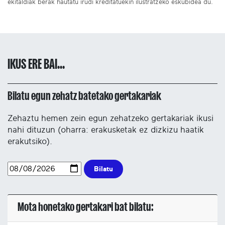
ekitaldiak berak hautatu irudi kreditatuekin ilustratzeko eskubidea du.
IKUS ERE BAI...
Bilatu egun zehatz batetako gertakariak
Zehaztu hemen zein egun zehatzeko gertakariak ikusi
nahi dituzun (oharra: erakusketak ez dizkizu haatik
erakutsiko).
Bilatu
Mota honetako gertakari bat bilatu: