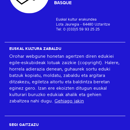
Euskal kultur erakundea
Lota Jauregia - 64480 Uztaritze
Tel: 0 (033)5 59 93 25 25
EUSKAL KULTURA ZABALDU
Orohar webgune honetan agertzen diren edukiei
egile-eskubideak lotuak zaizkie (copyright). Halere,
horrela adierazia denean, guhaurek sortu eduki
batzuk kopiatu, moldatu, zabaldu eta argitara
ditzakezu, egiletza aitortu eta baldintza beretan
eginez gero. Izan ere ekoizten ditugun euskal
kulturari buruzko edukiak ahalik eta gehien
zabaltzea nahi dugu.
Gehiago jakin
SEGI GAITZAZU