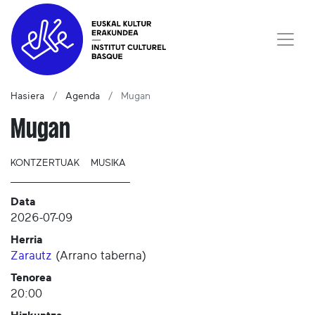
Hasiera
Agenda
Mugan
Mugan
KONTZERTUAK
MUSIKA
Data
2026-07-09
Herria
Zarautz
(
Arrano taberna
)
Tenorea
20:00