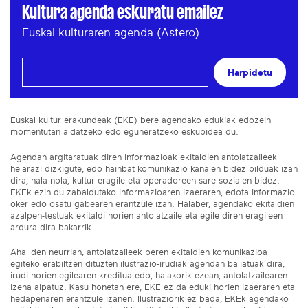
Kultura agenda eskuratu emailez
Euskal kulturaren agenda (Astero)
Harpidetu
Euskal kultur erakundeak (EKE) bere agendako edukiak edozein
momentutan aldatzeko edo eguneratzeko eskubidea du.
Agendan argitaratuak diren informazioak ekitaldien antolatzaileek
helarazi dizkigute, edo hainbat komunikazio kanalen bidez bilduak izan
dira, hala nola, kultur eragile eta operadoreen sare sozialen bidez.
EKEk ezin du zabaldutako informazioaren izaeraren, edota informazio
oker edo osatu gabearen erantzule izan. Halaber, agendako ekitaldien
azalpen-testuak ekitaldi horien antolatzaile eta egile diren eragileen
ardura dira bakarrik.
Ahal den neurrian, antolatzaileek beren ekitaldien komunikazioa
egiteko erabiltzen dituzten ilustrazio-irudiak agendan baliatuak dira,
irudi horien egilearen kreditua edo, halakorik ezean, antolatzailearen
izena aipatuz. Kasu honetan ere, EKE ez da eduki horien izaeraren eta
hedapenaren erantzule izanen. Ilustraziorik ez bada, EKEk agendako