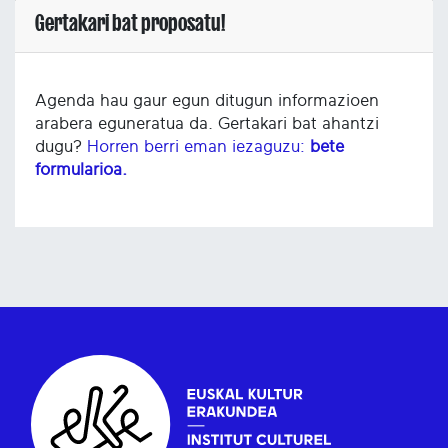
Gertakari bat proposatu!
Agenda hau gaur egun ditugun informazioen
arabera eguneratua da. Gertakari bat ahantzi
dugu?
Horren berri eman iezaguzu:
bete
formularioa.