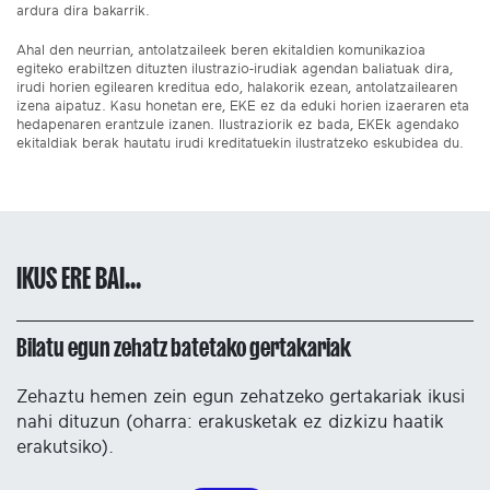
ardura dira bakarrik.
Ahal den neurrian, antolatzaileek beren ekitaldien komunikazioa
egiteko erabiltzen dituzten ilustrazio-irudiak agendan baliatuak dira,
irudi horien egilearen kreditua edo, halakorik ezean, antolatzailearen
izena aipatuz. Kasu honetan ere, EKE ez da eduki horien izaeraren eta
hedapenaren erantzule izanen. Ilustraziorik ez bada, EKEk agendako
ekitaldiak berak hautatu irudi kreditatuekin ilustratzeko eskubidea du.
IKUS ERE BAI...
Bilatu egun zehatz batetako gertakariak
Zehaztu hemen zein egun zehatzeko gertakariak ikusi
nahi dituzun (oharra: erakusketak ez dizkizu haatik
erakutsiko).