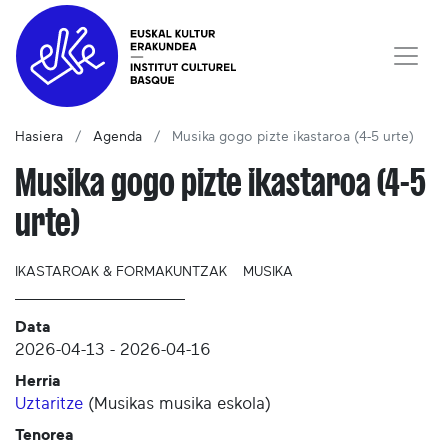
Hasiera
Agenda
Musika gogo pizte ikastaroa (4-5 urte)
Musika gogo pizte ikastaroa (4-5
urte)
IKASTAROAK & FORMAKUNTZAK
MUSIKA
Data
2026-04-13
-
2026-04-16
Herria
Uztaritze
(
Musikas musika eskola
)
Tenorea