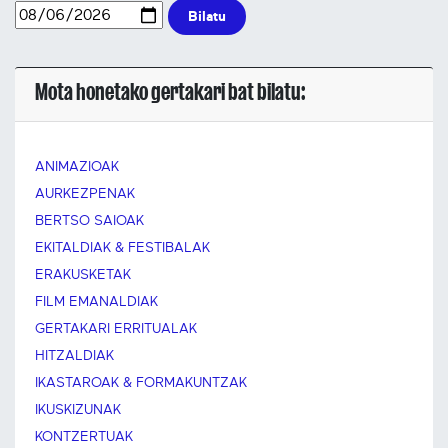
Bilatu
Mota honetako gertakari bat bilatu:
ANIMAZIOAK
AURKEZPENAK
BERTSO SAIOAK
EKITALDIAK & FESTIBALAK
ERAKUSKETAK
FILM EMANALDIAK
GERTAKARI ERRITUALAK
HITZALDIAK
IKASTAROAK & FORMAKUNTZAK
IKUSKIZUNAK
KONTZERTUAK