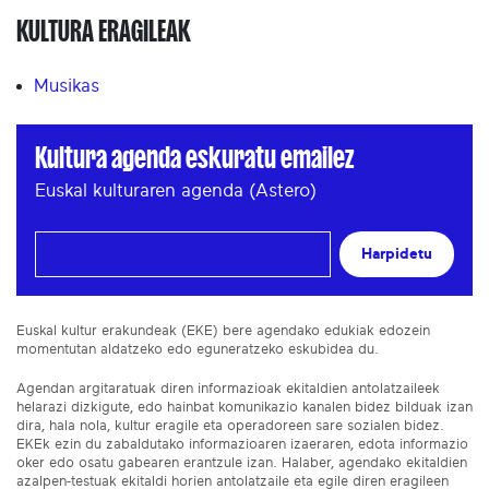
KULTURA ERAGILEAK
Musikas
Kultura agenda eskuratu emailez
Euskal kulturaren agenda (Astero)
Harpidetu
Euskal kultur erakundeak (EKE) bere agendako edukiak edozein
momentutan aldatzeko edo eguneratzeko eskubidea du.
Agendan argitaratuak diren informazioak ekitaldien antolatzaileek
helarazi dizkigute, edo hainbat komunikazio kanalen bidez bilduak izan
dira, hala nola, kultur eragile eta operadoreen sare sozialen bidez.
EKEk ezin du zabaldutako informazioaren izaeraren, edota informazio
oker edo osatu gabearen erantzule izan. Halaber, agendako ekitaldien
azalpen-testuak ekitaldi horien antolatzaile eta egile diren eragileen