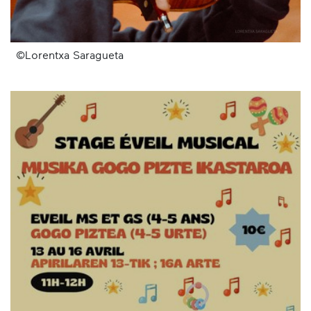
©Lorentxa Saragueta