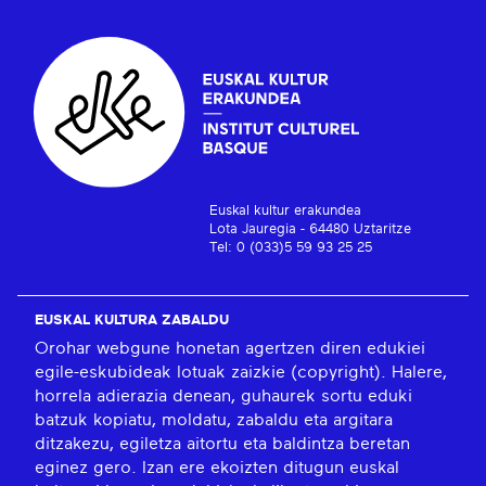
Euskal kultur erakundea
Lota Jauregia - 64480 Uztaritze
Tel: 0 (033)5 59 93 25 25
EUSKAL KULTURA ZABALDU
Orohar webgune honetan agertzen diren edukiei
egile-eskubideak lotuak zaizkie (copyright). Halere,
horrela adierazia denean, guhaurek sortu eduki
batzuk kopiatu, moldatu, zabaldu eta argitara
ditzakezu, egiletza aitortu eta baldintza beretan
eginez gero. Izan ere ekoizten ditugun euskal