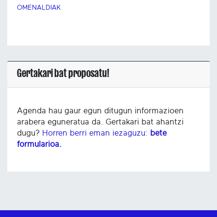
OMENALDIAK
Gertakari bat proposatu!
Agenda hau gaur egun ditugun informazioen
arabera eguneratua da. Gertakari bat ahantzi
dugu?
Horren berri eman iezaguzu:
bete
formularioa.