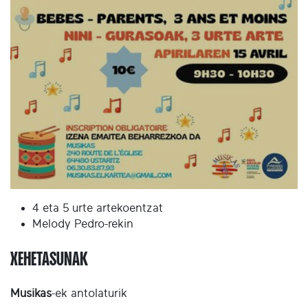
4 eta 5 urte artekoentzat
Melody Pedro-rekin
XEHETASUNAK
Musikas
-ek antolaturik