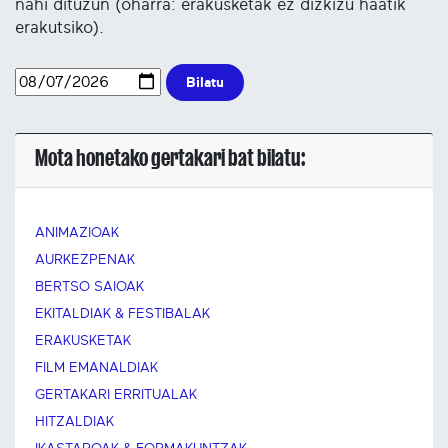
nahi dituzun (oharra: erakusketak ez dizkizu haatik
erakutsiko).
Bilatu
Mota honetako gertakari bat bilatu:
ANIMAZIOAK
AURKEZPENAK
BERTSO SAIOAK
EKITALDIAK & FESTIBALAK
ERAKUSKETAK
FILM EMANALDIAK
GERTAKARI ERRITUALAK
HITZALDIAK