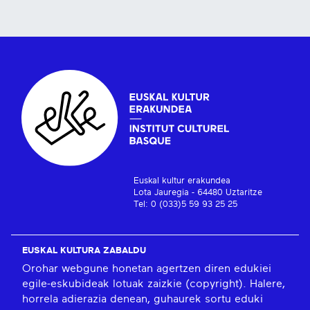
Euskal kultur erakundea
Lota Jauregia - 64480 Uztaritze
Tel: 0 (033)5 59 93 25 25
EUSKAL KULTURA ZABALDU
Orohar webgune honetan agertzen diren edukiei
egile-eskubideak lotuak zaizkie (copyright). Halere,
horrela adierazia denean, guhaurek sortu eduki