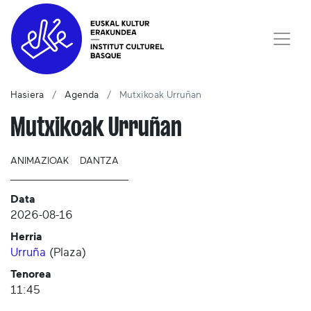
Hasiera
Agenda
Mutxikoak Urruñan
Mutxikoak Urruñan
ANIMAZIOAK
DANTZA
Data
2026-08-16
Herria
Urruña
(
Plaza
)
Tenorea
11:45