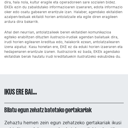
dira, hala nola, kultur eragile eta operadoreen sare sozialen bidez.
EKEk ezin du zabaldutako informazioaren izaeraren, edota informazio
oker edo osatu gabearen erantzule izan. Halaber, agendako ekitaldien
azalpen-testuak ekitaldi horien antolatzaile eta egile diren eragileen
ardura dira bakarrik.
Ahal den neurrian, antolatzaileek beren ekitaldien komunikazioa
egiteko erabiltzen dituzten ilustrazio-irudiak agendan baliatuak dira,
irudi horien egilearen kreditua edo, halakorik ezean, antolatzailearen
izena aipatuz. Kasu honetan ere, EKE ez da eduki horien izaeraren eta
hedapenaren erantzule izanen. Ilustraziorik ez bada, EKEk agendako
ekitaldiak berak hautatu irudi kreditatuekin ilustratzeko eskubidea du.
IKUS ERE BAI...
Bilatu egun zehatz batetako gertakariak
Zehaztu hemen zein egun zehatzeko gertakariak ikusi