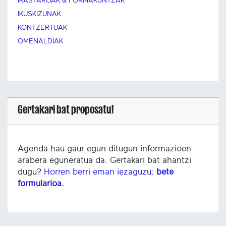
IKASTAROAK & FORMAKUNTZAK
IKUSKIZUNAK
KONTZERTUAK
OMENALDIAK
Gertakari bat proposatu!
Agenda hau gaur egun ditugun informazioen
arabera eguneratua da. Gertakari bat ahantzi
dugu?
Horren berri eman iezaguzu:
bete
formularioa.