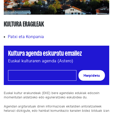
KULTURA ERAGILEAK
Patxi eta Konpania
Kultura agenda eskuratu emailez
Euskal kulturaren agenda (Astero)
Harpidetu
Euskal kultur erakundeak (EKE) bere agendako edukiak edozein
momentutan aldatzeko edo eguneratzeko eskubidea du.
Agendan argitaratuak diren informazioak ekitaldien antolatzaileek
helarazi dizkigute, edo hainbat komunikazio kanalen bidez bilduak izan