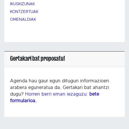
IKUSKIZUNAK
KONTZERTUAK
OMENALDIAK
Gertakari bat proposatu!
Agenda hau gaur egun ditugun informazioen
arabera eguneratua da. Gertakari bat ahantzi
dugu?
Horren berri eman iezaguzu:
bete
formularioa.