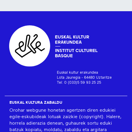
Euskal kultur erakundea
Lota Jauregia - 64480 Uztaritze
Tel: 0 (033)5 59 93 25 25
EUSKAL KULTURA ZABALDU
Orohar webgune honetan agertzen diren edukiei
egile-eskubideak lotuak zaizkie (copyright). Halere,
horrela adierazia denean, guhaurek sortu eduki
batzuk kopiatu, moldatu, zabaldu eta argitara