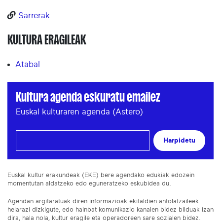
Sarrerak
KULTURA ERAGILEAK
Atabal
Kultura agenda eskuratu emailez
Euskal kulturaren agenda (Astero)
Harpidetu
Euskal kultur erakundeak (EKE) bere agendako edukiak edozein
momentutan aldatzeko edo eguneratzeko eskubidea du.
Agendan argitaratuak diren informazioak ekitaldien antolatzaileek
helarazi dizkigute, edo hainbat komunikazio kanalen bidez bilduak izan
dira, hala nola, kultur eragile eta operadoreen sare sozialen bidez.