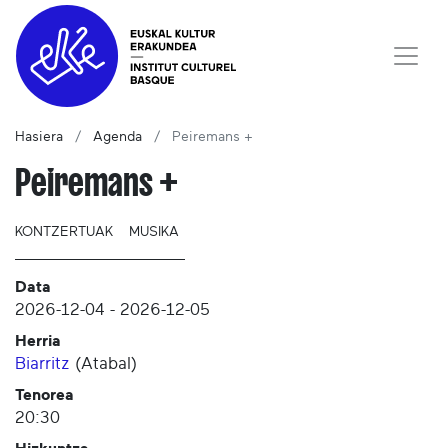
Hasiera
Agenda
Peiremans +
Peiremans +
KONTZERTUAK
MUSIKA
Data
2026-12-04
-
2026-12-05
Herria
Biarritz
(
Atabal
)
Tenorea
20:30