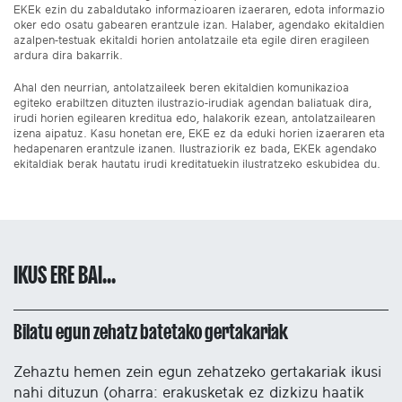
EKEk ezin du zabaldutako informazioaren izaeraren, edota informazio
oker edo osatu gabearen erantzule izan. Halaber, agendako ekitaldien
azalpen-testuak ekitaldi horien antolatzaile eta egile diren eragileen
ardura dira bakarrik.
Ahal den neurrian, antolatzaileek beren ekitaldien komunikazioa
egiteko erabiltzen dituzten ilustrazio-irudiak agendan baliatuak dira,
irudi horien egilearen kreditua edo, halakorik ezean, antolatzailearen
izena aipatuz. Kasu honetan ere, EKE ez da eduki horien izaeraren eta
hedapenaren erantzule izanen. Ilustraziorik ez bada, EKEk agendako
ekitaldiak berak hautatu irudi kreditatuekin ilustratzeko eskubidea du.
IKUS ERE BAI...
Bilatu egun zehatz batetako gertakariak
Zehaztu hemen zein egun zehatzeko gertakariak ikusi
nahi dituzun (oharra: erakusketak ez dizkizu haatik