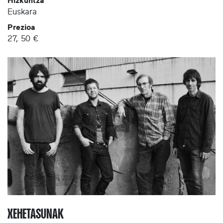
Hizkuntza
Euskara
Prezioa
27, 50 €
XEHETASUNAK