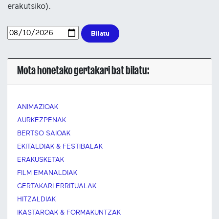
erakutsiko).
Bilatu
Mota honetako gertakari bat bilatu:
ANIMAZIOAK
AURKEZPENAK
BERTSO SAIOAK
EKITALDIAK & FESTIBALAK
ERAKUSKETAK
FILM EMANALDIAK
GERTAKARI ERRITUALAK
HITZALDIAK
IKASTAROAK & FORMAKUNTZAK