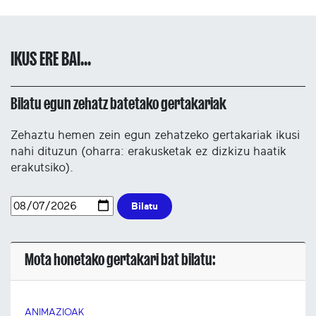
IKUS ERE BAI...
Bilatu egun zehatz batetako gertakariak
Zehaztu hemen zein egun zehatzeko gertakariak ikusi
nahi dituzun (oharra: erakusketak ez dizkizu haatik
erakutsiko).
Bilatu
Mota honetako gertakari bat bilatu:
ANIMAZIOAK