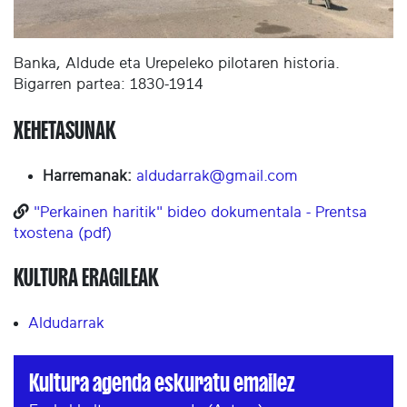
Banka, Aldude eta Urepeleko pilotaren historia.
Bigarren partea: 1830-1914
XEHETASUNAK
Harremanak:
aldudarrak@gmail.com
"Perkainen haritik" bideo dokumentala - Prentsa
txostena (pdf)
KULTURA ERAGILEAK
Aldudarrak
Kultura agenda eskuratu emailez