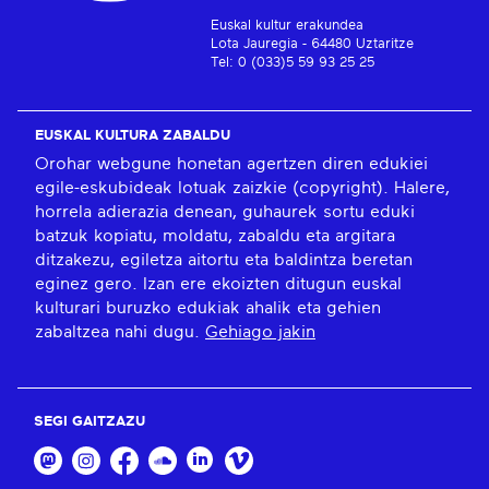
Euskal kultur erakundea
Lota Jauregia - 64480 Uztaritze
Tel: 0 (033)5 59 93 25 25
EUSKAL KULTURA ZABALDU
Orohar webgune honetan agertzen diren edukiei
egile-eskubideak lotuak zaizkie (copyright). Halere,
horrela adierazia denean, guhaurek sortu eduki
batzuk kopiatu, moldatu, zabaldu eta argitara
ditzakezu, egiletza aitortu eta baldintza beretan
eginez gero. Izan ere ekoizten ditugun euskal
kulturari buruzko edukiak ahalik eta gehien
zabaltzea nahi dugu.
Gehiago jakin
SEGI GAITZAZU