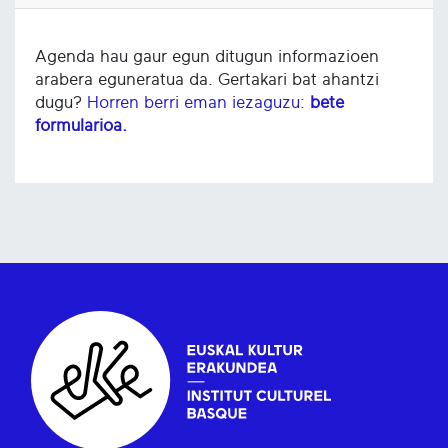
Agenda hau gaur egun ditugun informazioen
arabera eguneratua da. Gertakari bat ahantzi
dugu?
Horren berri eman iezaguzu:
bete
formularioa.