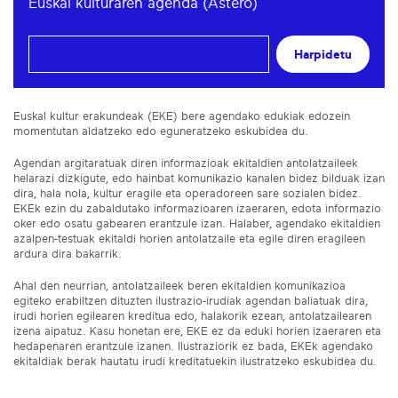
Euskal kulturaren agenda (Astero)
Harpidetu
Euskal kultur erakundeak (EKE) bere agendako edukiak edozein
momentutan aldatzeko edo eguneratzeko eskubidea du.
Agendan argitaratuak diren informazioak ekitaldien antolatzaileek
helarazi dizkigute, edo hainbat komunikazio kanalen bidez bilduak izan
dira, hala nola, kultur eragile eta operadoreen sare sozialen bidez.
EKEk ezin du zabaldutako informazioaren izaeraren, edota informazio
oker edo osatu gabearen erantzule izan. Halaber, agendako ekitaldien
azalpen-testuak ekitaldi horien antolatzaile eta egile diren eragileen
ardura dira bakarrik.
Ahal den neurrian, antolatzaileek beren ekitaldien komunikazioa
egiteko erabiltzen dituzten ilustrazio-irudiak agendan baliatuak dira,
irudi horien egilearen kreditua edo, halakorik ezean, antolatzailearen
izena aipatuz. Kasu honetan ere, EKE ez da eduki horien izaeraren eta
hedapenaren erantzule izanen. Ilustraziorik ez bada, EKEk agendako
ekitaldiak berak hautatu irudi kreditatuekin ilustratzeko eskubidea du.