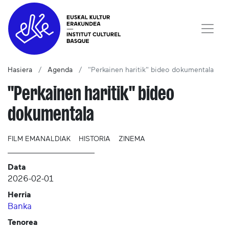
Hasiera
Agenda
"Perkainen haritik" bideo dokumentala
"Perkainen haritik" bideo
dokumentala
FILM EMANALDIAK
HISTORIA
ZINEMA
Data
2026-02-01
Herria
Banka
Tenorea