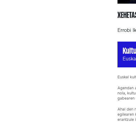
XEHET
Errobi I
Kult
Euska
Euskal ku
Agendan ar
nola, kult
gabearen e
Ahal den n
egilearen 
erantzule 