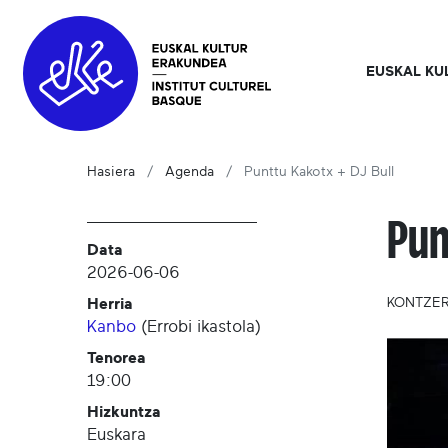
EUSKAL KU
Hasiera
Agenda
Punttu Kakotx + DJ Bull
Pun
Data
2026-06-06
Herria
KONTZE
Kanbo
(
Errobi ikastola
)
Tenorea
19:00
Hizkuntza
Euskara