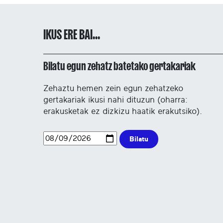
IKUS ERE BAI...
Bilatu egun zehatz batetako gertakariak
Zehaztu hemen zein egun zehatzeko
gertakariak ikusi nahi dituzun (oharra:
erakusketak ez dizkizu haatik erakutsiko).
Bilatu