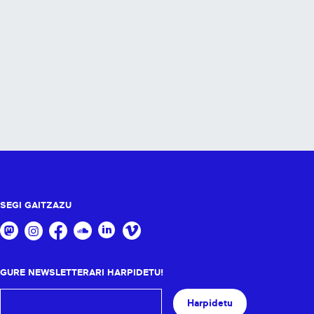
SEGI GAITZAZU
GURE NEWSLETTERARI HARPIDETU!
Harpidetu