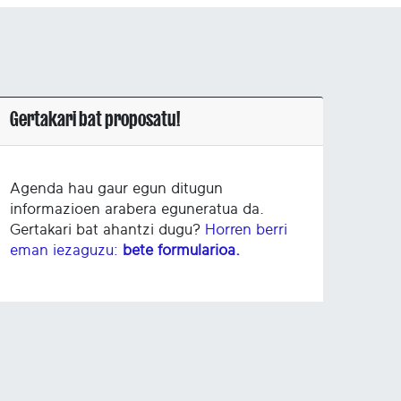
Gertakari bat proposatu!
Agenda hau gaur egun ditugun
informazioen arabera eguneratua da.
Gertakari bat ahantzi dugu?
Horren berri
eman iezaguzu:
bete formularioa.