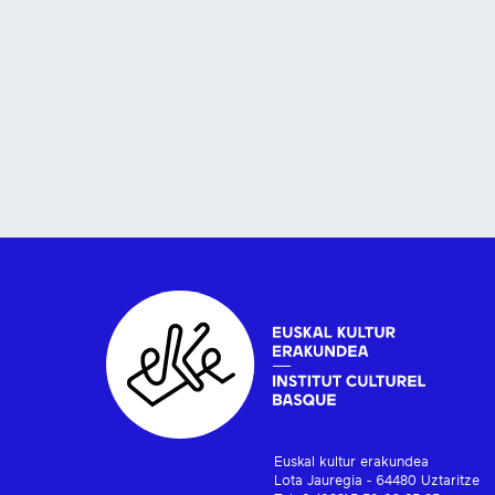
Euskal kultur erakundea
Lota Jauregia - 64480 Uztaritze