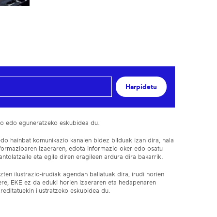
Harpidetu
ko edo eguneratzeko eskubidea du.
edo hainbat komunikazio kanalen bidez bilduak izan dira, hala
nformazioaren izaeraren, edota informazio oker edo osatu
ntolatzaile eta egile diren eragileen ardura dira bakarrik.
ten ilustrazio-irudiak agendan baliatuak dira, irudi horien
 ere, EKE ez da eduki horien izaeraren eta hedapenaren
reditatuekin ilustratzeko eskubidea du.