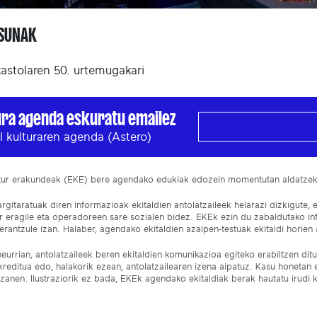
ASUNAK
kastolaren 50. urtemugakari
ura agenda eskuratu emailez
l kulturaren agenda (Astero)
ltur erakundeak (EKE) bere agendako edukiak edozein momentutan aldatze
gitaratuak diren informazioak ekitaldien antolatzaileek helarazi dizkigute, 
ur eragile eta operadoreen sare sozialen bidez. EKEk ezin du zabaldutako i
rantzule izan. Halaber, agendako ekitaldien azalpen-testuak ekitaldi horien a
eurrian, antolatzaileek beren ekitaldien komunikazioa egiteko erabiltzen dituz
kreditua edo, halakorik ezean, antolatzailearen izena aipatuz. Kasu honetan
izanen. Ilustraziorik ez bada, EKEk agendako ekitaldiak berak hautatu irudi k