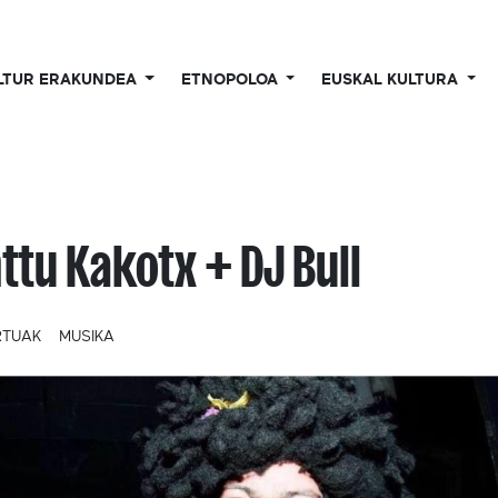
LTUR ERAKUNDEA
ETNOPOLOA
EUSKAL KULTURA
ttu Kakotx + DJ Bull
RTUAK
MUSIKA