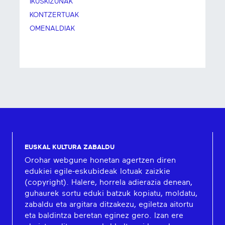
IKUSKIZUNAK
KONTZERTUAK
OMENALDIAK
EUSKAL KULTURA ZABALDU
Orohar webgune honetan agertzen diren
edukiei egile-eskubideak lotuak zaizkie
(copyright). Halere, horrela adierazia denean,
guhaurek sortu eduki batzuk kopiatu, moldatu,
zabaldu eta argitara ditzakezu, egiletza aitortu
eta baldintza beretan eginez gero. Izan ere