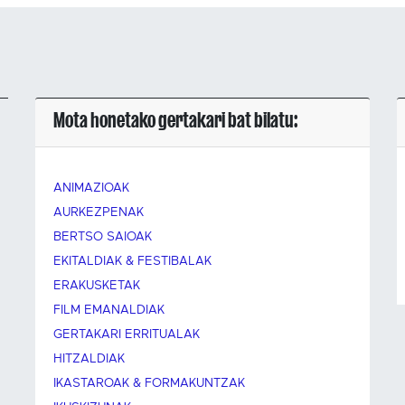
Mota honetako gertakari bat bilatu:
ANIMAZIOAK
AURKEZPENAK
BERTSO SAIOAK
EKITALDIAK & FESTIBALAK
ERAKUSKETAK
FILM EMANALDIAK
GERTAKARI ERRITUALAK
HITZALDIAK
IKASTAROAK & FORMAKUNTZAK