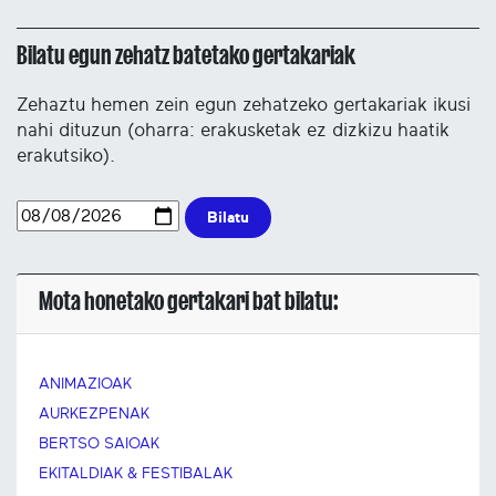
Bilatu egun zehatz batetako gertakariak
Zehaztu hemen zein egun zehatzeko gertakariak ikusi
nahi dituzun (oharra: erakusketak ez dizkizu haatik
erakutsiko).
Bilatu
Mota honetako gertakari bat bilatu:
ANIMAZIOAK
AURKEZPENAK
BERTSO SAIOAK
EKITALDIAK & FESTIBALAK