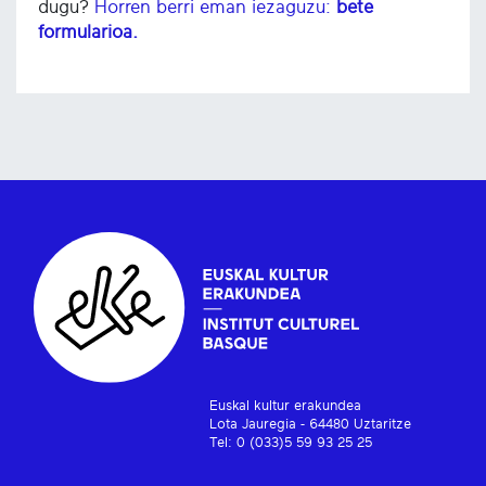
dugu?
Horren berri eman iezaguzu:
bete
formularioa.
Euskal kultur erakundea
Lota Jauregia - 64480 Uztaritze
Tel: 0 (033)5 59 93 25 25