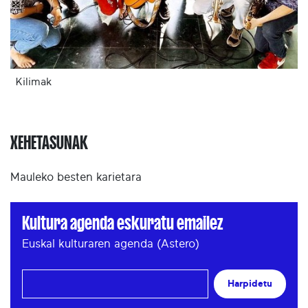
Kilimak
XEHETASUNAK
Mauleko besten karietara
Kultura agenda eskuratu emailez
Euskal kulturaren agenda (Astero)
Harpidetu