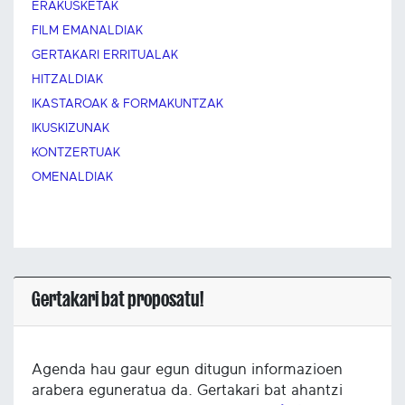
ERAKUSKETAK
FILM EMANALDIAK
GERTAKARI ERRITUALAK
HITZALDIAK
IKASTAROAK & FORMAKUNTZAK
IKUSKIZUNAK
KONTZERTUAK
OMENALDIAK
Gertakari bat proposatu!
Agenda hau gaur egun ditugun informazioen
arabera eguneratua da. Gertakari bat ahantzi