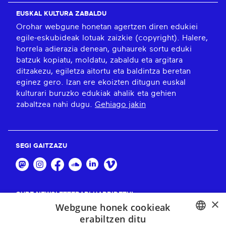
EUSKAL KULTURA ZABALDU
Orohar webgune honetan agertzen diren edukiei
egile-eskubideak lotuak zaizkie (copyright). Halere,
horrela adierazia denean, guhaurek sortu eduki
batzuk kopiatu, moldatu, zabaldu eta argitara
ditzakezu, egiletza aitortu eta baldintza beretan
eginez gero. Izan ere ekoizten ditugun euskal
kulturari buruzko edukiak ahalik eta gehien
zabaltzea nahi dugu.
Gehiago jakin
SEGI GAITZAZU
GURE NEWSLETTERARI HARPIDETU!
×
Webgune honek cookieak
Harpidetu
erabiltzen ditu