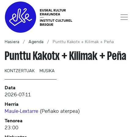
Hasiera
Agenda
Punttu Kakotx + Kilimak + Peña
Punttu Kakotx + Kilimak + Peña
KONTZERTUAK
MUSIKA
Data
2026-07-11
Herria
Maule-Lextarre
(
Peñako aterpea
)
Tenorea
23:00