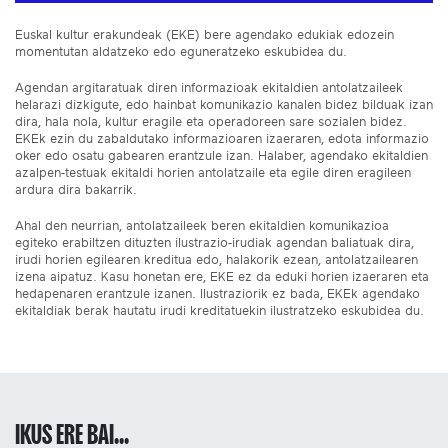
Euskal kultur erakundeak (EKE) bere agendako edukiak edozein
momentutan aldatzeko edo eguneratzeko eskubidea du.
Agendan argitaratuak diren informazioak ekitaldien antolatzaileek
helarazi dizkigute, edo hainbat komunikazio kanalen bidez bilduak izan
dira, hala nola, kultur eragile eta operadoreen sare sozialen bidez.
EKEk ezin du zabaldutako informazioaren izaeraren, edota informazio
oker edo osatu gabearen erantzule izan. Halaber, agendako ekitaldien
azalpen-testuak ekitaldi horien antolatzaile eta egile diren eragileen
ardura dira bakarrik.
Ahal den neurrian, antolatzaileek beren ekitaldien komunikazioa
egiteko erabiltzen dituzten ilustrazio-irudiak agendan baliatuak dira,
irudi horien egilearen kreditua edo, halakorik ezean, antolatzailearen
izena aipatuz. Kasu honetan ere, EKE ez da eduki horien izaeraren eta
hedapenaren erantzule izanen. Ilustraziorik ez bada, EKEk agendako
ekitaldiak berak hautatu irudi kreditatuekin ilustratzeko eskubidea du.
IKUS ERE BAI...