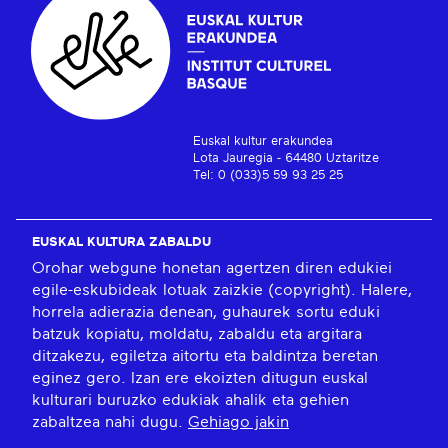
Euskal kultur erakundea
Lota Jauregia - 64480 Uztaritze
Tel: 0 (033)5 59 93 25 25
EUSKAL KULTURA ZABALDU
Orohar webgune honetan agertzen diren edukiei
egile-eskubideak lotuak zaizkie (copyright). Halere,
horrela adierazia denean, guhaurek sortu eduki
batzuk kopiatu, moldatu, zabaldu eta argitara
ditzakezu, egiletza aitortu eta baldintza beretan
eginez gero. Izan ere ekoizten ditugun euskal
kulturari buruzko edukiak ahalik eta gehien
zabaltzea nahi dugu.
Gehiago jakin