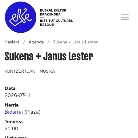
Hasiera
Agenda
Sukena + Janus Lester
Sukena + Janus Lester
KONTZERTUAK
MUSIKA
Data
2026-07-11
Herria
Bidarrai
(
Plaza
)
Tenorea
21:00