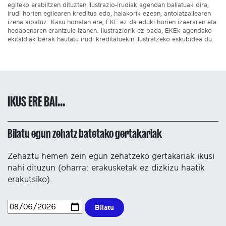
egiteko erabiltzen dituzten ilustrazio-irudiak agendan baliatuak dira,
irudi horien egilearen kreditua edo, halakorik ezean, antolatzailearen
izena aipatuz. Kasu honetan ere, EKE ez da eduki horien izaeraren eta
hedapenaren erantzule izanen. Ilustraziorik ez bada, EKEk agendako
ekitaldiak berak hautatu irudi kreditatuekin ilustratzeko eskubidea du.
IKUS ERE BAI...
Bilatu egun zehatz batetako gertakariak
Zehaztu hemen zein egun zehatzeko gertakariak ikusi
nahi dituzun (oharra: erakusketak ez dizkizu haatik
erakutsiko).
Bilatu