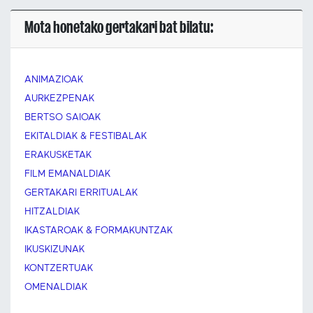
Mota honetako gertakari bat bilatu:
ANIMAZIOAK
AURKEZPENAK
BERTSO SAIOAK
EKITALDIAK & FESTIBALAK
ERAKUSKETAK
FILM EMANALDIAK
GERTAKARI ERRITUALAK
HITZALDIAK
IKASTAROAK & FORMAKUNTZAK
IKUSKIZUNAK
KONTZERTUAK
OMENALDIAK