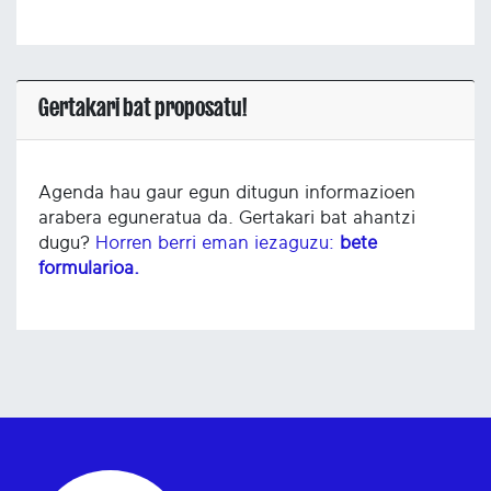
Gertakari bat proposatu!
Agenda hau gaur egun ditugun informazioen
arabera eguneratua da. Gertakari bat ahantzi
dugu?
Horren berri eman iezaguzu:
bete
formularioa.