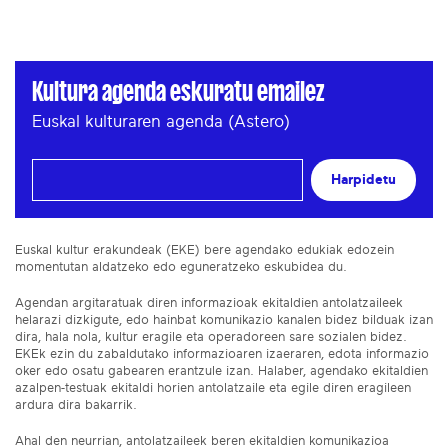
Kultura agenda eskuratu emailez
Euskal kulturaren agenda (Astero)
Harpidetu
Euskal kultur erakundeak (EKE) bere agendako edukiak edozein
momentutan aldatzeko edo eguneratzeko eskubidea du.
Agendan argitaratuak diren informazioak ekitaldien antolatzaileek
helarazi dizkigute, edo hainbat komunikazio kanalen bidez bilduak izan
dira, hala nola, kultur eragile eta operadoreen sare sozialen bidez.
EKEk ezin du zabaldutako informazioaren izaeraren, edota informazio
oker edo osatu gabearen erantzule izan. Halaber, agendako ekitaldien
azalpen-testuak ekitaldi horien antolatzaile eta egile diren eragileen
ardura dira bakarrik.
Ahal den neurrian, antolatzaileek beren ekitaldien komunikazioa