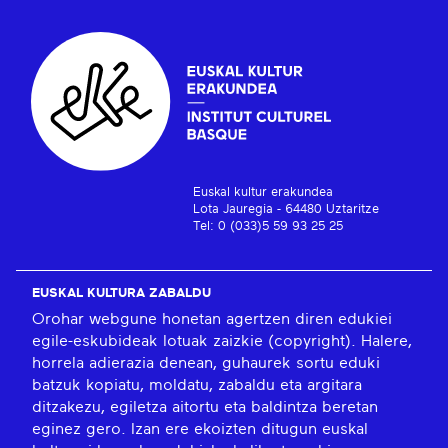
Euskal kultur erakundea
Lota Jauregia - 64480 Uztaritze
Tel: 0 (033)5 59 93 25 25
EUSKAL KULTURA ZABALDU
Orohar webgune honetan agertzen diren edukiei
egile-eskubideak lotuak zaizkie (copyright). Halere,
horrela adierazia denean, guhaurek sortu eduki
batzuk kopiatu, moldatu, zabaldu eta argitara
ditzakezu, egiletza aitortu eta baldintza beretan
eginez gero. Izan ere ekoizten ditugun euskal