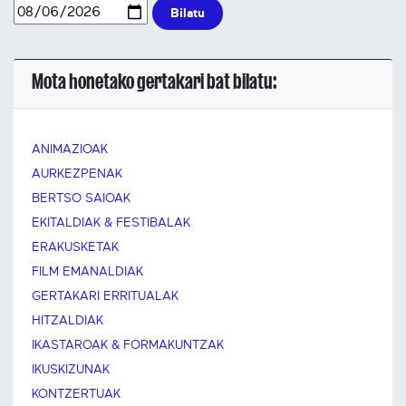
Bilatu
Mota honetako gertakari bat bilatu:
ANIMAZIOAK
AURKEZPENAK
BERTSO SAIOAK
EKITALDIAK & FESTIBALAK
ERAKUSKETAK
FILM EMANALDIAK
GERTAKARI ERRITUALAK
HITZALDIAK
IKASTAROAK & FORMAKUNTZAK
IKUSKIZUNAK
KONTZERTUAK