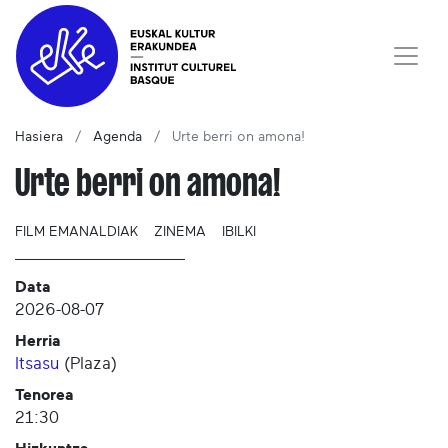
Hasiera
Agenda
Urte berri on amona!
Urte berri on amona!
FILM EMANALDIAK
ZINEMA
IBILKI
Data
2026-08-07
Herria
Itsasu
(
Plaza
)
Tenorea
21:30