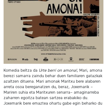
Komedia beltza da
Urte berri on amona!
, Mari, amona
berezi samarra zaindu behar duen familiaren gatazkak
azaltzen dituena. Mari amonak Maritxu bere alabaren
arreta osoa bereganatzen du, beraz, Joxemarik –
Mariren suhia eta Maritxuren senarra– amaginarreba
zaharren egoitza batean sartzea erabakiko du.
Joxemarik bere emaztea ohartu gabe egin beharko du