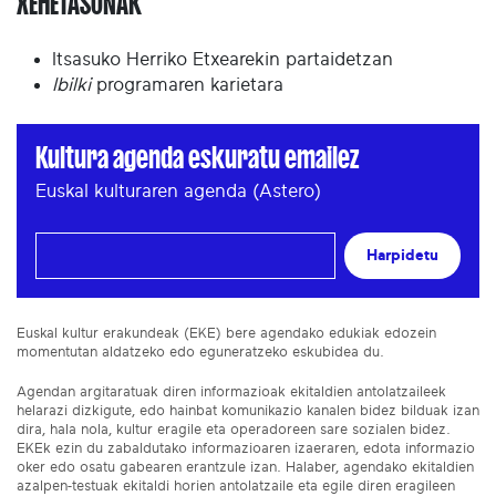
XEHETASUNAK
Itsasuko Herriko Etxearekin partaidetzan
Ibilki
programaren karietara
Kultura agenda eskuratu emailez
Euskal kulturaren agenda (Astero)
Harpidetu
Euskal kultur erakundeak (EKE) bere agendako edukiak edozein
momentutan aldatzeko edo eguneratzeko eskubidea du.
Agendan argitaratuak diren informazioak ekitaldien antolatzaileek
helarazi dizkigute, edo hainbat komunikazio kanalen bidez bilduak izan
dira, hala nola, kultur eragile eta operadoreen sare sozialen bidez.
EKEk ezin du zabaldutako informazioaren izaeraren, edota informazio
oker edo osatu gabearen erantzule izan. Halaber, agendako ekitaldien
azalpen-testuak ekitaldi horien antolatzaile eta egile diren eragileen