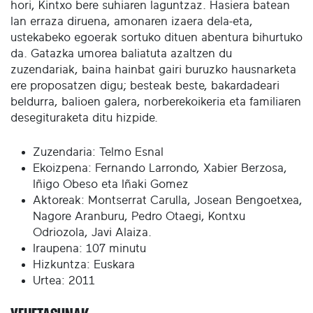
hori, Kintxo bere suhiaren laguntzaz. Hasiera batean
lan erraza diruena, amonaren izaera dela-eta,
ustekabeko egoerak sortuko dituen abentura bihurtuko
da. Gatazka umorea baliatuta azaltzen du
zuzendariak, baina hainbat gairi buruzko hausnarketa
ere proposatzen digu; besteak beste, bakardadeari
beldurra, balioen galera, norberekoikeria eta familiaren
desegituraketa ditu hizpide.
Zuzendaria: Telmo Esnal
Ekoizpena: Fernando Larrondo, Xabier Berzosa,
Iñigo Obeso eta Iñaki Gomez
Aktoreak: Montserrat Carulla, Josean Bengoetxea,
Nagore Aranburu, Pedro Otaegi, Kontxu
Odriozola, Javi Alaiza.
Iraupena: 107 minutu
Hizkuntza: Euskara
Urtea: 2011