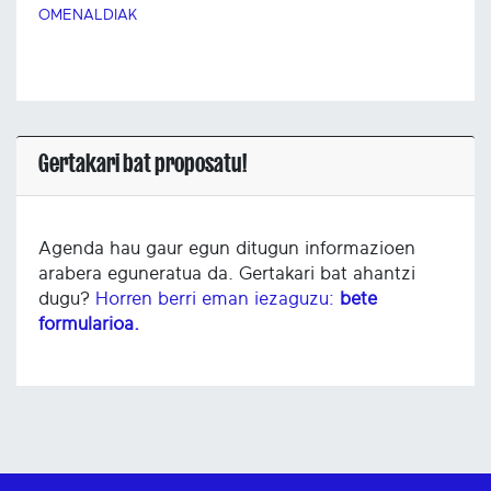
OMENALDIAK
Gertakari bat proposatu!
Agenda hau gaur egun ditugun informazioen
arabera eguneratua da. Gertakari bat ahantzi
dugu?
Horren berri eman iezaguzu:
bete
formularioa.