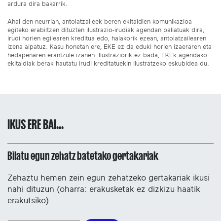
ardura dira bakarrik.
Ahal den neurrian, antolatzaileek beren ekitaldien komunikazioa
egiteko erabiltzen dituzten ilustrazio-irudiak agendan baliatuak dira,
irudi horien egilearen kreditua edo, halakorik ezean, antolatzailearen
izena aipatuz. Kasu honetan ere, EKE ez da eduki horien izaeraren eta
hedapenaren erantzule izanen. Ilustraziorik ez bada, EKEk agendako
ekitaldiak berak hautatu irudi kreditatuekin ilustratzeko eskubidea du.
IKUS ERE BAI...
Bilatu egun zehatz batetako gertakariak
Zehaztu hemen zein egun zehatzeko gertakariak ikusi
nahi dituzun (oharra: erakusketak ez dizkizu haatik
erakutsiko).