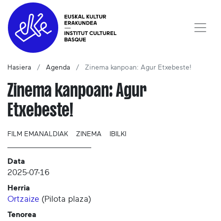
Hasiera
Agenda
Zinema kanpoan: Agur Etxebeste!
Zinema kanpoan: Agur
Etxebeste!
FILM EMANALDIAK
ZINEMA
IBILKI
Data
2025-07-16
Herria
Ortzaize
(
Pilota plaza
)
Tenorea