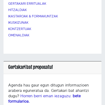
GERTAKARI ERRITUALAK
HITZALDIAK
IKASTAROAK & FORMAKUNTZAK
IKUSKIZUNAK
KONTZERTUAK
OMENALDIAK
Gertakari bat proposatu!
Agenda hau gaur egun ditugun informazioen
arabera eguneratua da. Gertakari bat ahantzi
dugu?
Horren berri eman iezaguzu:
bete
formularioa.