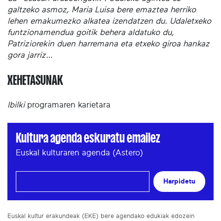
galtzeko asmoz, Maria Luisa bere emaztea herriko
lehen emakumezko alkatea izendatzen du. Udaletxeko
funtzionamendua goitik behera aldatuko du,
Patriziorekin duen harremana eta etxeko giroa hankaz
gora jarriz…
XEHETASUNAK
Ibilki
programaren karietara
Kultura agenda eskuratu emailez
Euskal kulturaren agenda (Astero)
Harpidetu
Euskal kultur erakundeak (EKE) bere agendako edukiak edozein