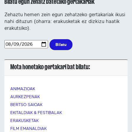
Bilatu egun zehatz batetako gertakariak
Zehaztu hemen zein egun zehatzeko gertakariak ikusi
nahi dituzun (oharra: erakusketak ez dizkizu haatik
erakutsiko).
Bilatu
Mota honetako gertakari bat bilatu:
ANIMAZIOAK
AURKEZPENAK
BERTSO SAIOAK
EKITALDIAK & FESTIBALAK
ERAKUSKETAK
FILM EMANALDIAK