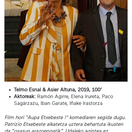
Telmo Esnal & Asier Altuna, 2019, 100’
Aktoreak:
Ramón Agirre, Elena Irureta, Paco
Sagárzazu, Iban Garate, Iñake Irastorza
Film hori "Aupa Etxebeste !" komediaren segida dugu.
Patrizio Etxebeste alkatetza uztera behartuta ikusten
da “osasun arazoengatik”. Udaleko agintea ez