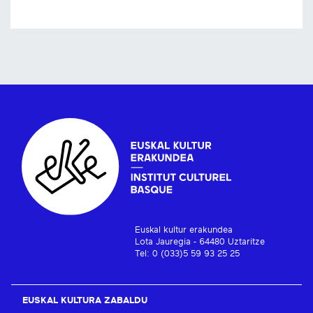
Euskal kultur erakundea
Lota Jauregia - 64480 Uztaritze
Tel: 0 (033)5 59 93 25 25
EUSKAL KULTURA ZABALDU