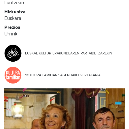
Iluntzean
Hizkuntza
Euskara
Prezioa
Urririk
EUSKAL KULTUR ERAKUNDEAREN PARTAIDETZAREKIN
"KULTURA FAMILIAN" AGENDAKO GERTAKARIA