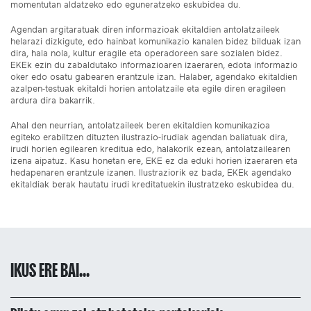
momentutan aldatzeko edo eguneratzeko eskubidea du.
Agendan argitaratuak diren informazioak ekitaldien antolatzaileek
helarazi dizkigute, edo hainbat komunikazio kanalen bidez bilduak izan
dira, hala nola, kultur eragile eta operadoreen sare sozialen bidez.
EKEk ezin du zabaldutako informazioaren izaeraren, edota informazio
oker edo osatu gabearen erantzule izan. Halaber, agendako ekitaldien
azalpen-testuak ekitaldi horien antolatzaile eta egile diren eragileen
ardura dira bakarrik.
Ahal den neurrian, antolatzaileek beren ekitaldien komunikazioa
egiteko erabiltzen dituzten ilustrazio-irudiak agendan baliatuak dira,
irudi horien egilearen kreditua edo, halakorik ezean, antolatzailearen
izena aipatuz. Kasu honetan ere, EKE ez da eduki horien izaeraren eta
hedapenaren erantzule izanen. Ilustraziorik ez bada, EKEk agendako
ekitaldiak berak hautatu irudi kreditatuekin ilustratzeko eskubidea du.
IKUS ERE BAI...