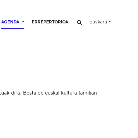
Euskara
AGENDA
ERREPERTORIOA
ak dira. Bestalde euskal kultura familian