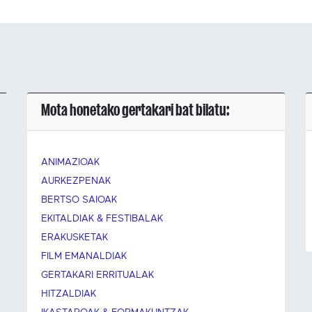
Mota honetako gertakari bat bilatu:
ANIMAZIOAK
AURKEZPENAK
BERTSO SAIOAK
EKITALDIAK & FESTIBALAK
ERAKUSKETAK
FILM EMANALDIAK
GERTAKARI ERRITUALAK
HITZALDIAK