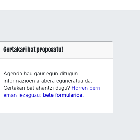
Gertakari bat proposatu!
Agenda hau gaur egun ditugun
informazioen arabera eguneratua da.
Gertakari bat ahantzi dugu?
Horren berri
eman iezaguzu:
bete formularioa.