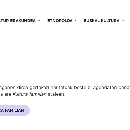
LTUR ERAKUNDEA
ETNOPOLOA
EUSKAL KULTURA
aganen diren gertakari hautatuak beste bi agendatan banatu
ra ere
Kultura familian
atalean.
A FAMILIAN