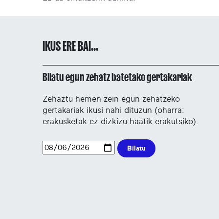
IKUS ERE BAI...
Bilatu egun zehatz batetako gertakariak
Zehaztu hemen zein egun zehatzeko
gertakariak ikusi nahi dituzun (oharra:
erakusketak ez dizkizu haatik erakutsiko).
Bilatu