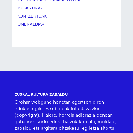
IKASTAROAK & FORMAKUNTZAK
IKUSKIZUNAK
KONTZERTUAK
OMENALDIAK
EUSKAL KULTURA ZABALDU
Orohar webgune honetan agertzen diren
edukiei egile-eskubideak lotuak zaizkie
(copyright). Halere, horrela adierazia denean,
guhaurek sortu eduki batzuk kopiatu, moldatu,
zabaldu eta argitara ditzakezu, egiletza aitortu