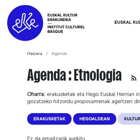
EUSKAL KU
Hasiera
Agenda
Agenda : Etnologia
Oharra:
erakusketak eta Hego Euskal Herrian ir
gozatzeko hitzordu proposamenak agertzen di
ERAKUSKETAK
HEGOALDEAN
KULTUR
Ez da emaitzarik aurkitu.