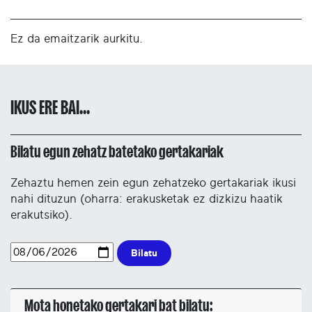
Ez da emaitzarik aurkitu.
IKUS ERE BAI...
Bilatu egun zehatz batetako gertakariak
Zehaztu hemen zein egun zehatzeko gertakariak ikusi
nahi dituzun (oharra: erakusketak ez dizkizu haatik
erakutsiko).
Bilatu
Mota honetako gertakari bat bilatu: