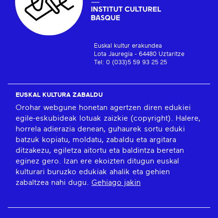
Euskal kultur erakundea
Lota Jauregia - 64480 Uztaritze
Tel: 0 (033)5 59 93 25 25
EUSKAL KULTURA ZABALDU
Orohar webgune honetan agertzen diren edukiei
egile-eskubideak lotuak zaizkie (copyright). Halere,
horrela adierazia denean, guhaurek sortu eduki
batzuk kopiatu, moldatu, zabaldu eta argitara
ditzakezu, egiletza aitortu eta baldintza beretan
eginez gero. Izan ere ekoizten ditugun euskal
kulturari buruzko edukiak ahalik eta gehien
zabaltzea nahi dugu.
Gehiago jakin