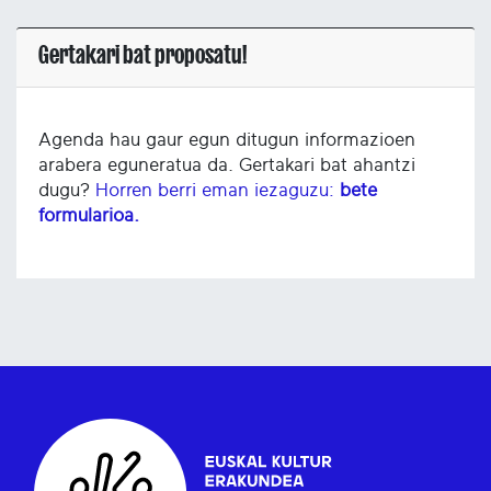
Gertakari bat proposatu!
Agenda hau gaur egun ditugun informazioen
arabera eguneratua da. Gertakari bat ahantzi
dugu?
Horren berri eman iezaguzu:
bete
formularioa.