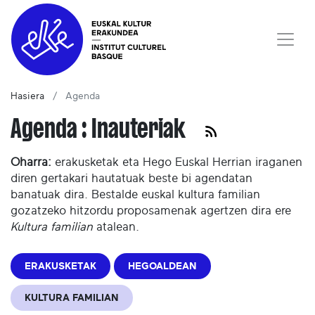
Hasiera
Agenda
Agenda : Inauteriak
Oharra:
erakusketak eta Hego Euskal Herrian iraganen
diren gertakari hautatuak beste bi agendatan
banatuak dira. Bestalde euskal kultura familian
gozatzeko hitzordu proposamenak agertzen dira ere
Kultura familian
atalean.
ERAKUSKETAK
HEGOALDEAN
KULTURA FAMILIAN