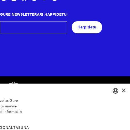
GURE NEWSLETTERARI HARPIDETU!
Harpidetu
×
tzeko. Gure
a analisi-
BASQUE
te informazio
FRENCH
SPANISH
ZIONALTASUNA