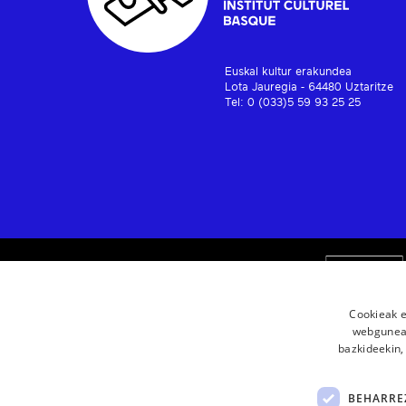
Euskal kultur erakundea
Lota Jauregia - 64480 Uztaritze
Tel: 0 (033)5 59 93 25 25
Cookieak e
webgunear
bazkideekin,
BEHARRE