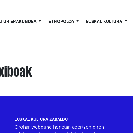
LTUR ERAKUNDEA
ETNOPOLOA
EUSKAL KULTURA
xiboak
EUSKAL KULTURA ZABALDU
Orohar webgune honetan agertzen diren