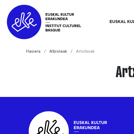
EUSKAL KU
Hasiera
Albisteak
Artxiboak
Art