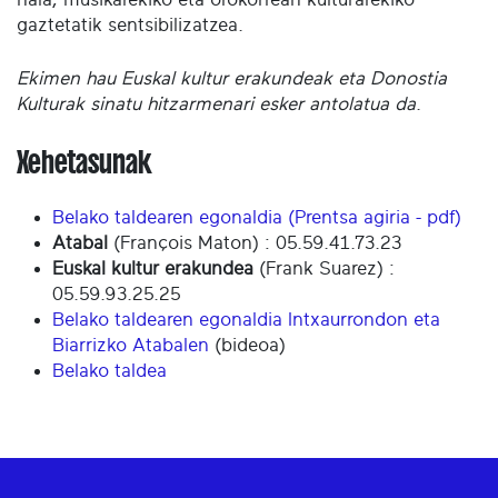
gaztetatik sentsibilizatzea.
Ekimen hau Euskal kultur erakundeak eta Donostia
Kulturak sinatu hitzarmenari esker antolatua da
.
Xehetasunak
Belako taldearen egonaldia (Prentsa agiria - pdf)
Atabal
(François Maton) : 05.59.41.73.23
Euskal kultur erakundea
(Frank Suarez) :
05.59.93.25.25
Belako taldearen egonaldia Intxaurrondon eta
Biarrizko Atabalen
(bideoa)
Belako taldea