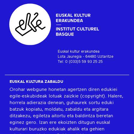
Euskal kultur erakundea
Lota Jauregia - 64480 Uztaritze
Tel: 0 (033)5 59 93 25 25
EUSKAL KULTURA ZABALDU
Orohar webgune honetan agertzen diren edukiei
egile-eskubideak lotuak zaizkie (copyright). Halere,
horrela adierazia denean, guhaurek sortu eduki
batzuk kopiatu, moldatu, zabaldu eta argitara
ditzakezu, egiletza aitortu eta baldintza beretan
eginez gero. Izan ere ekoizten ditugun euskal
kulturari buruzko edukiak ahalik eta gehien