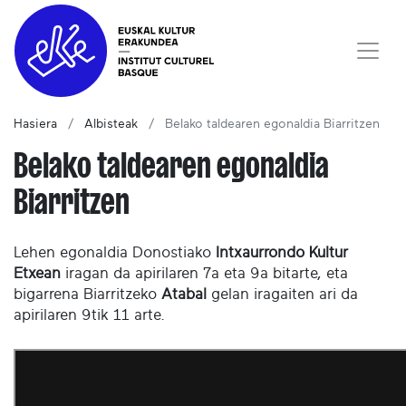
Hasiera
Albisteak
Belako taldearen egonaldia Biarritzen
Belako taldearen egonaldia
Biarritzen
Lehen egonaldia Donostiako
Intxaurrondo Kultur
Etxean
iragan da apirilaren 7a eta 9a bitarte, eta
bigarrena Biarritzeko
Atabal
gelan iragaiten ari da
apirilaren 9tik 11 arte.