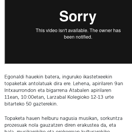
Egonaldi hauekin batera, inguruko ikastetxeekin
topaketak antolatuak dira ere. Lehena, apirilaren 9an
Intxaurrondon eta bigarrena Atabalen apirilaren
11ean, 10:00etan, Larzabal Kolegioko 12-13 urte
bitarteko 50 gazterekin.
Topaketa hauen helburu nagusia musikan, sorkuntza
prozesuak nola gauzatzen diren erakustea da, eta
hala, musikarekiko eta orokorrean kulturarekiko