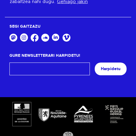
zabaltzea nahi dugu.
Gehiago jakin
SEGI GAITZAZU
GURE NEWSLETTERARI HARPIDETU!
Harpidetu