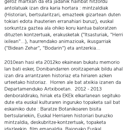
geroz martxan da eta jadanik hainbat hitzordu
antolatuak izan dira karia hortara : mintzaldiak
(Historiari, bertsularitzari, emazteek gizartean duten
tokiari edota ihauterien erranahiari buruz), euskal
sorkuntza gaztea ala ohiko koru kantua baloratzen
dituzten kontzertuak, erakusketak ("Itsasturiak, "Herri
ixilean"...), haurrendako animazioak, ikusgarriak
("Bidean Zehar", "Bodarin") eta antzerkia...
2010ean hasi eta 2012ko ekainean bukatu memorio
lan bati esker, Donibandarren oroitzapenak bildu ahal
izan dira arrantzaren historiaz eta hiriaren azken
urteetako historiaz. Horren ale bat atxikia izanen da
Departamenduko Artxiboetan. 2012 - 2013
denboraldirako, hiriak eta EKEk elkarlanean segituko
dute eta euskal kulturaren inguruko topaketa sail bat
eskainiko dute : Baratze Botanikoaren bisita
bertsulariekin, Euskal Herriaren historiari buruzko
mintzaldia, deskubritze-kontzertuak, topaketa
idazleekin, film emanaldia, Baionako Euskal