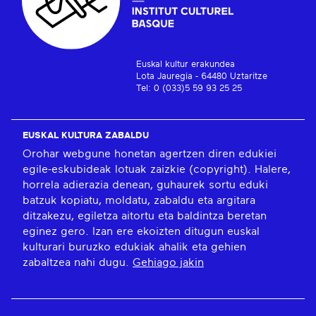
Euskal kultur erakundea
Lota Jauregia - 64480 Uztaritze
Tel: 0 (033)5 59 93 25 25
EUSKAL KULTURA ZABALDU
Orohar webgune honetan agertzen diren edukiei
egile-eskubideak lotuak zaizkie (copyright). Halere,
horrela adierazia denean, guhaurek sortu eduki
batzuk kopiatu, moldatu, zabaldu eta argitara
ditzakezu, egiletza aitortu eta baldintza beretan
eginez gero. Izan ere ekoizten ditugun euskal
kulturari buruzko edukiak ahalik eta gehien
zabaltzea nahi dugu.
Gehiago jakin