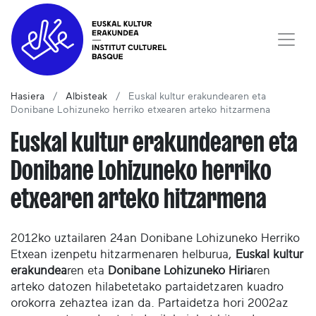
Hasiera
Albisteak
Euskal kultur erakundearen eta
Donibane Lohizuneko herriko etxearen arteko hitzarmena
Euskal kultur erakundearen eta
Donibane Lohizuneko herriko
etxearen arteko hitzarmena
2012ko uztailaren 24an Donibane Lohizuneko Herriko
Etxean izenpetu hitzarmenaren helburua,
Euskal kultur
erakundea
ren eta
Donibane Lohizuneko Hiria
ren
arteko datozen hilabetetako partaidetzaren kuadro
orokorra zehaztea izan da. Partaidetza hori 2002az