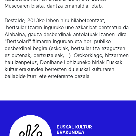
Museoaren bisita, dantza emanaldia, etab.
Bestalde, 2013ko lehen hiru hilabeteentzat,
bertsularitzaren inguruko une azkar bat pentsatua da.
Alabaina, gauza desberdinak antolatuak izanen dira
"Bertsolari" filmaren inguruan eta hori publiko
desberdinei begira (eskolak, bertsularitza ezagutzen
ez dutenak, bertsuzaleak,...). Orokorkiago, hitzarmen
hau izenpetuz, Donibane Lohizuneko hiriak Euskak
kultur erakundea berresten du euskal kulturaren
baliabide iturri ete erreferente bezala.