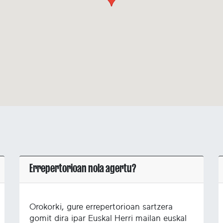
Errepertorioan nola agertu?
Orokorki, gure errepertorioan sartzera
gomit dira ipar Euskal Herri mailan euskal