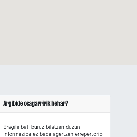
Argibide osagarririk behar?
Eragile bati buruz bilatzen duzun
informazioa ez bada agertzen errepertorio