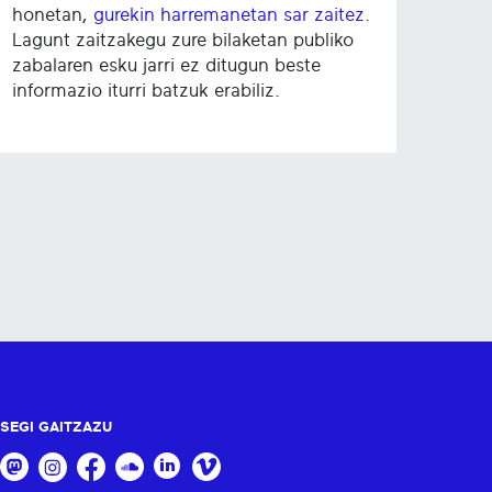
honetan,
gurekin harremanetan sar zaitez
.
Lagunt zaitzakegu zure bilaketan publiko
zabalaren esku jarri ez ditugun beste
informazio iturri batzuk erabiliz.
SEGI GAITZAZU