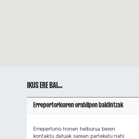
IKUS ERE BAI...
Errepertorioaren erabilpen baldintzak
Errepertorio honen helburua beren
kontaktu datuak sarean partekatu nahi