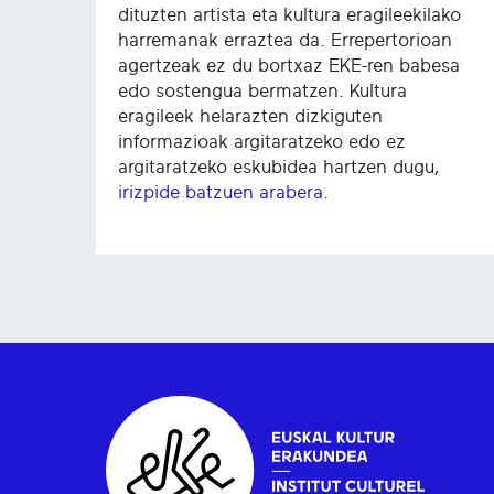
dituzten artista eta kultura eragileekilako
harremanak erraztea da. Errepertorioan
agertzeak ez du bortxaz EKE-ren babesa
edo sostengua bermatzen. Kultura
eragileek helarazten dizkiguten
informazioak argitaratzeko edo ez
argitaratzeko eskubidea hartzen dugu,
irizpide batzuen arabera
.