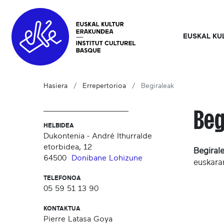
EUSKAL KU
Hasiera
Errepertorioa
Begiraleak
Beg
HELBIDEA
Dukontenia - André Ithurralde
etorbidea, 12
Begiral
64500
Donibane Lohizune
euskarar
TELEFONOA
05 59 51 13 90
KONTAKTUA
Pierre Latasa Goya