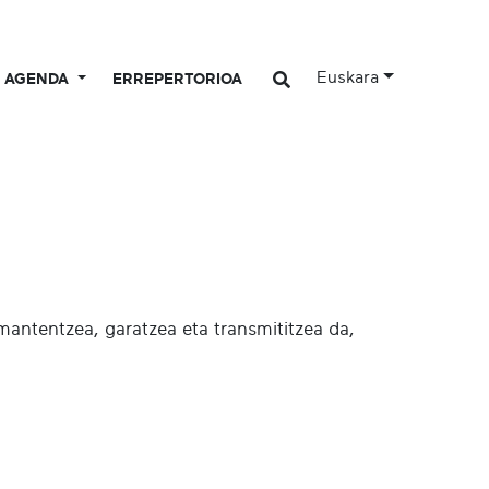
Euskara
AGENDA
ERREPERTORIOA
mantentzea, garatzea eta transmititzea da,