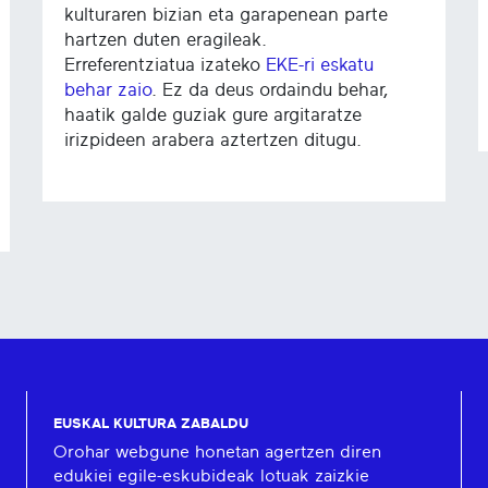
kulturaren bizian eta garapenean parte
hartzen duten eragileak.
Erreferentziatua izateko
EKE-ri eskatu
behar zaio
. Ez da deus ordaindu behar,
haatik galde guziak gure argitaratze
irizpideen arabera aztertzen ditugu.
EUSKAL KULTURA ZABALDU
Orohar webgune honetan agertzen diren
edukiei egile-eskubideak lotuak zaizkie