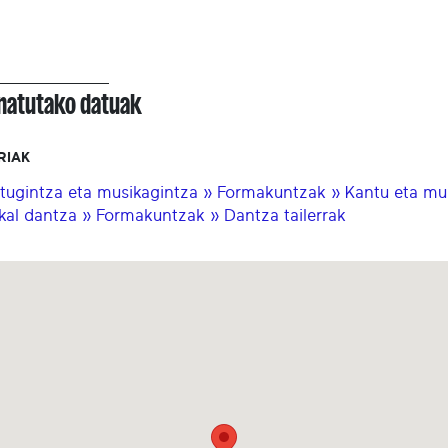
onatutako datuak
RIAK
tugintza eta musikagintza » Formakuntzak » Kantu eta musi
kal dantza » Formakuntzak » Dantza tailerrak