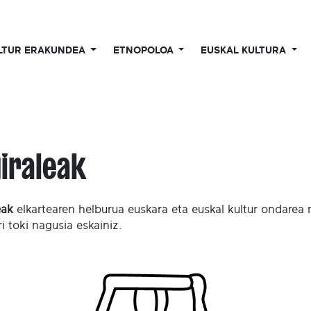
LTUR ERAKUNDEA
ETNOPOLOA
EUSKAL KULTURA
iraleak
eak
elkartearen helburua euskara eta euskal kultur ondarea 
i toki nagusia eskainiz.