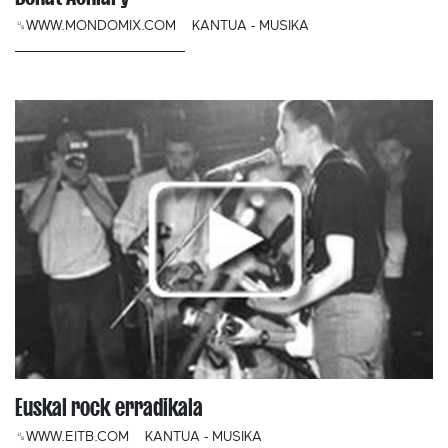
␟WWW.MONDOMIX.COM
KANTUA - MUSIKA
Euskal rock erradikala
␟WWW.EITB.COM
KANTUA - MUSIKA