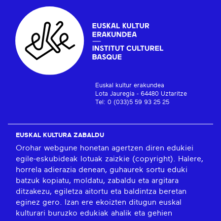
Euskal kultur erakundea
Lota Jauregia - 64480 Uztaritze
Tel: 0 (033)5 59 93 25 25
EUSKAL KULTURA ZABALDU
Orohar webgune honetan agertzen diren edukiei
egile-eskubideak lotuak zaizkie (copyright). Halere,
horrela adierazia denean, guhaurek sortu eduki
batzuk kopiatu, moldatu, zabaldu eta argitara
ditzakezu, egiletza aitortu eta baldintza beretan
eginez gero. Izan ere ekoizten ditugun euskal
kulturari buruzko edukiak ahalik eta gehien