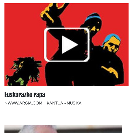
Euskarazko rapa
␟WWW.ARGIA.COM
KANTUA - MUSIKA