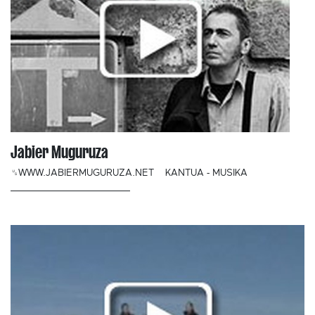
Jabier Muguruza
␟WWW.JABIERMUGURUZA.NET
KANTUA - MUSIKA