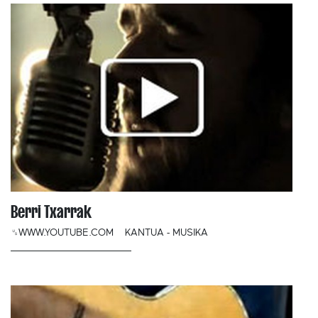
Berri Txarrak
␟WWW.YOUTUBE.COM
KANTUA - MUSIKA