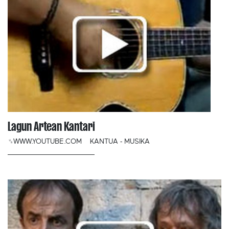
Lagun Artean Kantari
␟WWW.YOUTUBE.COM
KANTUA - MUSIKA