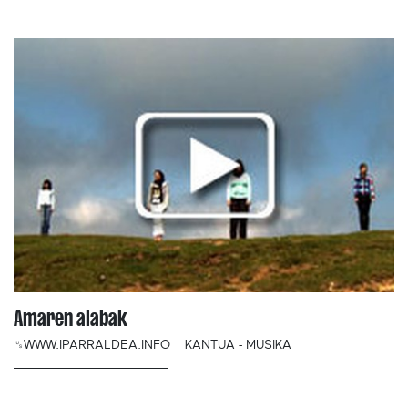
Amaren alabak
␟WWW.IPARRALDEA.INFO
KANTUA - MUSIKA