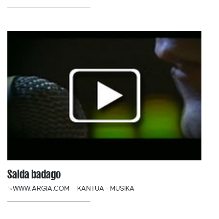
Salda badago
␟WWW.ARGIA.COM
KANTUA - MUSIKA