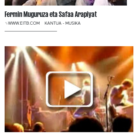
Fermin Muguruza eta Safaa Arapiyat
␟WWW.EITB.COM
KANTUA - MUSIKA