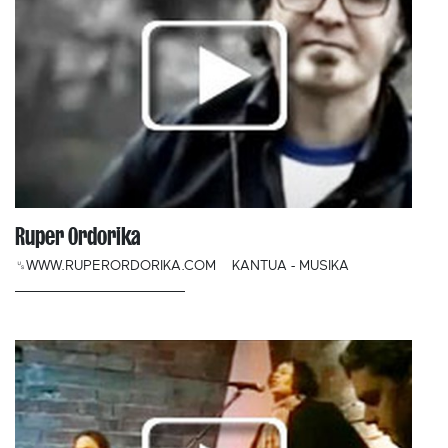
Ruper Ordorika
␟WWW.RUPERORDORIKA.COM
KANTUA - MUSIKA