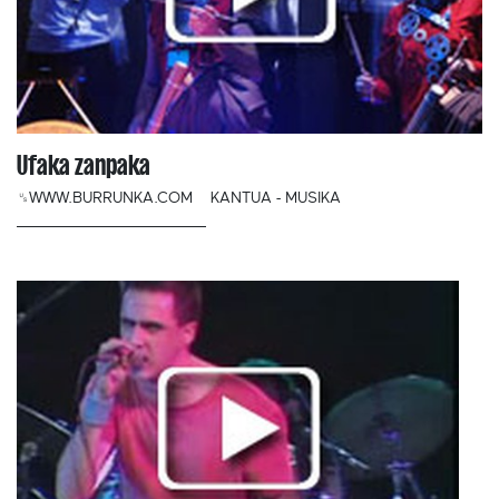
Ufaka zanpaka
␟WWW.BURRUNKA.COM
KANTUA - MUSIKA