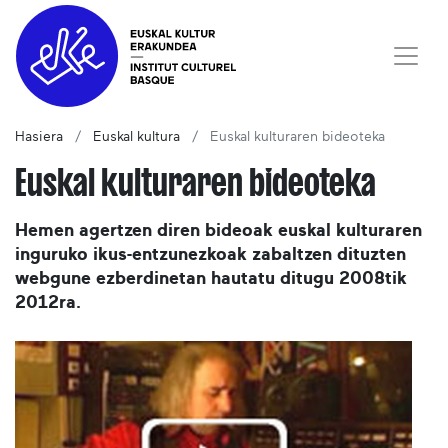
Hasiera
Euskal kultura
Euskal kulturaren bideoteka
Euskal kulturaren bideoteka
Hemen agertzen diren bideoak euskal kulturaren
inguruko ikus-entzunezkoak zabaltzen dituzten
webgune ezberdinetan hautatu ditugu 2008tik
2012ra.