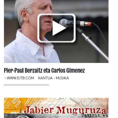
Pier-Paul Berzaitz eta Carlos Gimenez
␟WWW.EITB.COM
KANTUA - MUSIKA