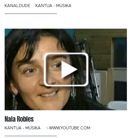
KANALDUDE
KANTUA - MUSIKA
Naia Robles
KANTUA - MUSIKA
␟WWW.YOUTUBE.COM