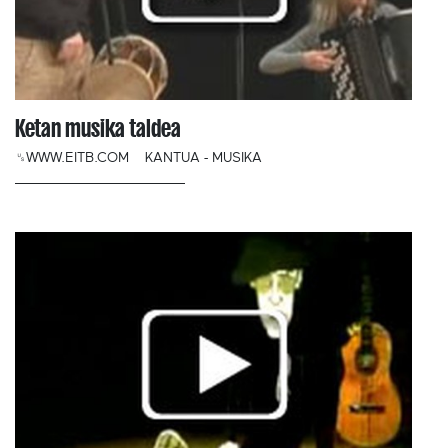
Ketan musika taldea
␟WWW.EITB.COM
KANTUA - MUSIKA