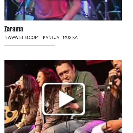
Zarama
␟WWW.EITB.COM
KANTUA - MUSIKA