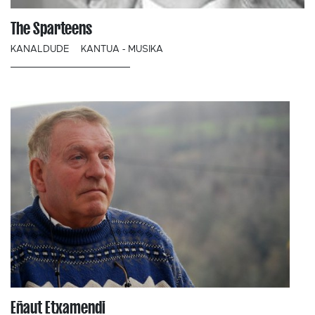
The Sparteens
KANALDUDE
KANTUA - MUSIKA
Eñaut Etxamendi