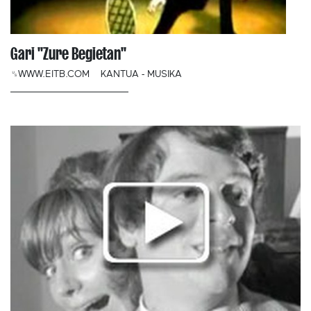
Gari ''Zure Begietan''
␟WWW.EITB.COM
KANTUA - MUSIKA