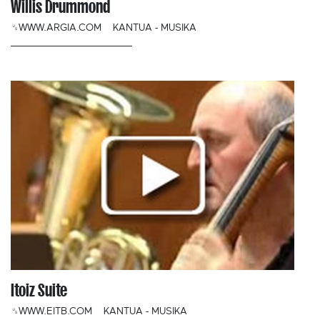
Willis Drummond
␟WWW.ARGIA.COM
KANTUA - MUSIKA
Itoiz Suite
␟WWW.EITB.COM
KANTUA - MUSIKA