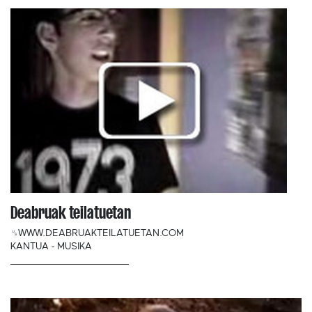
Deabruak teilatuetan
␟WWW.DEABRUAKTEILATUETAN.COM
KANTUA - MUSIKA