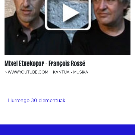
Mixel Etxekopar - François Rossé
␟WWW.YOUTUBE.COM
KANTUA - MUSIKA
Hurrengo 30 elementuak