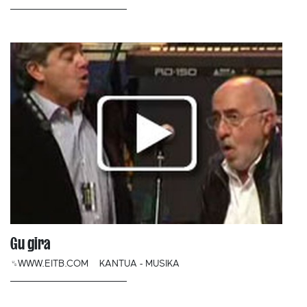
Gu gira
␟WWW.EITB.COM
KANTUA - MUSIKA