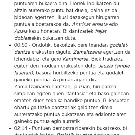
puntuaren bukaera dira. Horrek inplikatzen du
aitzin aurrerako puntu bat duela, baina ez da
bideoan agertzen. Ikusi dezakegun hirugarren
puntua alboetarakoa da,
Antrixat erresta
edo
Apala
kasu honetan. Bi dantzariek
frejat
doblea
rekin bukatzen dute.
00:50 - Ondotik, bakoitzak bere txandan
godalet-
dantza
erakusten digute.
Zamaltzaina
agertzen da
lehendabizi eta gero
Kantiniersa
. Biek tradizioz
egiten den moduan erakusten dute:
Jauzia (sinple
lauetan)
, basora hurbiltzeko puntua eta godalet
gaineko puntua. Azpimarragarri dira
Zamaltzainaren dantzan, jauzian, hirugarren
simplean egiten duen "fantasia" eta baso gainean
ematen duen teknika handiko puntua. Bi kasuetan
ohartu gaitezke dantzariak gelditzen direla
aurreratzeko puntua bukatzean eta edalontziaren
gaineko puntua egin aurretik.
02:14 - Puntuen demostrazioarekin bukatzeko, bi