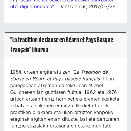
utzi digun ondarea"
- Dantzan.eus, 2017/03/29
"La tradition de danse en Béarn et Pays Basque
français" liburua
1984. urtean argitaratu zen
"La Tradition de
danse en Béarn et Pays basque français"
liburu
paregabean atxeman daiteke Jean-Michel
Guilcher-en lan guztiaren fruitua. 1962 eta 1976
urteen artean herriz herri xeheki eraman ikerketa
zehatz eta sakonen emaitza. Ikerketa horiek
praktiken bilakaera eta ukan dituzten kanpoko
eraginak argitan eman dituzte, bai eta dantzaren
funtzio sozialak nortasunaren eta komunitate-