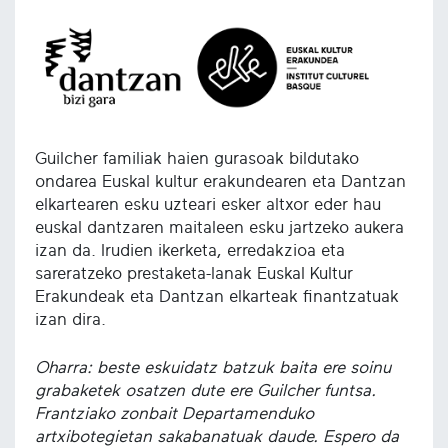
Guilcher familiak haien gurasoak bildutako
ondarea Euskal kultur erakundearen eta Dantzan
elkartearen esku uzteari esker altxor eder hau
euskal dantzaren maitaleen esku jartzeko aukera
izan da. Irudien ikerketa, erredakzioa eta
sareratzeko prestaketa-lanak Euskal Kultur
Erakundeak eta Dantzan elkarteak finantzatuak
izan dira.
Oharra: beste eskuidatz batzuk baita ere soinu
grabaketek osatzen dute ere Guilcher funtsa.
Frantziako zonbait Departamenduko
artxibotegietan sakabanatuak daude. Espero da