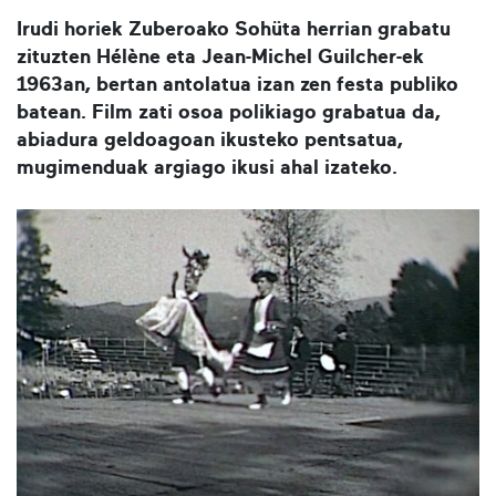
Irudi horiek Zuberoako Sohüta herrian grabatu
zituzten Hélène eta Jean-Michel Guilcher-ek
1963an, bertan antolatua izan zen festa publiko
batean. Film zati osoa polikiago grabatua da,
abiadura geldoagoan ikusteko pentsatua,
mugimenduak argiago ikusi ahal izateko.