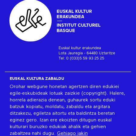
Euskal kultur erakundea
Lota Jauregia - 64480 Uztaritze
Tel: 0 (033)5 59 93 25 25
EUSKAL KULTURA ZABALDU
Orohar webgune honetan agertzen diren edukiei
egile-eskubideak lotuak zaizkie (copyright). Halere,
horrela adierazia denean, guhaurek sortu eduki
batzuk kopiatu, moldatu, zabaldu eta argitara
ditzakezu, egiletza aitortu eta baldintza beretan
eginez gero. Izan ere ekoizten ditugun euskal
kulturari buruzko edukiak ahalik eta gehien
zabaltzea nahi dugu.
Gehiago jakin