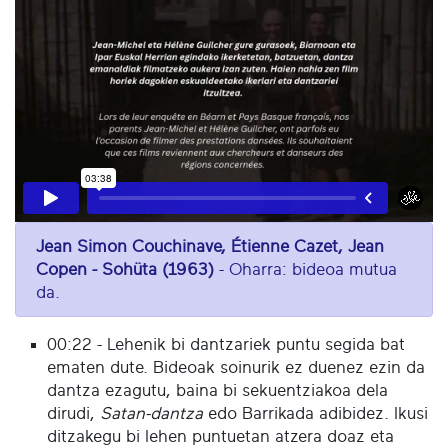
Jean Simon Couchinave, Étienne Cazet, Jean
Copen - Sohüta (1963)
- Oharra: bideoa mutua
da.
00:22 - Lehenik bi dantzariek puntu segida bat
ematen dute. Bideoak soinurik ez duenez ezin da
dantza ezagutu, baina bi sekuentziakoa dela
dirudi,
Satan-dantza
edo Barrikada adibidez. Ikusi
ditzakegu bi lehen puntuetan atzera doaz eta