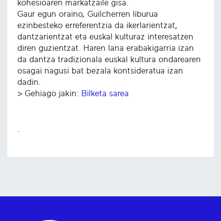
kohesioaren markatzaile gisa.
Gaur egun oraino, Guilcherren liburua
ezinbesteko erreferentzia da ikerlarientzat,
dantzarientzat eta euskal kulturaz interesatzen
diren guzientzat. Haren lana erabakigarria izan
da dantza tradizionala euskal kultura ondarearen
osagai nagusi bat bezala kontsideratua izan
dadin.
> Gehiago jakin:
Bilketa sarea
.