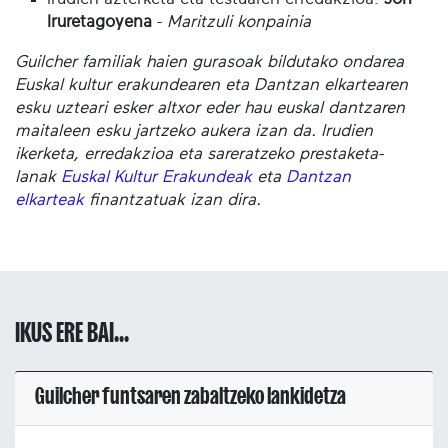
Iruretagoyena
-
Maritzuli konpainia
Guilcher familiak haien gurasoak bildutako ondarea
Euskal kultur erakundearen eta Dantzan elkartearen
esku uzteari esker altxor eder hau euskal dantzaren
maitaleen esku jartzeko aukera izan da. Irudien
ikerketa, erredakzioa eta sareratzeko prestaketa-
lanak
Euskal Kultur Erakundeak
eta
Dantzan
elkarteak
finantzatuak izan dira.
IKUS ERE BAI...
Guilcher funtsaren zabaltzeko lankidetza