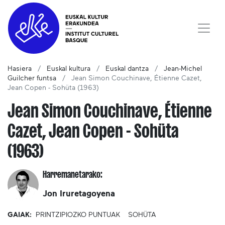
Hasiera
Euskal kultura
Euskal dantza
Jean-Michel
Guilcher funtsa
Jean Simon Couchinave, Étienne Cazet,
Jean Copen - Sohüta (1963)
Jean Simon Couchinave, Étienne
Cazet, Jean Copen - Sohüta
(1963)
Harremanetarako:
Jon Iruretagoyena
GAIAK:
PRINTZIPIOZKO PUNTUAK
SOHÜTA