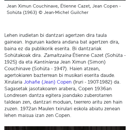
Jean Ximun Couchinave, Étienne Cazet, Jean Copen -
Sohüta (1963) © Jean-Michel Guilcher
Lehen irudietan bi dantzari agertzen dira taula
gainean. Inguruan kadera andana bat agertzen dira,
baina ez da publikorik eserita. Bi dantzariak
Sohütakoak dira.
Zamaltzaina
Étienne Cazet (Sohüta -
1925) da eta
Kantiniersa
Jean Ximun (Simon)
Couchinave (Sohüta - 1947). Haien atzean,
agertokiaren bazterrean bi musikari eserita daude.
Xirularia
Johañe (Jean) Copen
(Iruri - 1907-1982) da.
Sagasetak jasotakoaren arabera, Copen 1936an
Londresen dantza egitera joandako zuberotarren
taldean zen, dantzari moduan, txerrero aritu zen hain
zuzen. 1972an Maulen txirulari eskola abiatu zenean
lehen maisua izan zen Copen.