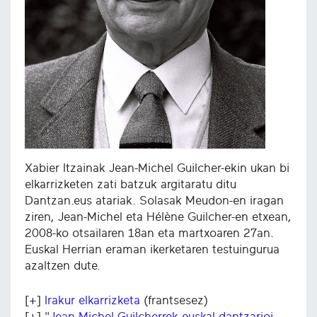
Xabier Itzainak Jean-Michel Guilcher-ekin ukan bi
elkarrizketen zati batzuk argitaratu ditu
Dantzan.eus atariak. Solasak Meudon-en iragan
ziren, Jean-Michel eta Hélène Guilcher-en etxean,
2008-ko otsailaren 18an eta martxoaren 27an.
Euskal Herrian eraman ikerketaren testuingurua
azaltzen dute.
[+]
Irakur elkarrizketa
(frantsesez)
[+]
"Jean Michel Guilcherrek euskal dantzarioi