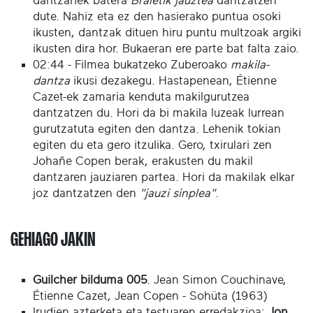
dantzariek batera
Braletik jauztea
dantzatzen
dute. Nahiz eta ez den hasierako puntua osoki
ikusten, dantzak dituen hiru puntu multzoak argiki
ikusten dira hor. Bukaeran ere parte bat falta zaio.
02:44 - Filmea bukatzeko Zuberoako
makila-
dantza
ikusi dezakegu. Hastapenean, Étienne
Cazet-ek zamaria kenduta makilgurutzea
dantzatzen du. Hori da bi makila luzeak lurrean
gurutzatuta egiten den dantza. Lehenik tokian
egiten du eta gero itzulika. Gero, txirulari zen
Johañe Copen berak, erakusten du makil
dantzaren jauziaren partea. Hori da makilak elkar
joz dantzatzen den
"jauzi sinplea"
.
GEHIAGO JAKIN
Guilcher bilduma 005
. Jean Simon Couchinave,
Étienne Cazet, Jean Copen - Sohüta (1963)
Irudien azterketa eta testuaren erredakzioa:
Jon