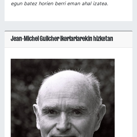
egun batez horien berri eman ahal izatea.
Jean-Michel Guilcher ikerlariarekin hizketan