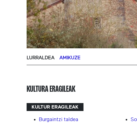
LURRALDEA
AMIKUZE
KULTURA ERAGILEAK
KULTUR ERAGILEAK
Burgaintzi taldea
So