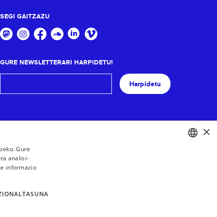
SEGI GAITZAZU
GURE NEWSLETTERARI HARPIDETU!
Harpidetu
×
tzeko. Gure
a analisi-
BASQUE
te informazio
FRENCH
SPANISH
ZIONALTASUNA
ENGLISH