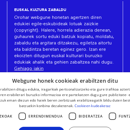
EUSKAL KULTURA ZABALDU
Orohar webgune honetan agertzen diren
edukiei egile-eskubideak lotuak zaizkie
(copyright). Halere, horrela adierazia denean,
guhaurek sortu eduki batzuk kopiatu, moldatu,
zabaldu eta argitara ditzakezu, egiletza aitortu
eta baldintza beretan eginez gero. Izan ere
ekoizten ditugun euskal kulturari buruzko
edukiak ahalik eta gehien zabaltzea nahi dugu.
Gehiago jakin
Webgune honek cookieak erabiltzen ditu
rabiltzen ditugu edukia, iragarkiak pertsonalizatzeko eta gure trafikoa azter
en erabilerari buruzko informazioa ere partekatzen dugu gure publizitate- et
 zuk eman diezun edo haiek beren zerbitzuak erabiltzeagatik bildu duten bes
batzuekin konbina dezaketenak.
Cookieen kudeaketaz
ZKOAK
ERRENDIMENDUA
BIDERATZEA
FUNT