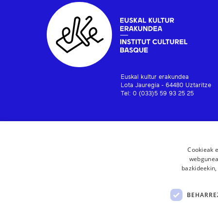
Euskal kultur erakundea
Lota Jauregia - 64480 Uztaritze
Tel: 0 (033)5 59 93 25 25
Cookieak e
webgunear
bazkideekin,
BEHARRE