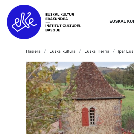
EUSKAL KU
Hasiera
Euskal kultura
Euskal Herria
Ipar Eus