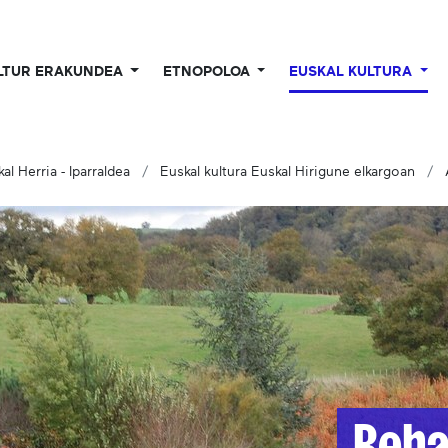
LTUR ERAKUNDEA
ETNOPOLOA
EUSKAL KULTURA
kal Herria - Iparraldea
Euskal kultura Euskal Hirigune elkargoan
Beha