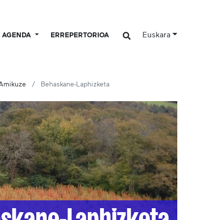
Euskara
AGENDA
ERREPERTORIOA
Amikuze
Behaskane-Laphizketa
skane-Laphizketa