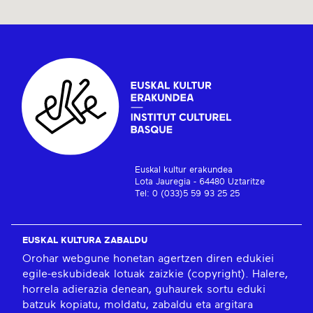
Euskal kultur erakundea
Lota Jauregia - 64480 Uztaritze
Tel: 0 (033)5 59 93 25 25
EUSKAL KULTURA ZABALDU
Orohar webgune honetan agertzen diren edukiei
egile-eskubideak lotuak zaizkie (copyright). Halere,
horrela adierazia denean, guhaurek sortu eduki
batzuk kopiatu, moldatu, zabaldu eta argitara