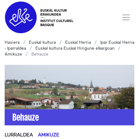
Hasiera
Euskal kultura
Euskal Herria
Ipar Euskal Herria
- Iparraldea
Euskal kultura Euskal Hirigune elkargoan
Amikuze
Behauze
Behauze
LURRALDEA
AMIKUZE