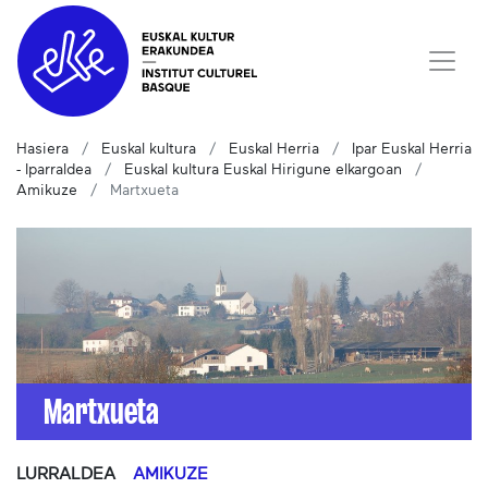
Hasiera
Euskal kultura
Euskal Herria
Ipar Euskal Herria
- Iparraldea
Euskal kultura Euskal Hirigune elkargoan
Amikuze
Martxueta
Martxueta
LURRALDEA
AMIKUZE