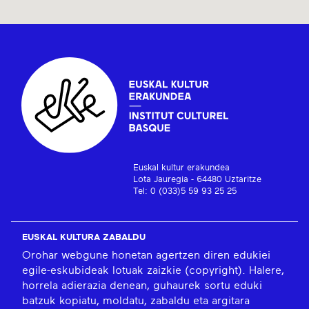
Euskal kultur erakundea
Lota Jauregia - 64480 Uztaritze
Tel: 0 (033)5 59 93 25 25
EUSKAL KULTURA ZABALDU
Orohar webgune honetan agertzen diren edukiei
egile-eskubideak lotuak zaizkie (copyright). Halere,
horrela adierazia denean, guhaurek sortu eduki
batzuk kopiatu, moldatu, zabaldu eta argitara