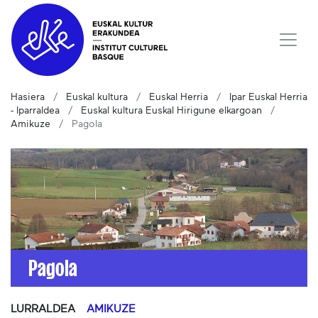
Hasiera
Euskal kultura
Euskal Herria
Ipar Euskal Herria
- Iparraldea
Euskal kultura Euskal Hirigune elkargoan
Amikuze
Pagola
Pagola
LURRALDEA
AMIKUZE