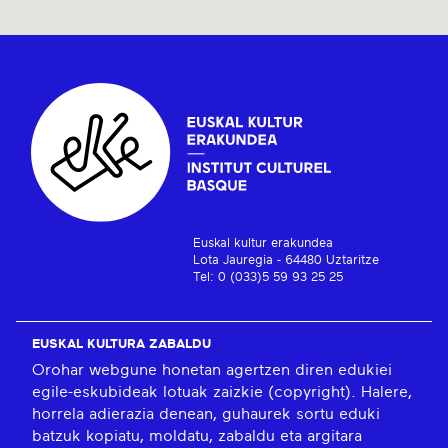
Euskal kultur erakundea
Lota Jauregia - 64480 Uztaritze
Tel: 0 (033)5 59 93 25 25
EUSKAL KULTURA ZABALDU
Orohar webgune honetan agertzen diren edukiei
egile-eskubideak lotuak zaizkie (copyright). Halere,
horrela adierazia denean, guhaurek sortu eduki
batzuk kopiatu, moldatu, zabaldu eta argitara